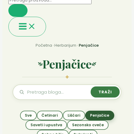
Početna
›
Herbarijum
›
Penjačice
Penjačice
✤
TRAŽI
Sve
Četinari
Lišćari
Penjačice
Saveti i upustva
Sezonsko cveće