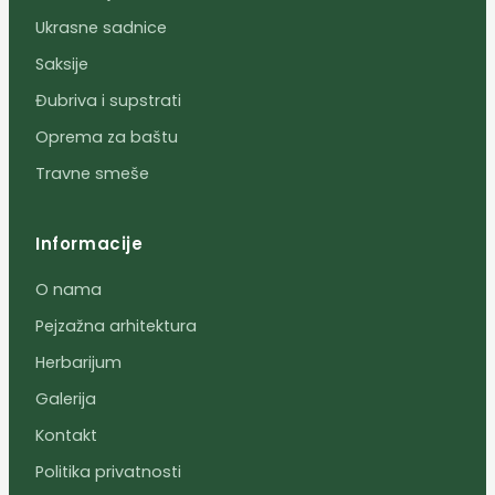
Ukrasne sadnice
Saksije
Đubriva i supstrati
Oprema za baštu
Travne smeše
Informacije
O nama
Pejzažna arhitektura
Herbarijum
Galerija
Kontakt
Politika privatnosti