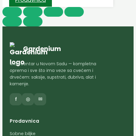
Gardenium
Vrtni centar u Novom Sadu — kompletna
oprema i sve što ima veze sa cvećem i
drvećem: saksije, supstrati, đubriva, alat i
kamenje.
f
◎
✉
Prodavnica
Sobne biljke