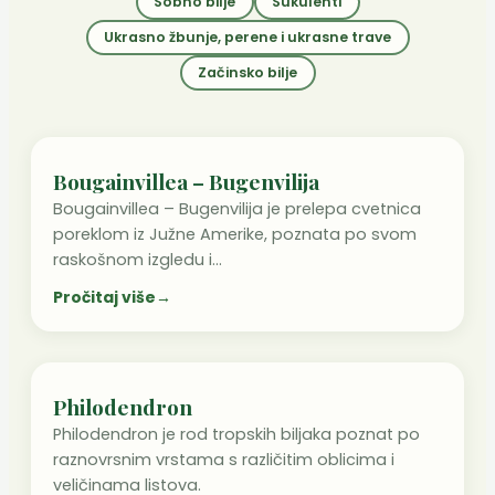
Sobno bilje
Sukulenti
Ukrasno žbunje, perene i ukrasne trave
Začinsko bilje
Bougainvillea – Bugenvilija
Bougainvillea – Bugenvilija je prelepa cvetnica
poreklom iz Južne Amerike, poznata po svom
raskošnom izgledu i…
Pročitaj više
→
Philodendron
Philodendron je rod tropskih biljaka poznat po
raznovrsnim vrstama s različitim oblicima i
veličinama listova.