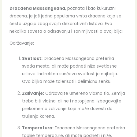
Dracaena Massangeana
, poznata i kao kukuruzni
dracena, je još jedna popularna vrsta dracene koja se
često uzgaja zbog svojih dekorativnih listova. Evo
nekoliko saveta o održavanju i zanimljivosti o ovoj biljci:
Održavanje:
Svetlost:
Dracaena Massangeana preferira
svetla mesta, ali može podneti niže svetlosne
uslove. Indirektna sunčeva svetlost je najbolja.
Ova biljka može tolerisati i delimičnu senku.
Zalivanje:
Održavajte umereno vlažno tlo. Zemlja
treba biti vlažna, ali ne i natopljena. Izbegavajte
prekomerno zalivanje koje može dovesti do
truljenja korena.
Temperatura:
Dracaena Massangeana preferira
toplije temperature, ali može podneti i niže.