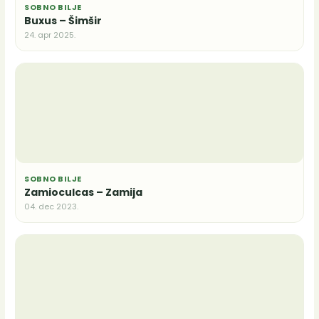
SOBNO BILJE
Buxus – Šimšir
24. apr 2025.
SOBNO BILJE
Zamioculcas – Zamija
04. dec 2023.