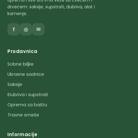
oprema i sve što ima veze sa cvećem i
drvećem: saksije, supstrati, đubriva, alat i
kamenje.
f
◎
✉
Prodavnica
Sobne biljke
Ukrasne sadnice
Saksije
Đubriva i supstrati
Oprema za baštu
Travne smeše
Informacije