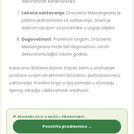
dekorativnih karakteristika.
Lakoća održavanja:
Dracaena Massangeana je
prilično jednostavna za održavanje, čineći je
dobrom opcijom za početnike u uzgoju biljaka.
Dugovečnost:
Pravilnom brigom, Dracaena
Massangeana može biti dugovečna i ostati
dekorativna biljka tokom godina.
Kukuruzna dracena donosi tropski šarm u unutrašnje
prostore svojim atraktivnim listovima i jednostavnošću
održavanja. Pravilna briga o njoj pomaže u očuvanju
njenog zdravlja i dekorativne vrednosti.
🌱 PRONAĐI OVO U NAŠOJ PRODAVNICI
Posetite prodavnicu →