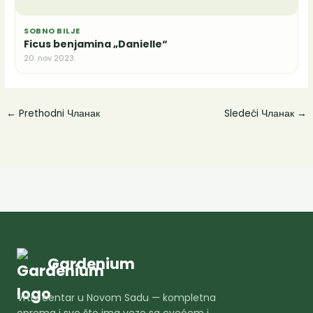
SOBNO BILJE
Ficus benjamina „Danielle“
20. nov 2023.
←
Prethodni Чланак
Sledeći Чланак
→
Gardenium
Vrtni centar u Novom Sadu — kompletna