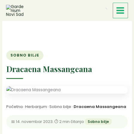
Пређи
на
садржај
SOBNO BILJE
Dracaena Massangeana
Početna
›
Herbarijum
›
Sobno bilje
›
Dracaena Massangeana
📅 14. novembar 2023.
·
⏱ 2 min čitanja
·
Sobno bilje