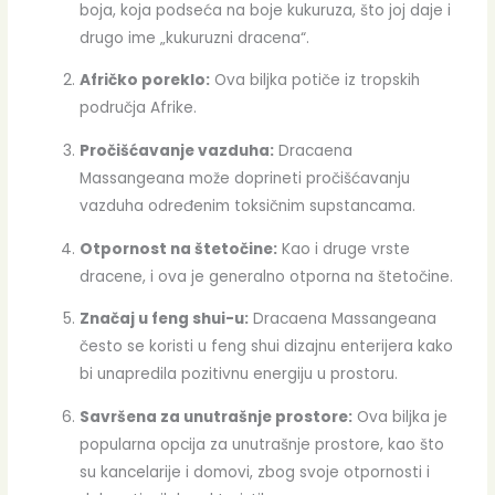
boja, koja podseća na boje kukuruza, što joj daje i
drugo ime „kukuruzni dracena“.
Afričko poreklo:
Ova biljka potiče iz tropskih
područja Afrike.
Pročišćavanje vazduha:
Dracaena
Massangeana može doprineti pročišćavanju
vazduha određenim toksičnim supstancama.
Otpornost na štetočine:
Kao i druge vrste
dracene, i ova je generalno otporna na štetočine.
Značaj u feng shui-u:
Dracaena Massangeana
često se koristi u feng shui dizajnu enterijera kako
bi unapredila pozitivnu energiju u prostoru.
Savršena za unutrašnje prostore:
Ova biljka je
popularna opcija za unutrašnje prostore, kao što
su kancelarije i domovi, zbog svoje otpornosti i