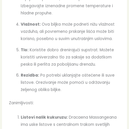
Izbegavajte iznenadne promene temperature i
hladne propuhe.
Vlažnost:
Ova biljka može podneti nižu vlažnost
vazduha, ali povremeno prskanje lišća može biti
korisno, posebno u suvim unutrašnjim uslovima.
Tlo:
Koristite dobro drenirajući supstrat. Možete
koristiti univerzalno tlo za saksije sa dodatkom
peska ili perlita za poboljšanu drenažu.
Rezidba:
Po potrebi uklanjajte oštećene ili suve
listove. Orezivanje može pomoći u održavanju
željenog oblika biljke.
Zanimljivosti:
Listovi nalik kukuruzu:
Dracaena Massangeana
ima uske listove s centralnom trakom svetlijih