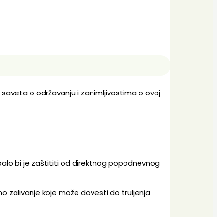
ko saveta o održavanju i zanimljivostima o ovoj
balo bi je zaštititi od direktnog popodnevnog
o zalivanje koje može dovesti do truljenja