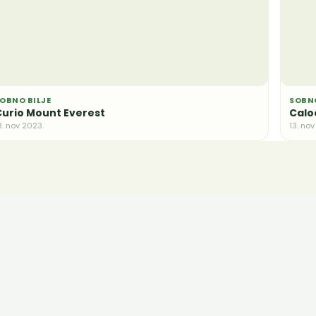
OBNO BILJE
SOBNO
urio Mount Everest
Calo
3. nov 2023.
13. no