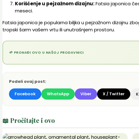
Korišćenje u pejzažnom dizajnu:
Fatsia japonica čes
meseci.
Fatsia japonica je popularna biljka u pejzažnom dizajnu zbog 
tropski šarm vašem vrtu ili unutrašnjem prostoru.
🌱 PRONAĐI OVO U NAŠOJ PRODAVNICI
Podeli ovaj post:
Facebook
WhatsApp
Viber
X / Twitter
K
📖 Pročitajte i ovo