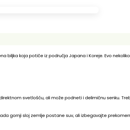
ena biljka koja potiče iz područja Japana i Koreje. Evo nekoli
direktnom svetlošću, ali može podneti i delimičnu senku. Tre
ada gornji sloj zemlje postane suv, ali izbegavajte prekomern