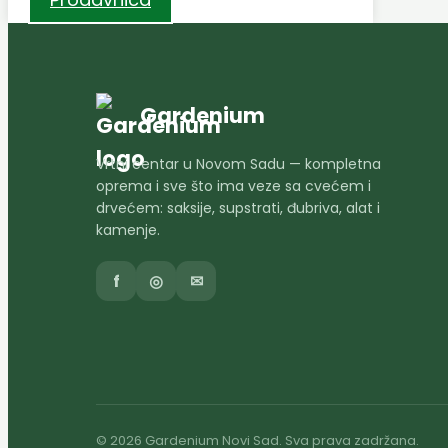
Gardenium
Vrtni centar u Novom Sadu — kompletna
oprema i sve što ima veze sa cvećem i
drvećem: saksije, supstrati, đubriva, alat i
kamenje.
f
◎
✉
© 2026 Gardenium Novi Sad. Sva prava zadržana.