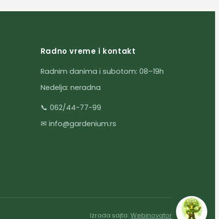
Radno vreme i kontakt
Radnim danima i subotom: 08–19h
Nedelja: neradna
📞 062/44-77-99
✉ info@gardenium.rs
Izrada sajta:
Webinovator