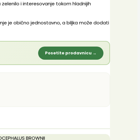
 zelenilo i interesovanje tokom hladnijih
vanje je obično jednostavno, a biljka može dodati
Posetite prodavnicu →