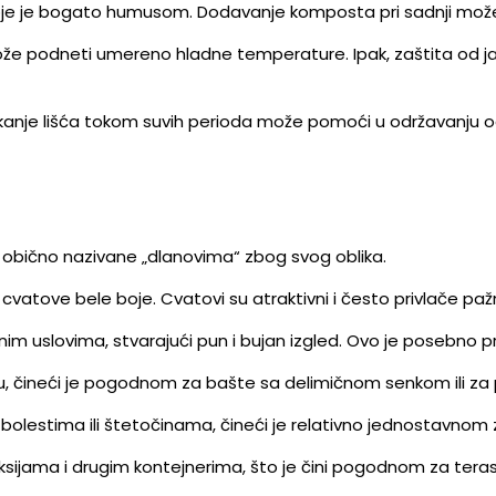
oje je bogato humusom. Dodavanje komposta pri sadnji može
može podneti umereno hladne temperature. Ipak, zaštita od j
rskanje lišća tokom suvih perioda može pomoći u održavanju o
e, obično nazivane „dlanovima“ zbog svog oblika.
 cvatove bele boje. Cvatovi su atraktivni i često privlače pažn
nim uslovima, stvarajući pun i bujan izgled. Ovo je posebno 
, čineći je pogodnom za bašte sa delimičnom senkom ili za 
 bolestima ili štetočinama, čineći je relativno jednostavnom
ksijama i drugim kontejnerima, što je čini pogodnom za teras