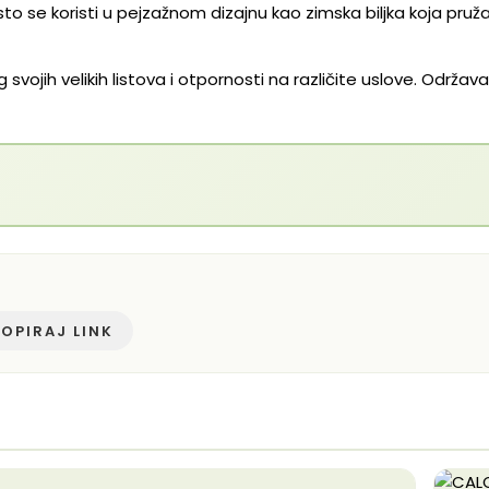
to se koristi u pejzažnom dizajnu kao zimska biljka koja pruža
svojih velikih listova i otpornosti na različite uslove. Održa
OPIRAJ LINK