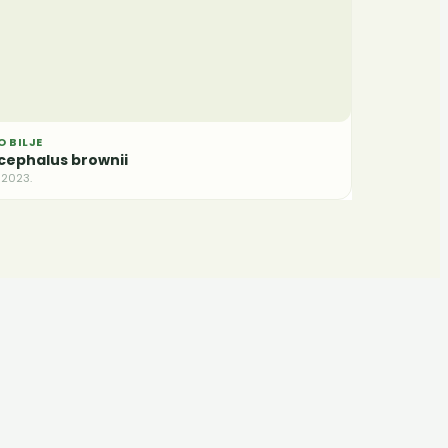
 BILJE
cephalus brownii
v 2023.