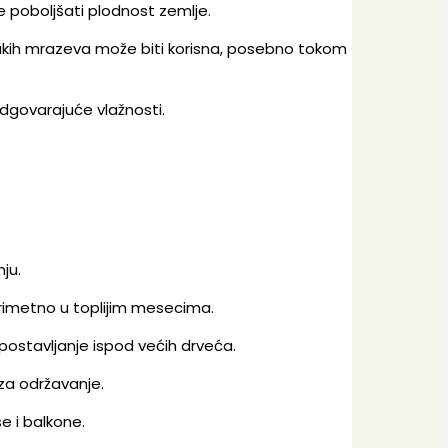
 poboljšati plodnost zemlje.
akih mrazeva može biti korisna, posebno tokom
dgovarajuće vlažnosti.
ju.
primetno u toplijim mesecima.
postavljanje ispod većih drveća.
 za održavanje.
e i balkone.