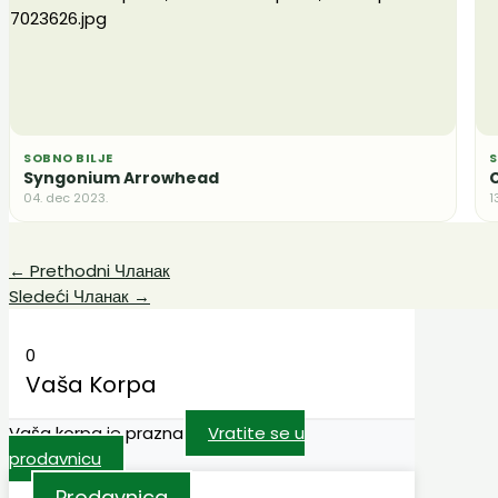
SOBNO BILJE
S
Syngonium Arrowhead
C
04. dec 2023.
1
←
Prethodni Чланак
Sledeći Чланак
→
0
Vaša Korpa
Vaša korpa je prazna
Vratite se u
prodavnicu
Prodavnica