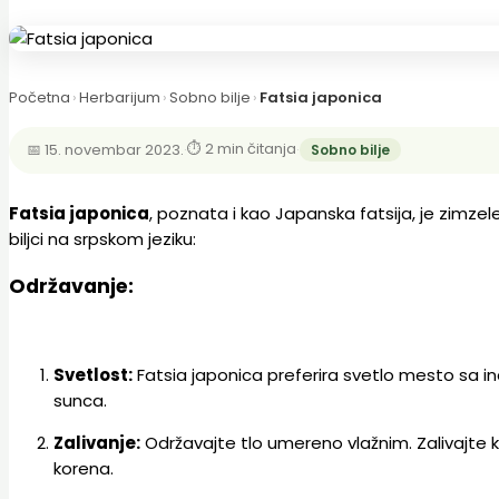
Početna
›
Herbarijum
›
Sobno bilje
›
Fatsia japonica
⏱ 2 min čitanja
📅 15. novembar 2023.
·
·
Sobno bilje
Fatsia japonica
, poznata i kao Japanska fatsija, je zimzel
biljci na srpskom jeziku:
Održavanje:
Svetlost:
Fatsia japonica preferira svetlo mesto sa in
sunca.
Zalivanje:
Održavajte tlo umereno vlažnim. Zalivajte k
korena.