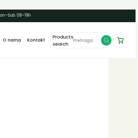
Pon–Sub 08–19h
Products
O nama
Kontakt
search