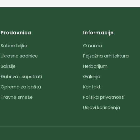
Prodavnica
Informacije
Sobne biljke
O nama
Ukrasne sadnice
Pejzažna arhitektura
Saksije
Herbarijum
Đubriva i supstrati
Galerija
Oprema za baštu
Kontakt
Travne smeše
Politika privatnosti
Uslovi korišćenja