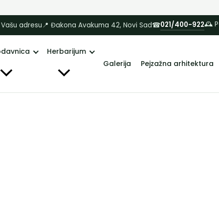
🕰 
021/400-922
 Vašu adresu
📍 Đakona Avakuma 42, Novi Sad
☎
odavnica
Herbarijum
Galerija
Pejzažna arhitektura