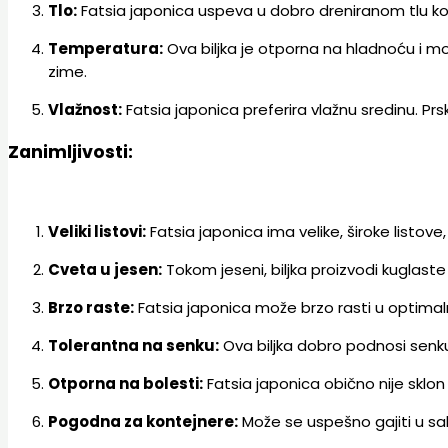
Tlo:
Fatsia japonica uspeva u dobro dreniranom tlu k
Temperatura:
Ova biljka je otporna na hladnoću i 
zime.
Vlažnost:
Fatsia japonica preferira vlažnu sredinu. P
Zanimljivosti:
Veliki listovi:
Fatsia japonica ima velike, široke listov
Cveta u jesen:
Tokom jeseni, biljka proizvodi kuglaste
Brzo raste:
Fatsia japonica može brzo rasti u optimal
Tolerantna na senku:
Ova biljka dobro podnosi senku
Otporna na bolesti:
Fatsia japonica obično nije sklon
Pogodna za kontejnere:
Može se uspešno gajiti u sa