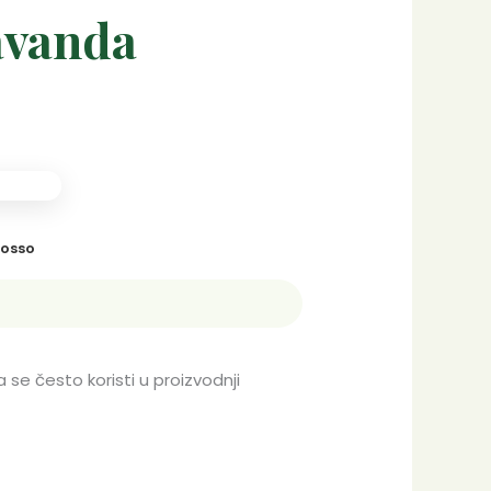
avanda
rosso
a se često koristi u proizvodnji