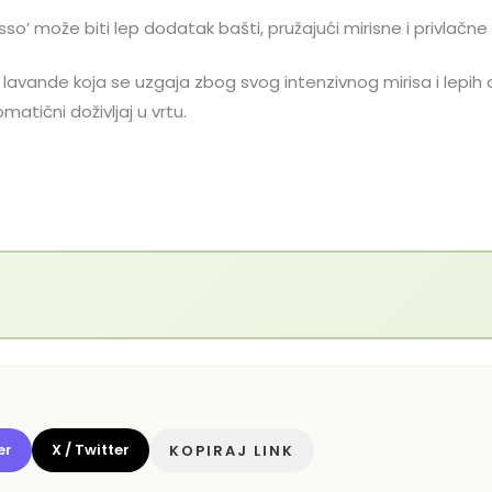
o’ može biti lep dodatak bašti, pružajući mirisne i privlačne
 lavande koja se uzgaja zbog svog intenzivnog mirisa i lepih 
matični doživljaj u vrtu.
er
X / Twitter
KOPIRAJ LINK