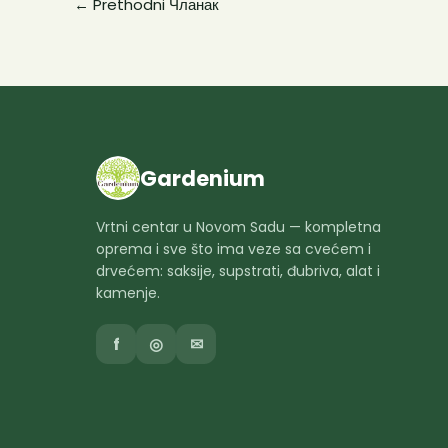
←
Prethodni Чланак
Gardenium
Vrtni centar u Novom Sadu — kompletna
oprema i sve što ima veze sa cvećem i
drvećem: saksije, supstrati, đubriva, alat i
kamenje.
f
◎
✉