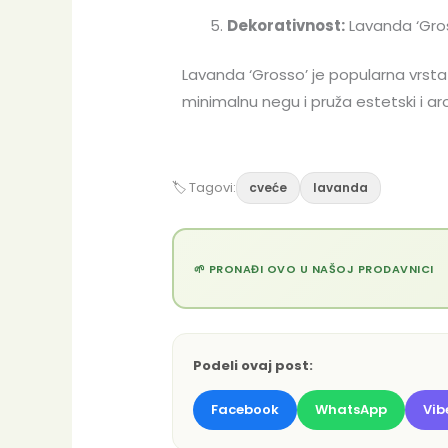
Dekorativnost:
Lavanda ‘Gross
Lavanda ‘Grosso’ je popularna vrsta
minimalnu negu i pruža estetski i aro
🏷 Tagovi:
cveće
lavanda
🌱 PRONAĐI OVO U NAŠOJ PRODAVNICI
Podeli ovaj post:
Facebook
WhatsApp
Vib