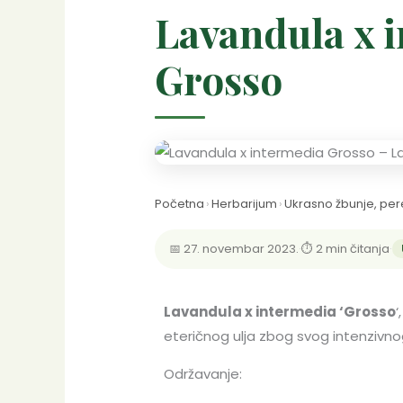
Lavandula x 
Grosso
Početna
›
Herbarijum
›
Ukrasno žbunje, per
📅 27. novembar 2023.
·
⏱ 2 min čitanja
·
Lavandula x intermedia ‘Grosso
‘
eteričnog ulja zbog svog intenzivnog 
Održavanje: