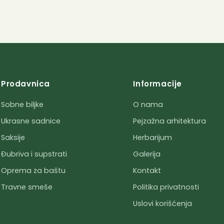
Prodavnica
Informacije
Sobne biljke
O nama
Ukrasne sadnice
Pejzažna arhitektura
Saksije
Herbarijum
Đubriva i supstrati
Galerija
Oprema za baštu
Kontakt
Travne smeše
Politika privatnosti
Uslovi korišćenja