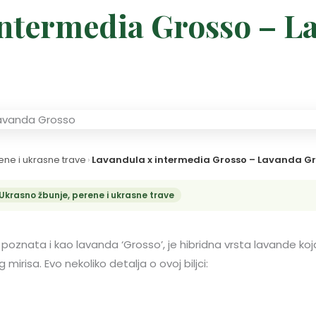
intermedia Grosso – L
ene i ukrasne trave
›
Lavandula x intermedia Grosso – Lavanda G
Ukrasno žbunje, perene i ukrasne trave
, poznata i kao lavanda ‘Grosso’, je hibridna vrsta lavande koj
mirisa. Evo nekoliko detalja o ovoj biljci: