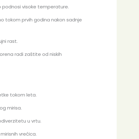
o podnosi visoke temperature.
bno tokom prvih godina nakon sadnje
ni rast.
rena radi zaštite od niskih
etke tokom leta.
og mirisa.
diverzitetu u vrtu.
mirisnih vrećica.