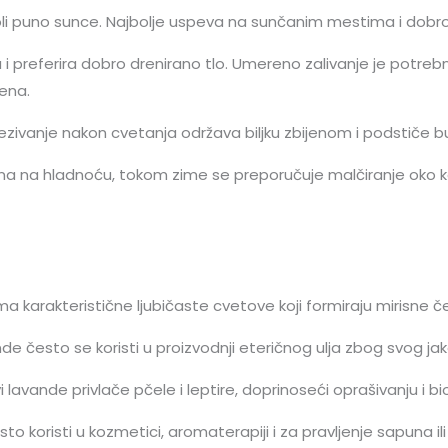
li puno sunce. Najbolje uspeva na sunčanim mestima i dobr
 i preferira dobro drenirano tlo. Umereno zalivanje je potre
ena.
ivanje nakon cvetanja održava biljku zbijenom i podstiče buj
na na hladnoću, tokom zime se preporučuje malčiranje oko ko
a karakteristične ljubičaste cvetove koji formiraju mirisne č
e često se koristi u proizvodnji eteričnog ulja zbog svog jak
lavande privlače pčele i leptire, doprinoseći oprašivanju i bio
to koristi u kozmetici, aromaterapiji i za pravljenje sapuna ili 