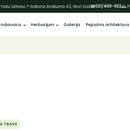
021/400-922
 Vašu adresu
📍 Đakona Avakuma 42, Novi Sad
☎
🕰 
rodavnica
Herbarijum
Galerija
Pejzažna arhitektura
NE TRAVE