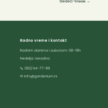
Sledeći Чланак
→
Radno vreme i kontakt
Radnim danima i subotom: 08–19h
Nedelja: neradna
📞 062/44-77-99
✉ info@gardenium.rs