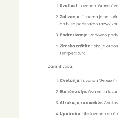
Svetlost:
Lavanda ‘Grosso’ vo
Zalivanje:
Otporna je na sušu
da bi se podstakao razvoj kor
Podrezivanje:
Redovno podrez
Zimska zaštita:
Iako je otpor
temperatura.
Zanimljivosti:
Cvetanje:
Lavanda ‘Grosso’ im
Eterično ulje:
Ova vrsta lavand
Atrakcija za insekte:
Cvetovi 
Upotreba:
Ulje lavande se čes