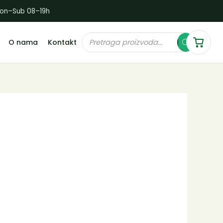
Pon–Sub 08–19h
Products
O nama
Kontakt
search