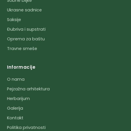
Sobne biljke
Ukrasne sadnice
Saksije
Đubriva i supstrati
Oprema za baštu
Travne smeše
Informacije
O nama
Pejzažna arhitektura
Herbarijum
Galerija
Kontakt
Politika privatnosti