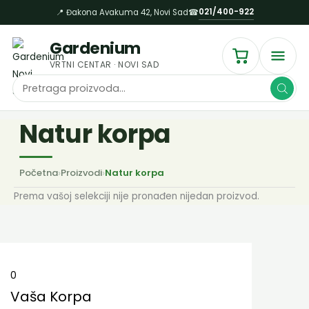
Пређи
021/400-922
📍 Đakona Avakuma 42, Novi Sad
☎
на
садржај
Gardenium
VRTNI CENTAR · NOVI SAD
Products
search
Natur korpa
Početna
›
Proizvodi
›
Natur korpa
Prema vašoj selekciji nije pronađen nijedan proizvod.
0
Vaša Korpa