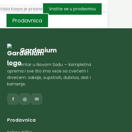
Vaša korpa je prazna
Vratite se u prodavnicu
Prodavnica
Gardenium
Vrtni centar u Novom Sadu — kompletna
oprema i sve što ima veze sa cvećem i
drvećem: saksije, supstrati, đubriva, alat i
kamenje.
f
◎
✉
Prodavnica