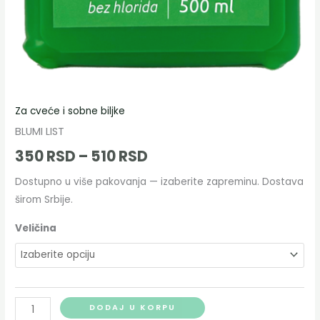
Za cveće i sobne biljke
BLUMI LIST
350
RSD
–
510
RSD
Dostupno u više pakovanja — izaberite zapreminu. Dostava
širom Srbije.
Veličina
DODAJ U KORPU