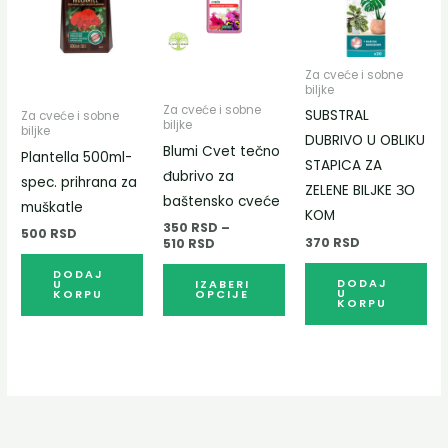
до
више
510 RSD
варијанти.
Опције
Za cveće i sobne
biljke
могу
Za cveće i sobne
SUBSTRAL
Za cveće i sobne
бити
biljke
biljke
DUBRIVO U OBLIKU
изабране
Blumi Cvet tečno
Plantella 500ml-
STAPICA ZA
на
đubrivo za
spec. prihrana za
ZELENE BILJKE ЗО
страници
baštensko cveće
muškatle
KOM
производа.
350
RSD
–
500
RSD
370
RSD
510
RSD
DODAJ
DODAJ
U
IZABERI
U
KORPU
OPCIJE
KORPU