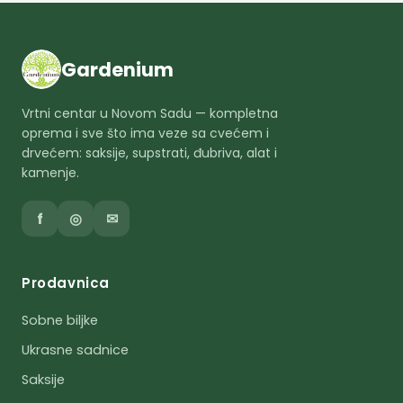
Gardenium
Vrtni centar u Novom Sadu — kompletna
oprema i sve što ima veze sa cvećem i
drvećem: saksije, supstrati, đubriva, alat i
kamenje.
f
◎
✉
Prodavnica
Sobne biljke
Ukrasne sadnice
Saksije