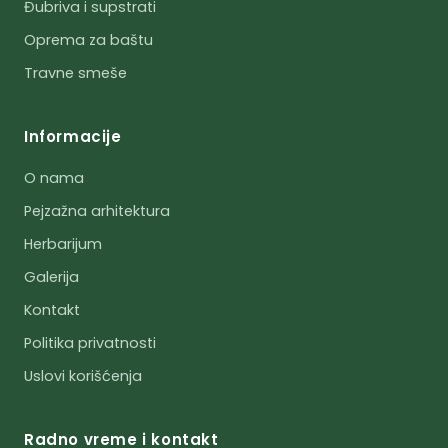
Đubriva i supstrati
Oprema za baštu
Travne smeše
Informacije
O nama
Pejzažna arhitektura
Herbarijum
Galerija
Kontakt
Politika privatnosti
Uslovi korišćenja
Radno vreme i kontakt