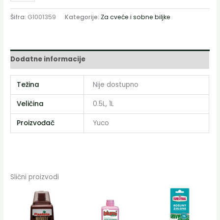
Šifra:
G1001359
Kategorije:
Za cveće i sobne biljke
Dodatne informacije
Težina
Nije dostupno
Veličina
0.5L, 1L
Proizvođač
Yuco
Slični proizvodi
Распон
Овај
цена:
производ
од
350 RSD
има