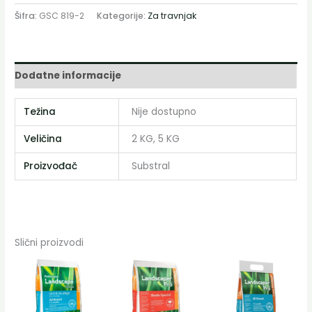
Šifra:
GSC 819-2
Kategorije:
Za travnjak
Dodatne informacije
Težina
Nije dostupno
Veličina
2 KG, 5 KG
Proizvođač
Substral
Slični proizvodi