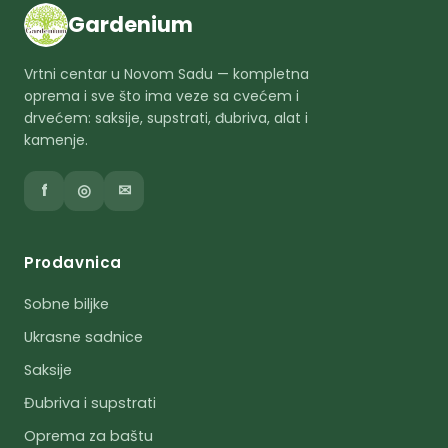
Gardenium
Vrtni centar u Novom Sadu — kompletna
oprema i sve što ima veze sa cvećem i
drvećem: saksije, supstrati, đubriva, alat i
kamenje.
f
◎
✉
Prodavnica
Sobne biljke
Ukrasne sadnice
Saksije
Đubriva i supstrati
Oprema za baštu