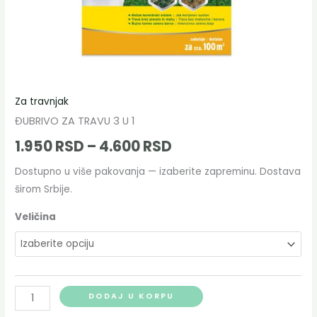
Za travnjak
ĐUBRIVO ZA TRAVU 3 U 1
1.950
RSD
–
4.600
RSD
Dostupno u više pakovanja — izaberite zapreminu. Dostava
širom Srbije.
Veličina
DODAJ U KORPU