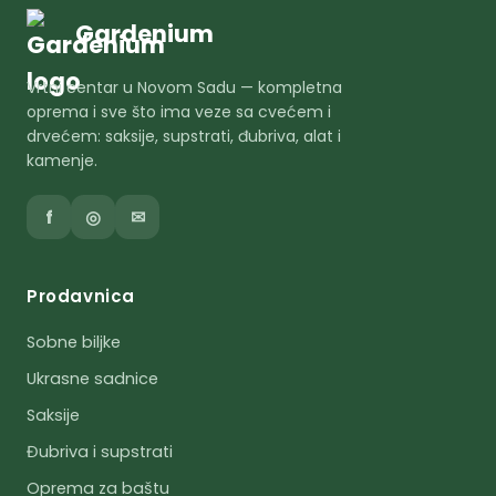
Gardenium
Vrtni centar u Novom Sadu — kompletna
oprema i sve što ima veze sa cvećem i
drvećem: saksije, supstrati, đubriva, alat i
kamenje.
f
◎
✉
Prodavnica
Sobne biljke
Ukrasne sadnice
Saksije
Đubriva i supstrati
Oprema za baštu