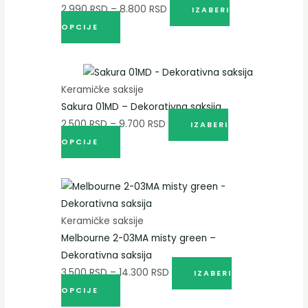
2.990
RSD
–
8.800
RSD
IZABERI
OPCIJE
Keramičke saksije
Sakura 01MD – Dekorativna saksija
2.500
RSD
–
9.700
RSD
IZABERI
OPCIJE
Keramičke saksije
Melbourne 2-03MA misty green –
Dekorativna saksija
3.500
RSD
–
14.300
RSD
IZABERI
OPCIJE