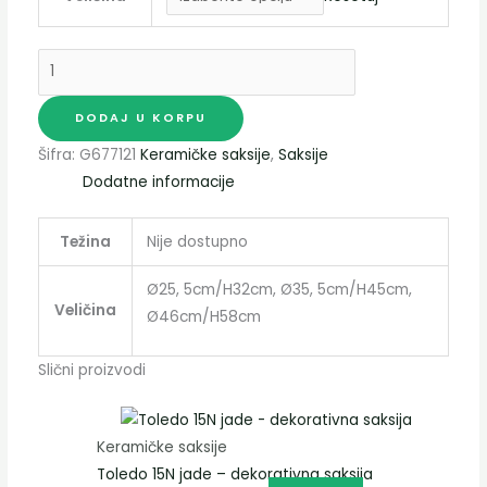
DODAJ U KORPU
Šifra:
G677121
Keramičke saksije
,
Saksije
Dodatne informacije
Težina
Nije dostupno
Ø25, 5cm/H32cm, Ø35, 5cm/H45cm,
Veličina
Ø46cm/H58cm
Slični proizvodi
Keramičke saksije
Toledo 15N jade – dekorativna saksija