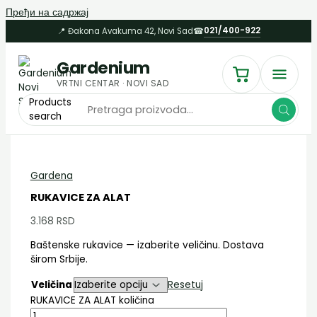
Пређи на садржај
021/400-922
📍 Đakona Avakuma 42, Novi Sad
☎
Gardenium
VRTNI CENTAR · NOVI SAD
Products
search
Gardena
RUKAVICE ZA ALAT
3.168
RSD
Baštenske rukavice — izaberite veličinu. Dostava
širom Srbije.
Veličina
Resetuj
RUKAVICE ZA ALAT količina