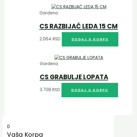
Gardena
CS RAZBIJAČ LEDA 15 CM
2.064
RSD
DODAJ U KORPU
Gardena
CS GRABULJE LOPATA
3.708
RSD
DODAJ U KORPU
0
Vaša Korpa