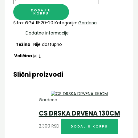
DODAJ U
KORPU
Šifra:
GGA 11520-20
Kategorije:
Gardena
Dodatne informacije
Težina
Nije dostupno
Veličina
M, L
Slični proizvodi
Gardena
CS DRSKA DRVENA 130CM
2.300
RSD
DODAJ U KORPU