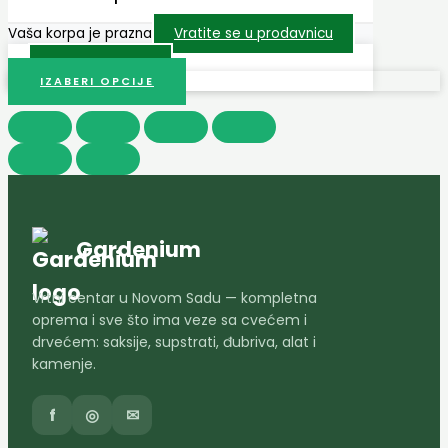
Vaša korpa je prazna
Vratite se u prodavnicu
Prodavnica
IZABERI OPCIJE
Gardenium
Vrtni centar u Novom Sadu — kompletna
oprema i sve što ima veze sa cvećem i
drvećem: saksije, supstrati, đubriva, alat i
kamenje.
f
◎
✉