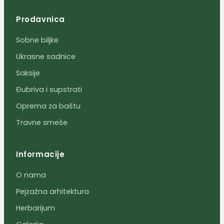
Prodavnica
Sobne biljke
Ukrasne sadnice
Saksije
Đubriva i supstrati
Oprema za baštu
Travne smeše
Informacije
O nama
Pejzažna arhitektura
Herbarijum