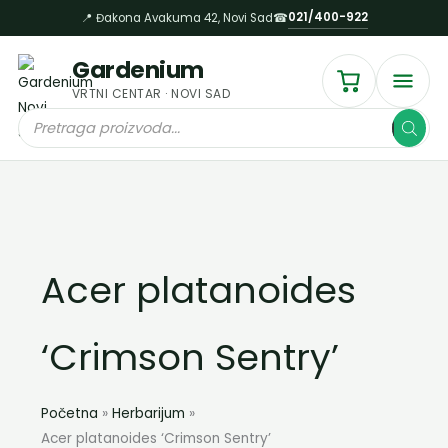
Пређи
021/400-922
📍 Đakona Avakuma 42, Novi Sad
☎
на
садржај
Gardenium
VRTNI CENTAR · NOVI SAD
Products
search
Acer platanoides
‘Crimson Sentry’
Početna
Herbarijum
Acer platanoides ‘Crimson Sentry’