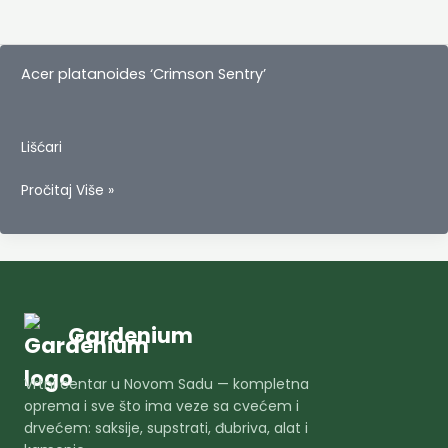
Acer platanoides ‘Crimson Sentry’
Lišćari
Acer
Pročitaj Više »
platanoides
‘Crimson
Sentry’
Gardenium
Vrtni centar u Novom Sadu — kompletna
oprema i sve što ima veze sa cvećem i
drvećem: saksije, supstrati, đubriva, alat i