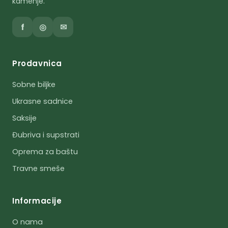
kamenje.
f
◎
✉
Prodavnica
Sobne biljke
Ukrasne sadnice
Saksije
Đubriva i supstrati
Oprema za baštu
Travne smeše
Informacije
O nama