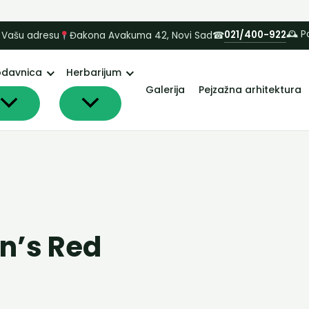
🕰 P
021/400-922
 Vašu adresu
Đakona Avakuma 42, Novi Sad
☎
odavnica
Herbarijum
Galerija
Pejzažna arhitektura
en’s Red