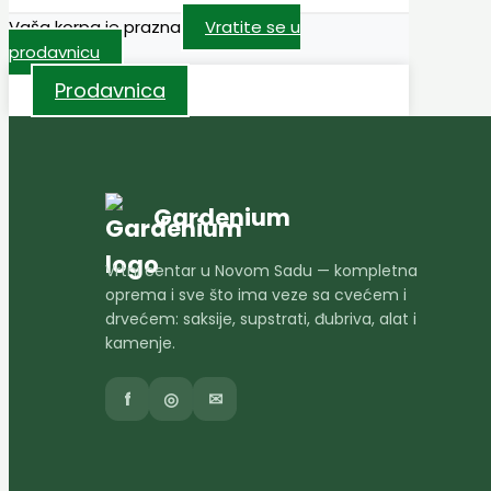
Vaša korpa je prazna
Vratite se u
prodavnicu
Prodavnica
Gardenium
Vrtni centar u Novom Sadu — kompletna
oprema i sve što ima veze sa cvećem i
drvećem: saksije, supstrati, đubriva, alat i
kamenje.
f
◎
✉