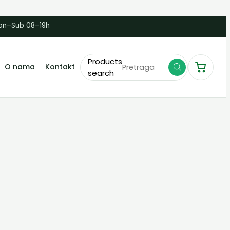
on–Sub 08–19h
Products
O nama
Kontakt
search