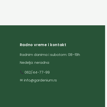
Radno vreme i kontakt
Radnim danima i subotom: 08–19h
Nedelja: neradna
062/44-77-99
✉ info@gardenium.rs