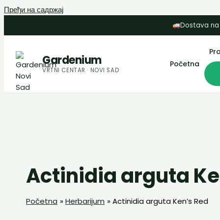
Пређи на садржај
Dostava na
Pr
Gardenium
Početna
VRTNI CENTAR · NOVI SAD
Actinidia arguta K
Početna
Herbarijum
Actinidia arguta Ken’s Red