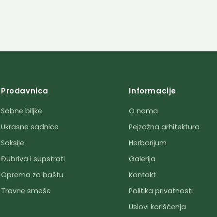
Prodavnica
Informacije
Sobne biljke
O nama
Ukrasne sadnice
Pejzažna arhitektura
Saksije
Herbarijum
Đubriva i supstrati
Galerija
Oprema za baštu
Kontakt
Travne smeše
Politika privatnosti
Uslovi korišćenja