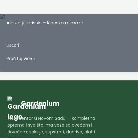
Albizia julibrissin – Kineska mimoza
Lišćari
Albizia
Pročitaj Više »
julibrissin
–
Kineska
mimoza
Gardenium
Vrtni centar u Novom Sadu — kompletna
oprema i sve što ima veze sa cvećem i
drvećem: saksije, supstrati, đubriva, alat i