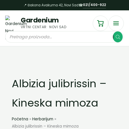
Пређи
021/400-922
📍 Đakona Avakuma 42, Novi Sad
☎
на
садржај
Gardenium
VRTNI CENTAR · NOVI SAD
Products
search
Albizia julibrissin –
Kineska mimoza
Početna
Herbarijum
Albizia julibrissin – Kineska mimoza