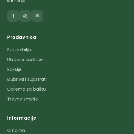
kamenje.
f
◎
✉
Prodavnica
Sobne biljke
Ukrasne sadnice
Saksije
Đubriva i supstrati
Oprema za baštu
Travne smeše
Informacije
O nama