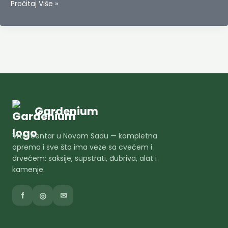
Aucuba
Pročitaj Više »
japonica
Gardenium
Vrtni centar u Novom Sadu — kompletna
oprema i sve što ima veze sa cvećem i
drvećem: saksije, supstrati, đubriva, alat i
kamenje.
f
◎
✉