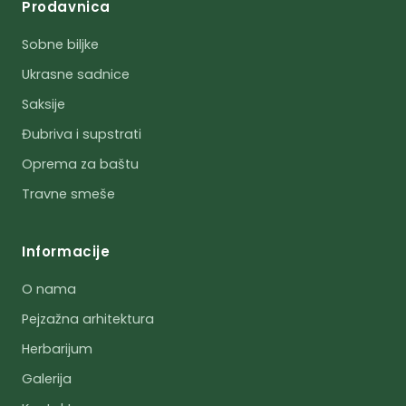
Prodavnica
Sobne biljke
Ukrasne sadnice
Saksije
Đubriva i supstrati
Oprema za baštu
Travne smeše
Informacije
O nama
Pejzažna arhitektura
Herbarijum
Galerija