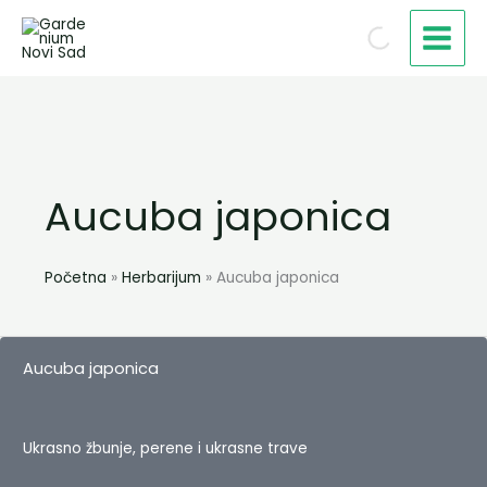
Пређи
на
садржај
Aucuba japonica
Početna
Herbarijum
Aucuba japonica
Aucuba japonica
Ukrasno žbunje, perene i ukrasne trave