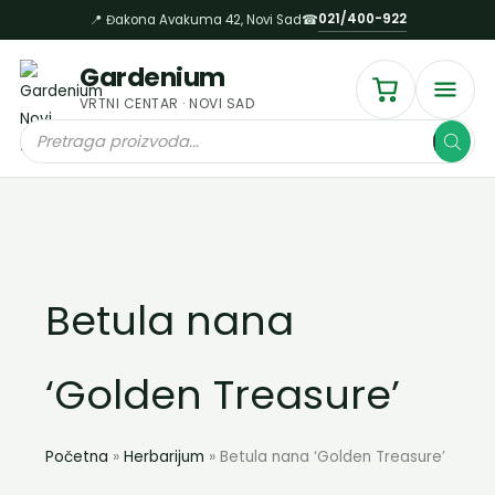
Пређи
021/400-922
📍 Đakona Avakuma 42, Novi Sad
☎
на
садржај
Gardenium
VRTNI CENTAR · NOVI SAD
Products
search
Betula nana
‘Golden Treasure’
Početna
Herbarijum
Betula nana ‘Golden Treasure’