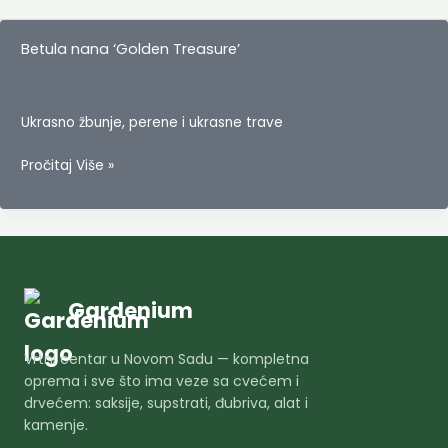
Betula nana ‘Golden Treasure’
Ukrasno žbunje, perene i ukrasne trave
Betula
Pročitaj Više »
nana
‘Golden
Treasure’
Gardenium
Vrtni centar u Novom Sadu — kompletna
oprema i sve što ima veze sa cvećem i
drvećem: saksije, supstrati, đubriva, alat i
kamenje.