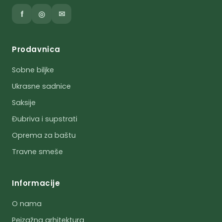
f
◎
✉
Prodavnica
Sobne biljke
Ukrasne sadnice
Saksije
Đubriva i supstrati
Oprema za baštu
Travne smeše
Informacije
O nama
Pejzažna arhitektura