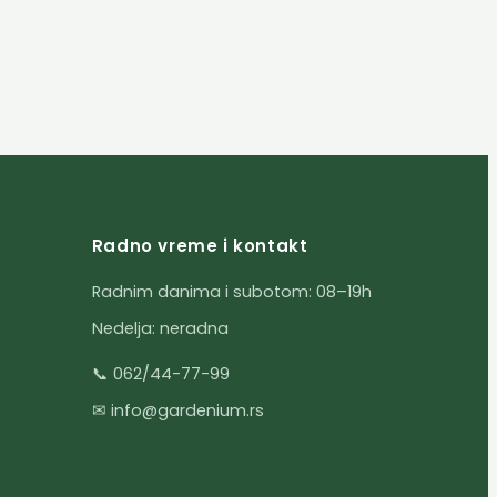
Radno vreme i kontakt
Radnim danima i subotom: 08–19h
Nedelja: neradna
📞 062/44-77-99
✉ info@gardenium.rs