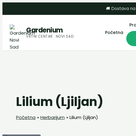
Пређи
🚚 Dostava na
на
садржај
Pr
Gardenium
Početna
VRTNI CENTAR · NOVI SAD
Lilium (Ljiljan)
Početna
Herbarijum
Lilium (Ljiljan)