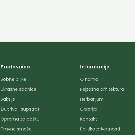
Prodavnica
Informacije
Sobne biljke
O nama
Ukrasne sadnice
Pejzažna arhitektura
Saksije
Herbarijum
Đubriva i supstrati
Galerija
Oprema za baštu
Kontakt
Travne smeše
Politika privatnosti