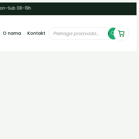
Pon–Sub 08–19h
Products
O nama
Kontakt
search