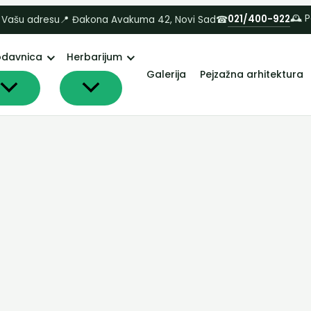
🕰 
021/400-922
 Vašu adresu
📍 Đakona Avakuma 42, Novi Sad
☎
odavnica
Herbarijum
Galerija
Pejzažna arhitektura