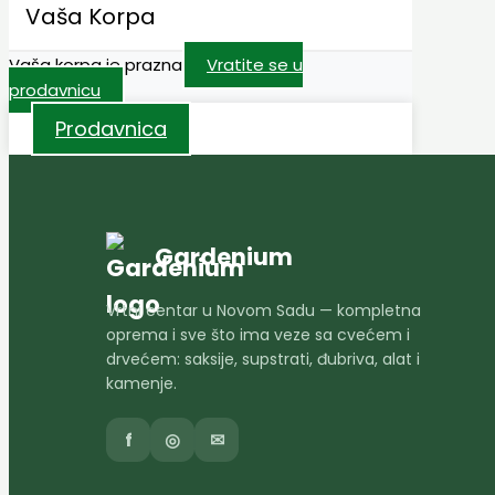
Vaša Korpa
Vaša korpa je prazna
Vratite se u
prodavnicu
Prodavnica
Gardenium
Vrtni centar u Novom Sadu — kompletna
oprema i sve što ima veze sa cvećem i
drvećem: saksije, supstrati, đubriva, alat i
kamenje.
f
◎
✉