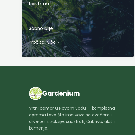
Livistona
Sobno bilje
Livistona
Pročitaj Više »
Gardenium
Vrtni centar u Novom Sadu — kompletna
oprema i sve što ima veze sa cvećem i
drvećem: saksije, supstrati, đubriva, alat i
kamenje.