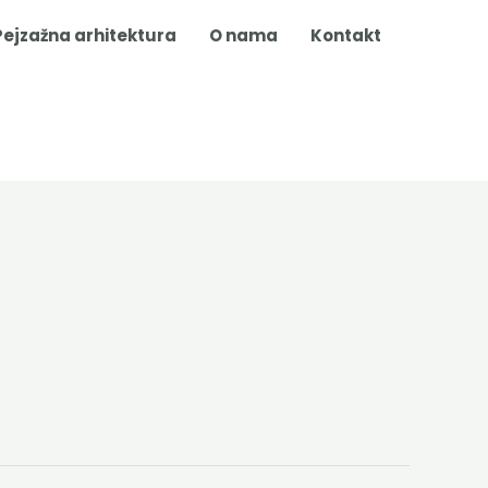
Pejzažna arhitektura
O nama
Kontakt