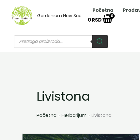
Пређи
Početna
Proda
на
Gardenium Novi Sad
0
0
RSD
садржај
Products
search
Livistona
Početna
Herbarijum
Livistona