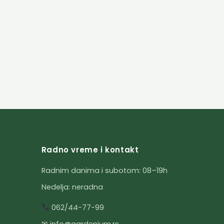
Radno vreme i kontakt
Radnim danima i subotom: 08–19h
Nedelja: neradna
062/44-77-99
✉ info@gardenium.rs