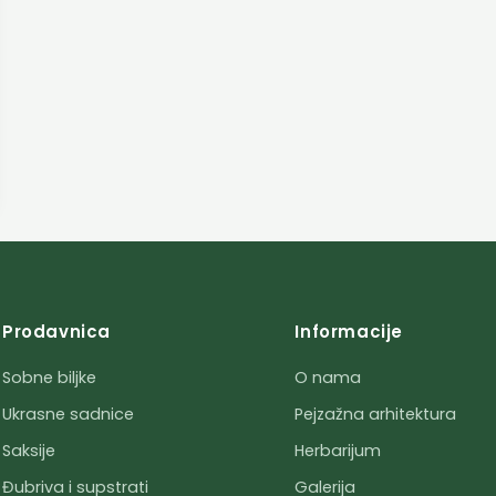
Prodavnica
Informacije
Sobne biljke
O nama
Ukrasne sadnice
Pejzažna arhitektura
Saksije
Herbarijum
Đubriva i supstrati
Galerija