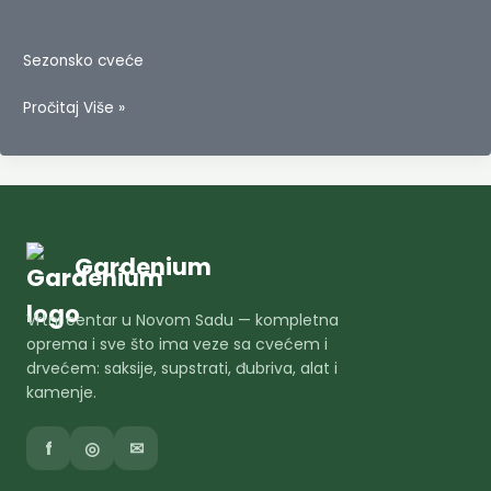
Sezonsko cveće
Surfinia
Pročitaj Više »
–
Surfinija
Gardenium
Vrtni centar u Novom Sadu — kompletna
oprema i sve što ima veze sa cvećem i
drvećem: saksije, supstrati, đubriva, alat i
kamenje.
f
◎
✉