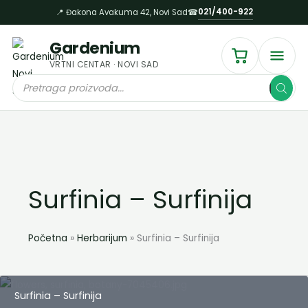
Пређи
021/400-922
📍 Đakona Avakuma 42, Novi Sad
☎
на
садржај
Gardenium
VRTNI CENTAR · NOVI SAD
Products
search
Surfinia – Surfinija
Početna
Herbarijum
Surfinia – Surfinija
Surfinia – Surfinija