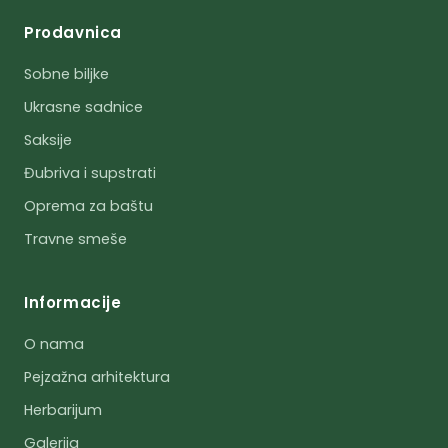
Prodavnica
Sobne biljke
Ukrasne sadnice
Saksije
Đubriva i supstrati
Oprema za baštu
Travne smeše
Informacije
O nama
Pejzažna arhitektura
Herbarijum
Galerija