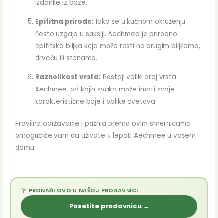
izdanke iz baze.
Epifitna priroda:
Iako se u kućnom okruženju
često uzgaja u saksiji, Aechmea je prirodno
epifitska biljka koja može rasti na drugim biljkama,
drveću ili stenama.
Raznolikost vrsta:
Postoji veliki broj vrsta
Aechmee, od kojih svaka može imati svoje
karakteristične boje i oblike cvetova.
Pravilno održavanje i pažnja prema ovim smernicama
omogućiće vam da uživate u lepoti Aechmee u vašem
domu.
PRONAĐI OVO U NAŠOJ PRODAVNICI
Posetite prodavnicu →