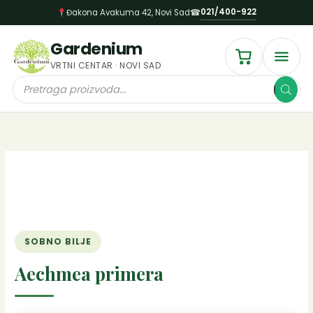
Пређи
021/400-922
Đakona Avakuma 42, Novi Sad
☎
на
садржај
Gardenium
VRTNI CENTAR · NOVI SAD
Products
search
SOBNO BILJE
Aechmea primera