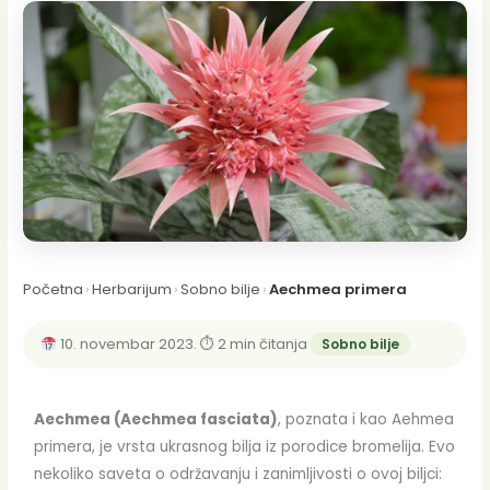
Početna
›
Herbarijum
›
Sobno bilje
›
Aechmea primera
10. novembar 2023.
·
⏱ 2 min čitanja
·
Sobno bilje
Aechmea (Aechmea fasciata)
, poznata i kao Aehmea
primera, je vrsta ukrasnog bilja iz porodice bromelija. Evo
nekoliko saveta o održavanju i zanimljivosti o ovoj biljci: