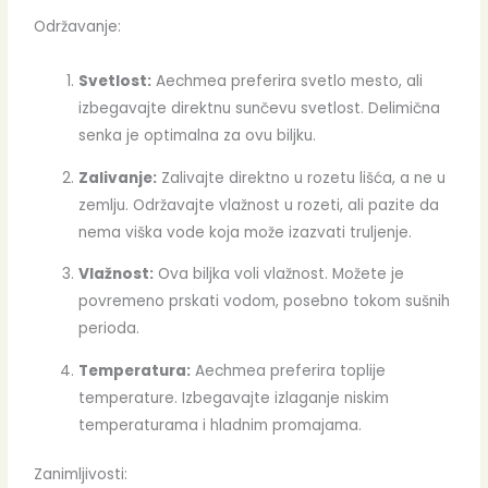
Održavanje:
Svetlost:
Aechmea preferira svetlo mesto, ali
izbegavajte direktnu sunčevu svetlost. Delimična
senka je optimalna za ovu biljku.
Zalivanje:
Zalivajte direktno u rozetu lišća, a ne u
zemlju. Održavajte vlažnost u rozeti, ali pazite da
nema viška vode koja može izazvati truljenje.
Vlažnost:
Ova biljka voli vlažnost. Možete je
povremeno prskati vodom, posebno tokom sušnih
perioda.
Temperatura:
Aechmea preferira toplije
temperature. Izbegavajte izlaganje niskim
temperaturama i hladnim promajama.
Zanimljivosti: