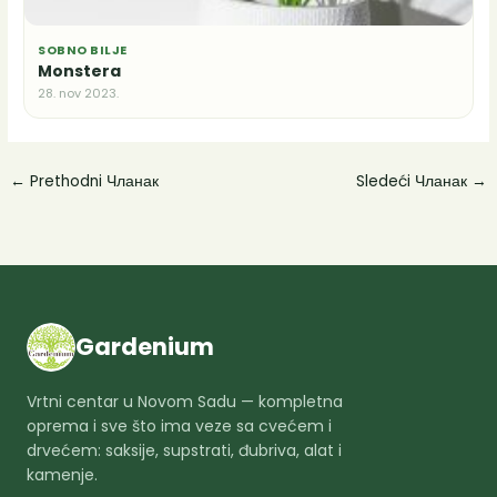
SOBNO BILJE
Monstera
28. nov 2023.
←
Prethodni Чланак
Sledeći Чланак
→
Gardenium
Vrtni centar u Novom Sadu — kompletna
oprema i sve što ima veze sa cvećem i
drvećem: saksije, supstrati, đubriva, alat i
kamenje.