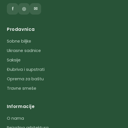
f
◎
✉
Prodavnica
Sobne biljke
Ukrasne sadnice
Saksije
Đubriva i supstrati
Oprema za baštu
Travne smeše
Informacije
O nama
Pejzažna arhitektura