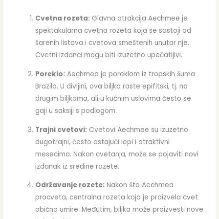
Cvetna rozeta:
Glavna atrakcija Aechmee je
spektakularna cvetna rozeta koja se sastoji od
šarenih listova i cvetova smeštenih unutar nje.
Cvetni izdanci mogu biti izuzetno upečatljivi.
Poreklo:
Aechmea je poreklom iz tropskih šuma
Brazila. U divljini, ova biljka raste epifitski, tj. na
drugim biljkama, ali u kućnim uslovima često se
gaji u saksiji s podlogom.
Trajni cvetovi:
Cvetovi Aechmee su izuzetno
dugotrajni, često ostajući lepi i atraktivni
mesecima. Nakon cvetanja, može se pojaviti novi
izdanak iz sredine rozete.
Održavanje rozete:
Nakon što Aechmea
procveta, centralna rozeta koja je proizvela cvet
obično umire. Međutim, biljka može proizvesti nove