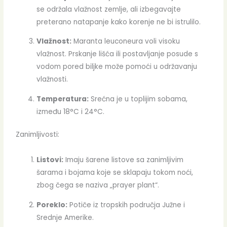
se održala vlažnost zemlje, ali izbegavajte
preterano natapanje kako korenje ne bi istrulilo.
Vlažnost:
Maranta leuconeura voli visoku
vlažnost. Prskanje lišća ili postavljanje posude s
vodom pored biljke može pomoći u održavanju
vlažnosti.
Temperatura:
Srećna je u toplijim sobama,
između 18°C i 24°C.
Zanimljivosti:
Listovi:
Imaju šarene listove sa zanimljivim
šarama i bojama koje se sklapaju tokom noći,
zbog čega se naziva „prayer plant“.
Poreklo:
Potiče iz tropskih područja Južne i
Srednje Amerike.