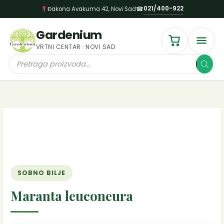
Пређи
021/400-922
Đakona Avakuma 42, Novi Sad
☎
на
садржај
Gardenium
VRTNI CENTAR · NOVI SAD
Products
search
SOBNO BILJE
Maranta leuconeura