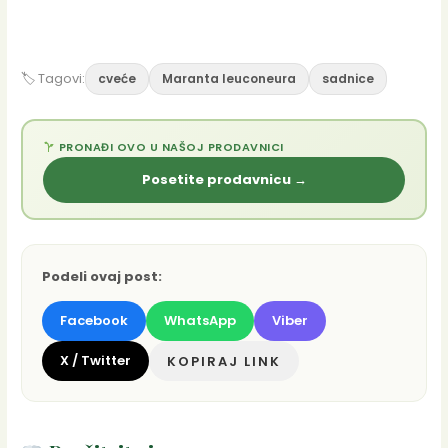
🏷 Tagovi:
cveće
Maranta leuconeura
sadnice
PRONAĐI OVO U NAŠOJ PRODAVNICI
Posetite prodavnicu →
Podeli ovaj post:
Facebook
WhatsApp
Viber
X / Twitter
KOPIRAJ LINK