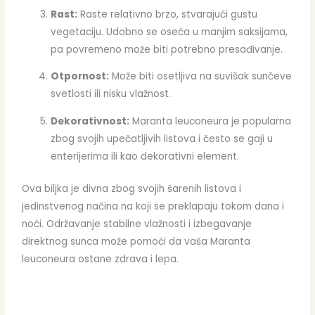
Rast:
Raste relativno brzo, stvarajući gustu
vegetaciju. Udobno se oseća u manjim saksijama,
pa povremeno može biti potrebno presađivanje.
Otpornost:
Može biti osetljiva na suvišak sunčeve
svetlosti ili nisku vlažnost.
Dekorativnost:
Maranta leuconeura je popularna
zbog svojih upečatljivih listova i često se gaji u
enterijerima ili kao dekorativni element.
Ova biljka je divna zbog svojih šarenih listova i
jedinstvenog načina na koji se preklapaju tokom dana i
noći. Održavanje stabilne vlažnosti i izbegavanje
direktnog sunca može pomoći da vaša Maranta
leuconeura ostane zdrava i lepa.