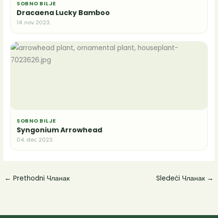
SOBNO BILJE
Dracaena Lucky Bamboo
14. nov 2023.
SOBNO BILJE
Syngonium Arrowhead
04. dec 2023.
←
Prethodni Чланак
Sledeći Чланак
→