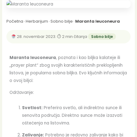
Početna
›
Herbarijum
›
Sobno bilje
›
Maranta leuconeura
28. novembar 2023.
·
⏱ 2 min čitanja
·
Sobno bilje
Maranta leuconeura
, poznata i kao biljka kalateje ili
„prayer plant“ zbog svojih karakterističnih preklopljenih
listova, je popularna sobna biljka. Evo ključnih informacija
o ovoj biljci:
Održavanje:
Svetlost:
Preferira svetlo, ali indirektno sunce ili
senovita područja. Direktno sunce može izazvati
oštećenja na listovima.
Zalivanje:
Potrebno je redovno zalivanje kako bi