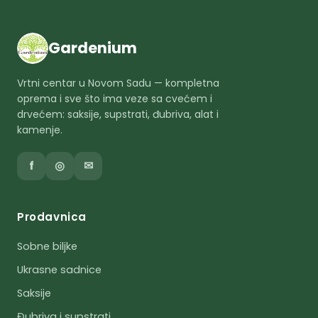
Gardenium
Vrtni centar u Novom Sadu — kompletna
oprema i sve što ima veze sa cvećem i
drvećem: saksije, supstrati, đubriva, alat i
kamenje.
f
◎
✉
Prodavnica
Sobne biljke
Ukrasne sadnice
Saksije
Đubriva i supstrati