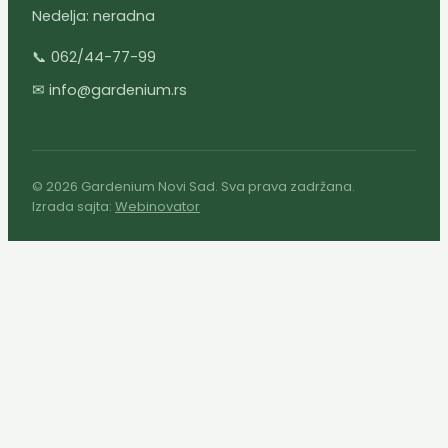
Nedelja: neradna
📞 062/44-77-99
✉ info@gardenium.rs
© 2026 Gardenium Novi Sad. Sva prava zadržana.
Izrada sajta:
Webinovator