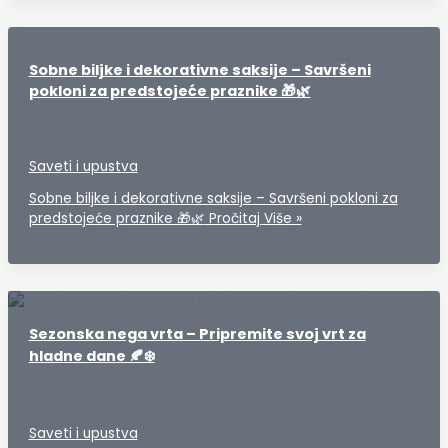
Sobne biljke i dekorativne saksije – Savršeni
pokloni za predstojeće praznike 🎁🌿
Saveti i upustva
Sobne biljke i dekorativne saksije – Savršeni pokloni za
predstojeće praznike 🎁🌿
Pročitaj Više »
Sezonska nega vrta – Pripremite svoj vrt za
hladne dane 🍂❄️
Saveti i upustva