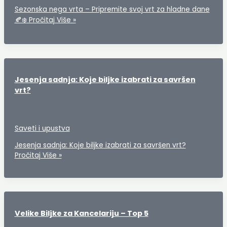
Sezonska nega vrta – Pripremite svoj vrt za hladne dane
🍂❄️
Pročitaj Više »
Jesenja sadnja: Koje biljke izabrati za savršen
vrt?
Saveti i upustva
Jesenja sadnja: Koje biljke izabrati za savršen vrt?
Pročitaj Više »
Velike Biljke za Kancelariju – Top 5