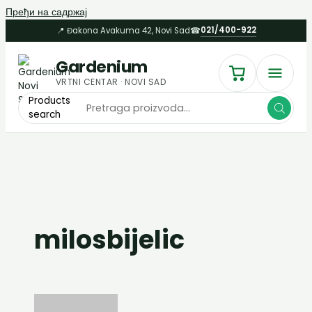
Пређи на садржај
021/400-922
📍 Đakona Avakuma 42, Novi Sad
☎
Gardenium
VRTNI CENTAR · NOVI SAD
Products
search
milosbijelic