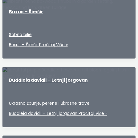
Buxus – Šimšir
Sobno bilje
Buxus – Šimšir
Pročitaj Više »
Buddleia davidii – Letnji jorgovan
Ukrasno žbunje, perene i ukrasne trave
Buddleia davidii – Letnji jorgovan
Pročitaj Više »