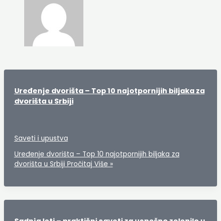
Uređenje dvorišta – Top 10 najotpornijih biljaka za
dvorišta u Srbiji
Saveti i upustva
Uređenje dvorišta – Top 10 najotpornijih biljaka za
dvorišta u Srbiji
Pročitaj Više »
Sadnja leti – praktični saveti za uspešno zelenilo u