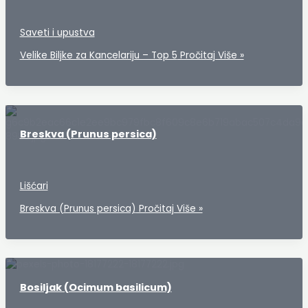
Saveti i upustva
Velike Biljke za Kancelariju – Top 5
Pročitaj Više »
Breskva (Prunus persica)
Lišćari
Breskva (Prunus persica)
Pročitaj Više »
Bosiljak (Ocimum basilicum)