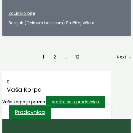
Začinsko bilje
Bosiljak (Ocimum basilicum)
Pročitaj Više »
1
2
…
12
Next
→
0
Vaša Korpa
Vaša korpa je prazna
Vratite se u prodavnicu
Prodavnica