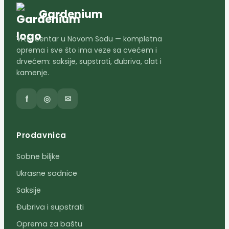
Gardenium
Vrtni centar u Novom Sadu — kompletna
oprema i sve što ima veze sa cvećem i
drvećem: saksije, supstrati, đubriva, alat i
kamenje.
f
◎
✉
Prodavnica
Sobne biljke
Ukrasne sadnice
Saksije
Đubriva i supstrati
Oprema za baštu