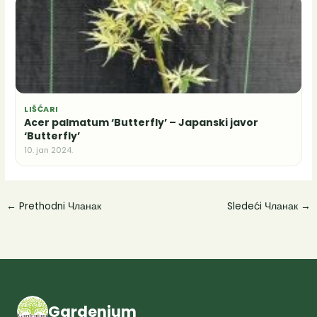
LIŠĆARI
Acer palmatum ‘Butterfly’ – Japanski javor
‘Butterfly’
10. jan 2024.
←
Prethodni Чланак
Sledeći Чланак
→
Gardenium