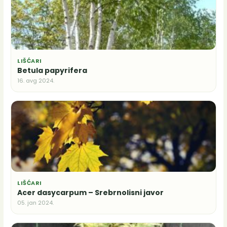
LIŠĆARI
Betula papyrifera
16. avg 2024.
LIŠĆARI
Acer dasycarpum – Srebrnolisni javor
05. jan 2024.