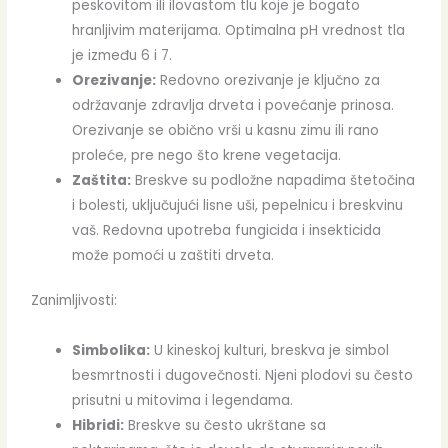
peskovitom ili ilovastom tlu koje je bogato
hranljivim materijama. Optimalna pH vrednost tla
je između 6 i 7.
Orezivanje:
Redovno orezivanje je ključno za
održavanje zdravlja drveta i povećanje prinosa.
Orezivanje se obično vrši u kasnu zimu ili rano
proleće, pre nego što krene vegetacija.
Zaštita:
Breskve su podložne napadima štetočina
i bolesti, uključujući lisne uši, pepelnicu i breskvinu
vaš. Redovna upotreba fungicida i insekticida
može pomoći u zaštiti drveta.
Zanimljivosti:
Simbolika:
U kineskoj kulturi, breskva je simbol
besmrtnosti i dugovečnosti. Njeni plodovi su često
prisutni u mitovima i legendama.
Hibridi:
Breskve su često ukrštane sa