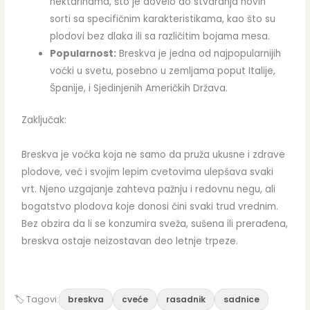
nektarinama, što je dovelo do stvaranja novih
sorti sa specifičnim karakteristikama, kao što su
plodovi bez dlaka ili sa različitim bojama mesa.
Popularnost:
Breskva je jedna od najpopularnijih
voćki u svetu, posebno u zemljama poput Italije,
Španije, i Sjedinjenih Američkih Država.
Zaključak:
Breskva je voćka koja ne samo da pruža ukusne i zdrave
plodove, već i svojim lepim cvetovima ulepšava svaki
vrt. Njeno uzgajanje zahteva pažnju i redovnu negu, ali
bogatstvo plodova koje donosi čini svaki trud vrednim.
Bez obzira da li se konzumira sveža, sušena ili prerađena,
breskva ostaje neizostavan deo letnje trpeze.
🏷 Tagovi:
breskva
cveće
rasadnik
sadnice