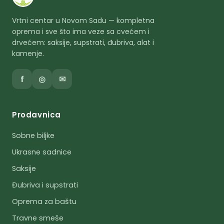
Vrtni centar u Novom Sadu — kompletna
oprema i sve što ima veze sa cvećem i
drvećem: saksije, supstrati, đubriva, alat i
kamenje.
f
◎
✉
Prodavnica
Sobne biljke
Ukrasne sadnice
Saksije
Đubriva i supstrati
Oprema za baštu
Travne smeše