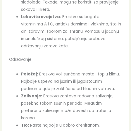
sladoleda. Takođe, mogu se koristiti za pravljenje
sokova i likera.
Lekovita svojstva:
Breskve su bogate
vitaminima A i C, antioksidansima i vlaknima, što ih
čini zdravim izborom za ishranu. Pomažu u jačanju
imunološkog sistema, poboljšanju probave i
održavanju zdrave kože.
Održavanje:
Položaj:
Breskva voli sunčana mesta i toplu klimu.
Najbolje uspeva na južnim ili jugoistočnim
padinama gde je zaštićena od hladnih vetrova.
Zalivanje:
Breskva zahteva redovno zalivanje,
posebno tokom sušnih perioda. Međutim,
preterano zalivanje može dovesti do truljenja
korena.
Tlo:
Raste najbolje u dobro dreniranom,