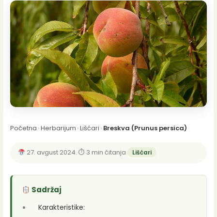
Početna
›
Herbarijum
›
Lišćari
›
Breskva (Prunus persica)
27. avgust 2024.
·
⏱ 3 min čitanja
·
Lišćari
Sadržaj
Karakteristike: