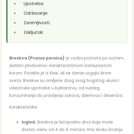
Upotreba:
Održavanje:
Zanimljivosti:
Zaključak:
Breskva (Prunus persica)
je voćka poznata po sočnim,
slatkim plodovima i karakterističnom baršunastom
korom. Potekla je iz Kine, ali se danas uzgaja širom
sveta. Breskve su omiljene zbog svog bogatog ukusa i
višestruke upotrebe u kulinarstvu, od svežeg
konzumiranja do pravljenja sokova, džemova i deserata.
Karakteristike:
Izgled:
Breskva je listopadno drvo koje može
dostići visinu od 4 do 6 metara. Ima široku krošnju