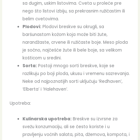
sa dugim, uskim listovima. Cveta u proleće pre
nego što listovi izbiju, sa prekrasnim ružičastim ili
belim cvetovima.
Plodovi:
Plodovi breskve su okrugli, sa
baršunastom kožom koja može biti žute,
narandžaste, crvene ili ružičaste boje. Meso ploda
je sočno, najčešće žute ili bele boje, sa velikom
košticom u sredini.
Sorta:
Postoji mnogo sorti breskve, koje se
razlikuju po boji ploda, ukusu i vremenu sazrevanja.
Neke od najpoznatijih sorti uključuju ‘Redhaven’,
‘Elberta’ i ‘Halehaven’.
Upotreba:
Kulinarska upotreba:
Breskve su izvrsne za
svežu konzumaciju, ali se često koriste i u
pravljenju voćnih salata, pita, džemova, kompota, i