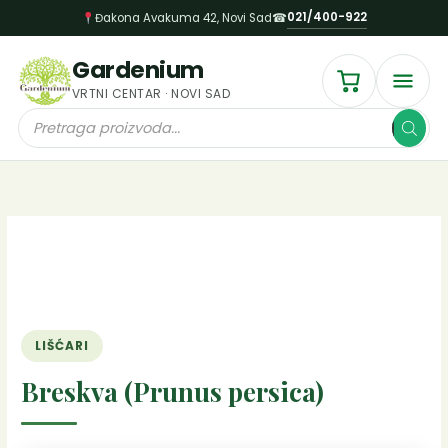
Пређи
021/400-922
Đakona Avakuma 42, Novi Sad
☎
на
садржај
Gardenium
VRTNI CENTAR · NOVI SAD
Products
search
LIŠĆARI
Breskva (Prunus persica)