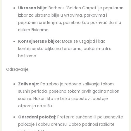
Ukrasno bilje:
Berberis ‘Golden Carpet’ je popularan
izbor za ukrasno bilje u vrtovima, parkovima i
pejzažnim uređenjima, posebno kao pokrivač tla ili u
niskim živicama.
Kontejnerske biljke:
Može se uzgajati i kao
kontejnerska biljka na terasama, balkonima ili u
baštama.
Održavanje:
Zalivanje:
Potrebno je redovno zalivanje tokom
sušnih perioda, posebno tokom prvih godina nakon
sadnje. Nakon što se biljka uspostavi, postaje
otpornija na sušu.
Određeni položaj:
Preferira sunčane ili polusenovite
položaje i dobru drenažu. Dobro podnosi različite