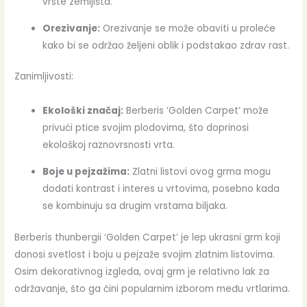
vrste zemljišta.
Orezivanje:
Orezivanje se može obaviti u proleće
kako bi se održao željeni oblik i podstakao zdrav rast.
Zanimljivosti:
Ekološki značaj:
Berberis ‘Golden Carpet’ može
privući ptice svojim plodovima, što doprinosi
ekološkoj raznovrsnosti vrta.
Boje u pejzažima:
Zlatni listovi ovog grma mogu
dodati kontrast i interes u vrtovima, posebno kada
se kombinuju sa drugim vrstama biljaka.
Berberis thunbergii ‘Golden Carpet’ je lep ukrasni grm koji
donosi svetlost i boju u pejzaže svojim zlatnim listovima.
Osim dekorativnog izgleda, ovaj grm je relativno lak za
održavanje, što ga čini popularnim izborom među vrtlarima.