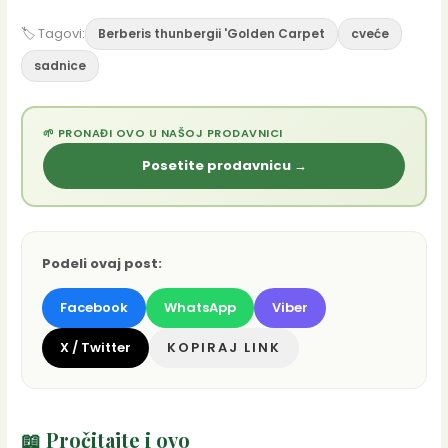
🏷 Tagovi:
Berberis thunbergii 'Golden Carpet
cveće
sadnice
🌱 PRONAĐI OVO U NAŠOJ PRODAVNICI
Posetite prodavnicu →
Podeli ovaj post:
Facebook
WhatsApp
Viber
X / Twitter
KOPIRAJ LINK
📖 Pročitajte i ovo