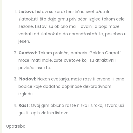
Listovi:
Listovi su karakteristično svetložuti ili
zlatnožuti, što daje grmu privlačan izgled tokom cele
sezone. Listovi su obično mali i ovalni, a boja može
varirati od zlatnožute do narandžastožute, posebno u
jesen.
Cvetovi:
Tokom proleća, berberis ‘Golden Carpet’
može imati male, žute cvetove koji su atraktivni i
privlače insekte.
Plodovi:
Nakon cvetanja, može razviti crvene ili crne
bobice koje dodatno doprinose dekorativnom
izgledu.
Rast:
Ovaj grm obično raste nisko i široko, stvarajući
gusti tepih zlatnih listova.
Upotreba: