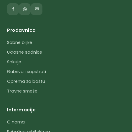
f
◎
✉
Prodavnica
Sobne biljke
Ukrasne sadnice
Saksije
Đubriva i supstrati
Oprema za baštu
Travne smeše
Informacije
O nama
Pejzažna arhitektura