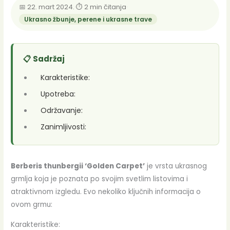
📅 22. mart 2024.
·
⏱ 2 min čitanja
·
Ukrasno žbunje, perene i ukrasne trave
📋 Sadržaj
Karakteristike:
Upotreba:
Održavanje:
Zanimljivosti:
Berberis thunbergii ‘Golden Carpet’
je vrsta ukrasnog
grmlja koja je poznata po svojim svetlim listovima i
atraktivnom izgledu. Evo nekoliko ključnih informacija o
ovom grmu:
Karakteristike: