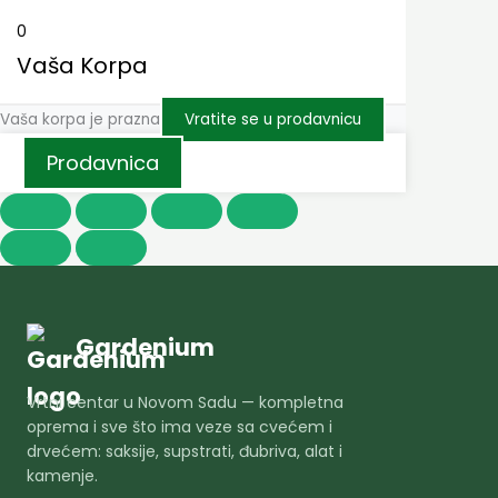
0
Vaša Korpa
Vaša korpa je prazna
Vratite se u prodavnicu
Prodavnica
Gardenium
Vrtni centar u Novom Sadu — kompletna
oprema i sve što ima veze sa cvećem i
drvećem: saksije, supstrati, đubriva, alat i
kamenje.