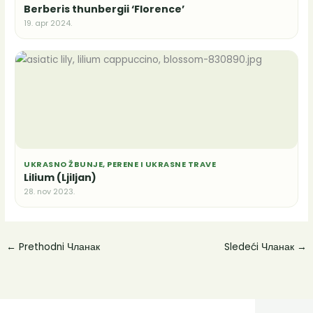
Berberis thunbergii ‘Florence’
19. apr 2024.
UKRASNO ŽBUNJE, PERENE I UKRASNE TRAVE
Lilium (Ljiljan)
28. nov 2023.
←
Prethodni Чланак
Sledeći Чланак
→