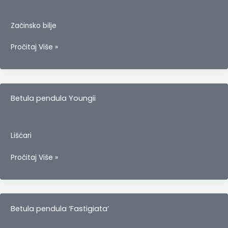
Začinsko bilje
Bosiljak
Pročitaj Više »
(Ocimum
basilicum)
Betula pendula Youngii
Lišćari
Betula
Pročitaj Više »
pendula
Youngii
Betula pendula ‘Fastigiata’