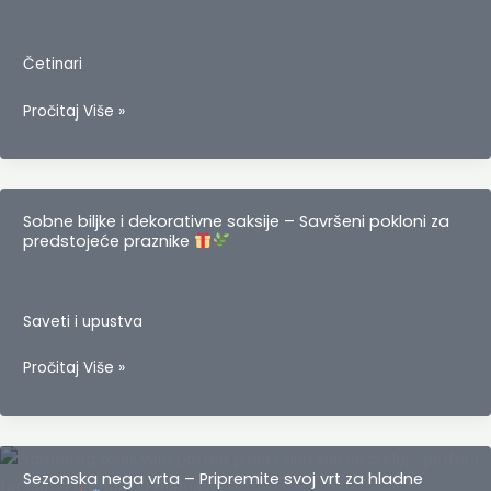
uz
Gardenium!
Četinari
Abies
Pročitaj Više »
nordmanniana
–
Kavkavska
jela
Sobne biljke i dekorativne saksije – Savršeni pokloni za
predstojeće praznike
Saveti i upustva
Sobne
Pročitaj Više »
biljke
i
dekorativne
saksije
Sezonska nega vrta – Pripremite svoj vrt za hladne