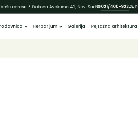
021/400-922
 Vašu adresu
📍 Đakona Avakuma 42, Novi Sad
☎
🕰 
rodavnica
Herbarijum
Galerija
Pejzažna arhitektura