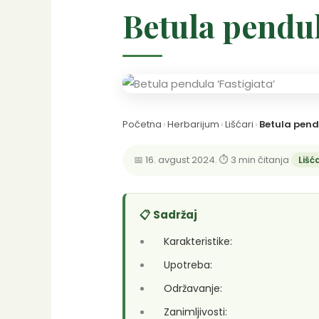
Betula pendul
Početna
›
Herbarijum
›
Lišćari
›
Betula pend
📅 16. avgust 2024.
·
⏱ 3 min čitanja
·
Lišća
📋 Sadržaj
Karakteristike:
Upotreba:
Održavanje:
Zanimljivosti: