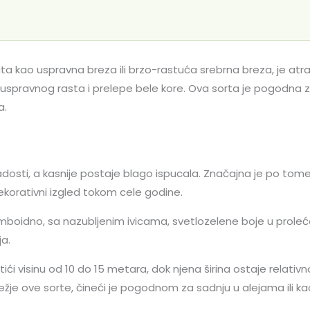
ta kao uspravna breza ili brzo-rastuća srebrna breza, je atrak
spravnog rasta i prelepe bele kore. Ova sorta je pogodna za 
a.
adosti, a kasnije postaje blago ispucala. Značajna je po tome 
dekorativni izgled tokom cele godine.
mboidno, sa nazubljenim ivicama, svetlozelene boje u proleće 
a.
ići visinu od 10 do 15 metara, dok njena širina ostaje relativ
žje ove sorte, čineći je pogodnom za sadnju u alejama ili ka