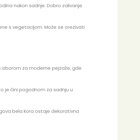
odina nakon sadnje. Dobro zalivanje
krene s vegetacijom. Može se orezivati
nim izborom za moderne pejzaže, gde
što je čini pogodnom za sadnju u
jegova bela kora ostaje dekorativna