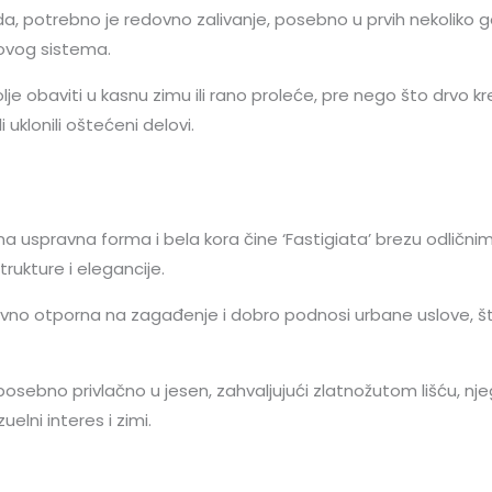
, potrebno je redovno zalivanje, posebno u prvih nekoliko g
novog sistema.
lje obaviti u kasnu zimu ili rano proleće, pre nego što drvo 
i uklonili oštećeni delovi.
a uspravna forma i bela kora čine ‘Fastigiata’ brezu odlič
rukture i elegancije.
ativno otporna na zagađenje i dobro podnosi urbane uslove, 
posebno privlačno u jesen, zahvaljujući zlatnožutom lišću, n
elni interes i zimi.