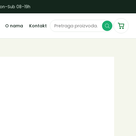
Pon–Sub 08–19h
Products
O nama
Kontakt
search