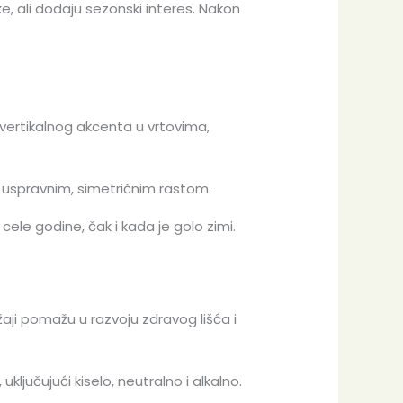
e, ali dodaju sezonski interes. Nakon
 vertikalnog akcenta u vrtovima,
m uspravnim, simetričnim rastom.
ele godine, čak i kada je golo zimi.
aji pomažu u razvoju zdravog lišća i
uključujući kiselo, neutralno i alkalno.