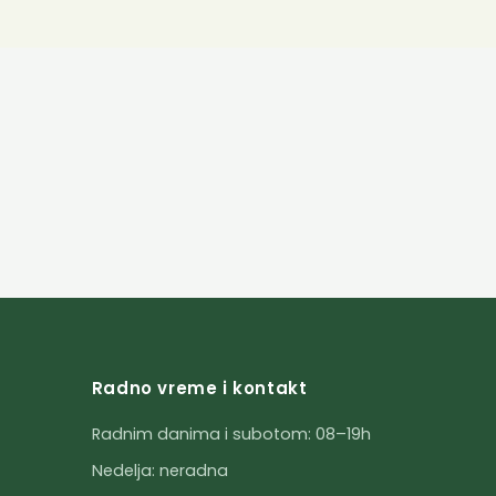
Radno vreme i kontakt
Radnim danima i subotom: 08–19h
Nedelja: neradna