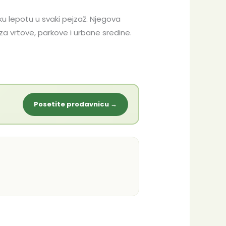
ku lepotu u svaki pejzaž. Njegova
a vrtove, parkove i urbane sredine.
Posetite prodavnicu →