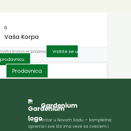
0
Vaša Korpa
Vaša korpa je prazna
Vratite se u
prodavnicu
Prodavnica
Gardenium
Vrtni centar u Novom Sadu — kompletna
oprema i sve što ima veze sa cvećem i