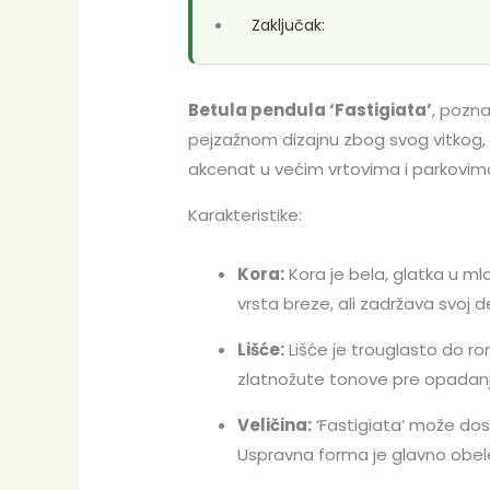
Zaključak:
Betula pendula ‘Fastigiata’
, pozna
pejzažnom dizajnu zbog svog vitkog, u
akcenat u većim vrtovima i parkovim
Karakteristike:
Kora:
Kora je bela, glatka u ml
vrsta breze, ali zadržava svoj 
Lišće:
Lišće je trouglasto do ro
zlatnožute tonove pre opadanj
Veličina:
‘Fastigiata’ može dost
Uspravna forma je glavno obele