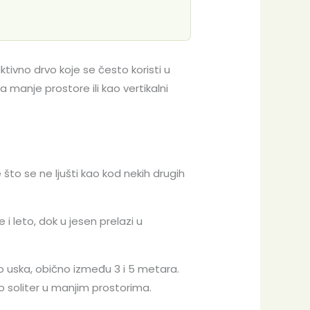
tivno drvo koje se često koristi u
manje prostore ili kao vertikalni
što se ne ljušti kao kod nekih drugih
i leto, dok u jesen prelazi u
no uska, obično između 3 i 5 metara.
o soliter u manjim prostorima.