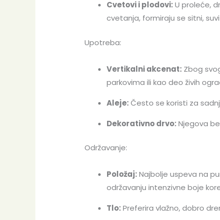
Cvetovi i plodovi:
U proleće, dr
cvetanja, formiraju se sitni, su
Upotreba:
Vertikalni akcenat:
Zbog svog 
parkovima ili kao deo živih ogra
Aleje:
Često se koristi za sadn
Dekorativno drvo:
Njegova bela
Održavanje:
Položaj:
Najbolje uspeva na pun
održavanju intenzivne boje kore
Tlo:
Preferira vlažno, dobro dreni