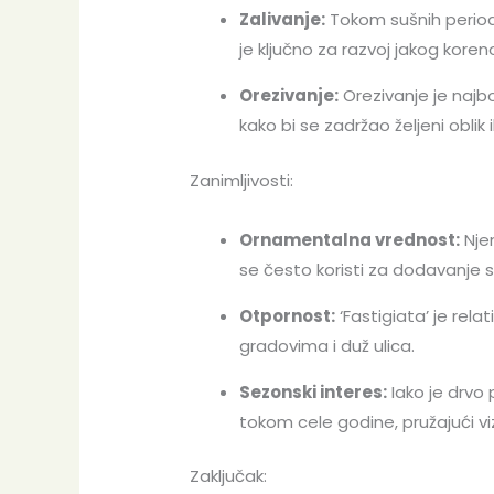
Zalivanje:
Tokom sušnih perioda
je ključno za razvoj jakog kore
Orezivanje:
Orezivanje je najbo
kako bi se zadržao željeni oblik il
Zanimljivosti:
Ornamentalna vrednost:
Njen
se često koristi za dodavanje st
Otpornost:
‘Fastigiata’ je rel
gradovima i duž ulica.
Sezonski interes:
Iako je drvo 
tokom cele godine, pružajući vizu
Zaključak: