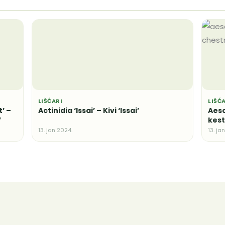
LIŠĆARI
LIŠĆ
’ –
Actinidia ‘Issai’ – Kivi ‘Issai’
Aesc
’
kes
13. jan 2024.
13. ja