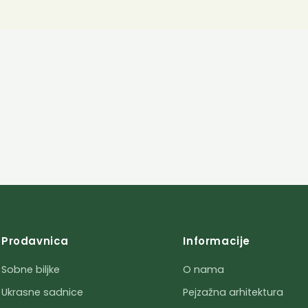
Prodavnica
Informacije
Sobne biljke
O nama
Ukrasne sadnice
Pejzažna arhitektura