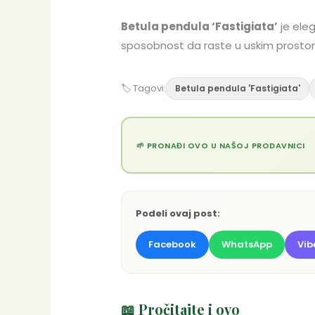
Betula pendula ‘Fastigiata’
je eleg
sposobnost da raste u uskim prostori
🏷 Tagovi:
Betula pendula 'Fastigiata'
🌱 PRONAĐI OVO U NAŠOJ PRODAVNICI
Podeli ovaj post:
Facebook
WhatsApp
Vib
📖 Pročitajte i ovo