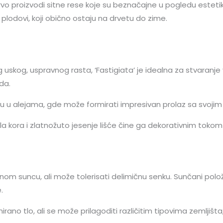
vo proizvodi sitne rese koje su beznačajne u pogledu estetik
vi plodovi, koji obično ostaju na drvetu do zime.
uskog, uspravnog rasta, ‘Fastigiata’ je idealna za stvaranje
da.
ju u alejama, gde može formirati impresivan prolaz sa svoji
 kora i zlatnožuto jesenje lišće čine ga dekorativnim tokom c
om suncu, ali može tolerisati delimičnu senku. Sunčani polož
.
rano tlo, ali se može prilagoditi različitim tipovima zemljišta, 