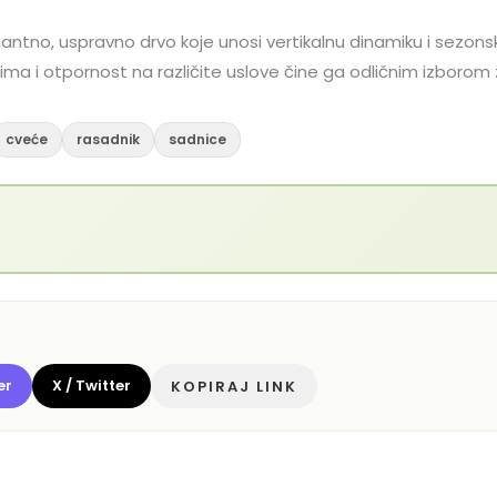
antno, uspravno drvo koje unosi vertikalnu dinamiku i sezons
ma i otpornost na različite uslove čine ga odličnim izborom z
cveće
rasadnik
sadnice
er
X / Twitter
KOPIRAJ LINK