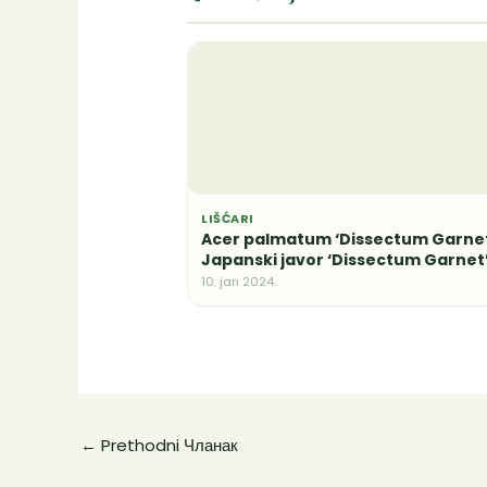
LIŠĆARI
Acer palmatum ‘Dissectum Garnet
Japanski javor ‘Dissectum Garnet
10. jan 2024.
←
Prethodni Чланак