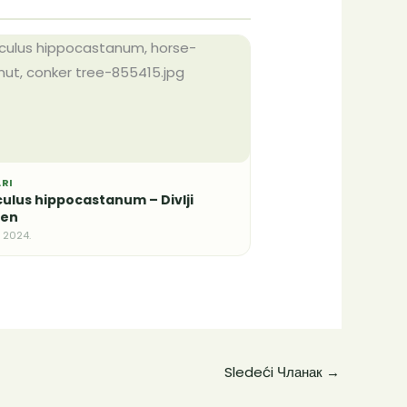
ARI
ulus hippocastanum – Divlji
ten
n 2024.
Sledeći Чланак
→