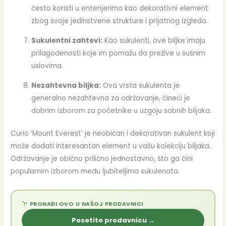
često koristi u enterijerima kao dekorativni element
zbog svoje jedinstvene strukture i prijatnog izgleda.
Sukulentni zahtevi:
Kao sukulenti, ove biljke imaju
prilagođenosti koje im pomažu da prežive u sušnim
uslovima.
Nezahtevna biljka:
Ova vrsta sukulenta je
generalno nezahtevna za održavanje, čineći je
dobrim izborom za početnike u uzgoju sobnih biljaka.
Curio ‘Mount Everest’ je neobičan i dekorativan sukulent koji
može dodati interesantan element u vašu kolekciju biljaka.
Održavanje je obično prilično jednostavno, što ga čini
popularnim izborom među ljubiteljima sukulenata.
PRONAĐI OVO U NAŠOJ PRODAVNICI
Posetite prodavnicu →