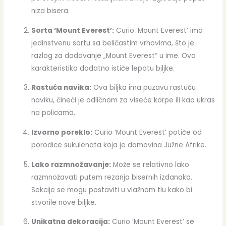
niza bisera.
Sorta ‘Mount Everest’:
Curio ‘Mount Everest’ ima
jedinstvenu sortu sa beličastim vrhovima, što je
razlog za dodavanje „Mount Everest“ u ime. Ova
karakteristika dodatno ističe lepotu biljke.
Rastuća navika:
Ova biljka ima puzavu rastuću
naviku, čineći je odličnom za viseće korpe ili kao ukras
na policama.
Izvorno poreklo:
Curio ‘Mount Everest’ potiče od
porodice sukulenata koja je domovina Južne Afrike.
Lako razmnožavanje:
Može se relativno lako
razmnožavati putem rezanja bisernih izdanaka.
Sekcije se mogu postaviti u vlažnom tlu kako bi
stvorile nove biljke.
Unikatna dekoracija:
Curio ‘Mount Everest’ se