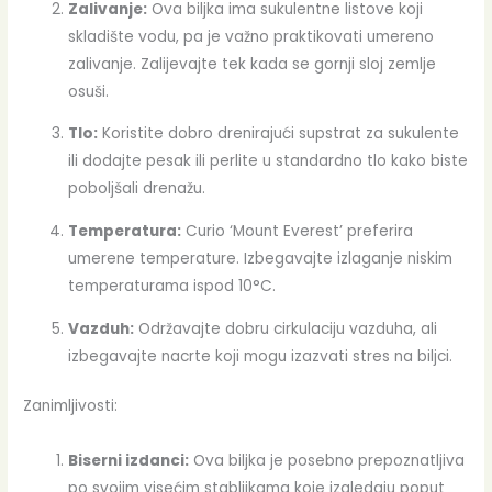
Zalivanje:
Ova biljka ima sukulentne listove koji
skladište vodu, pa je važno praktikovati umereno
zalivanje. Zalijevajte tek kada se gornji sloj zemlje
osuši.
Tlo:
Koristite dobro drenirajući supstrat za sukulente
ili dodajte pesak ili perlite u standardno tlo kako biste
poboljšali drenažu.
Temperatura:
Curio ‘Mount Everest’ preferira
umerene temperature. Izbegavajte izlaganje niskim
temperaturama ispod 10°C.
Vazduh:
Održavajte dobru cirkulaciju vazduha, ali
izbegavajte nacrte koji mogu izazvati stres na biljci.
Zanimljivosti:
Biserni izdanci:
Ova biljka je posebno prepoznatljiva
po svojim visećim stabljikama koje izgledaju poput