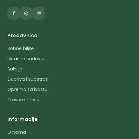
f
◎
✉
Prodavnica
Sobne biljke
Ukrasne sadnice
Saksije
Đubriva i supstrati
Oprema za baštu
Travne smeše
Informacije
O nama