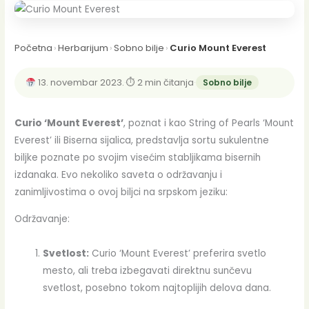
Početna
›
Herbarijum
›
Sobno bilje
›
Curio Mount Everest
13. novembar 2023.
·
⏱ 2 min čitanja
·
Sobno bilje
Curio ‘Mount Everest’
, poznat i kao String of Pearls ‘Mount
Everest’ ili Biserna sijalica, predstavlja sortu sukulentne
biljke poznate po svojim visećim stabljikama bisernih
izdanaka. Evo nekoliko saveta o održavanju i
zanimljivostima o ovoj biljci na srpskom jeziku:
Održavanje:
Svetlost:
Curio ‘Mount Everest’ preferira svetlo
mesto, ali treba izbegavati direktnu sunčevu
svetlost, posebno tokom najtoplijih delova dana.