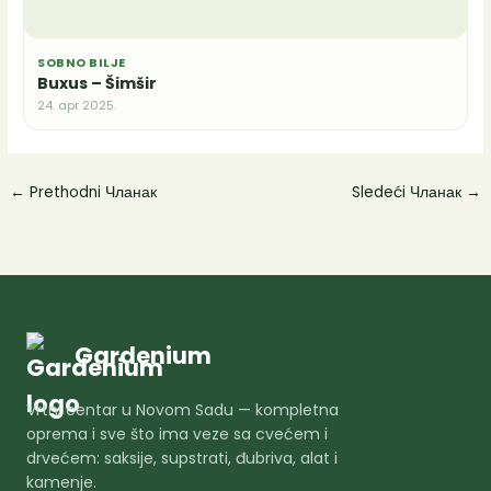
SOBNO BILJE
Buxus – Šimšir
24. apr 2025.
←
Prethodni Чланак
Sledeći Чланак
→
Gardenium
Vrtni centar u Novom Sadu — kompletna
oprema i sve što ima veze sa cvećem i
drvećem: saksije, supstrati, đubriva, alat i
kamenje.