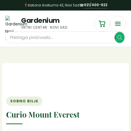
Пређи
021/400-922
Đakona Avakuma 42, Novi Sad
☎
на
садржај
Gardenium
VRTNI CENTAR · NOVI SAD
Products
search
SOBNO BILJE
Curio Mount Everest