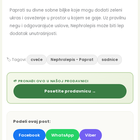
Paprati su divne sobne biljke koje mogu dodati zeleni
ukras i osveženje u prostor u kojem se gaje. Uz pravilnu
negu i odgovarajuće uslove, Nephrolepis može biti lep
dodatak unutrašnjosti.
🏷 Tagovi:
cveće
Nephrolepis - Paprat
sadnice
🌱 PRONAĐI OVO U NAŠOJ PRODAVNICI
Posetite prodavnicu →
Podeli ovaj post:
Facebook
WhatsApp
Viber