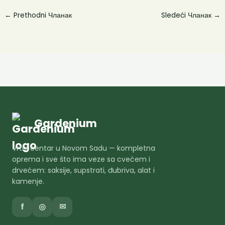
←
Prethodni Чланак
Sledeći Чланак
→
Gardenium
Vrtni centar u Novom Sadu — kompletna
oprema i sve što ima veze sa cvećem i
drvećem: saksije, supstrati, đubriva, alat i
kamenje.
f
◎
✉