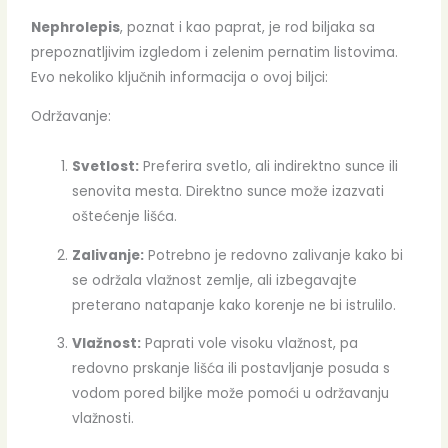
Nephrolepis
, poznat i kao paprat, je rod biljaka sa
prepoznatljivim izgledom i zelenim pernatim listovima.
Evo nekoliko ključnih informacija o ovoj biljci:
Održavanje:
Svetlost:
Preferira svetlo, ali indirektno sunce ili
senovita mesta. Direktno sunce može izazvati
oštećenje lišća.
Zalivanje:
Potrebno je redovno zalivanje kako bi
se održala vlažnost zemlje, ali izbegavajte
preterano natapanje kako korenje ne bi istrulilo.
Vlažnost:
Paprati vole visoku vlažnost, pa
redovno prskanje lišća ili postavljanje posuda s
vodom pored biljke može pomoći u održavanju
vlažnosti.