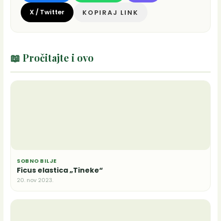
X / Twitter
KOPIRAJ LINK
📖 Pročitajte i ovo
SOBNO BILJE
Ficus elastica „Tineke“
20. nov 2023.