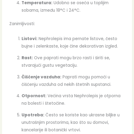
Temperatura:
Udobno se oseća u toplijim
sobama, između 18°C i 24°C.
Zanimljivosti:
Listovi:
Nephrolepis ima pernate listove, često
bujne i zelenkaste, koje čine dekorativan izgled.
Rast:
Ove paprati mogu brzo rasti i širiti se,
stvarajući gustu vegetaciju.
Čišćenje vazduha:
Paprati mogu pomoći u
čišćenju vazduha od nekih štetnih supstanci.
Otpornost:
Većina vrsta Nephrolepis je otporna
na bolesti i štetočine.
Upotreba:
Često se koriste kao ukrasne biljke u
unutrašnjim prostorima, kao što su domovi,
kancelarije ili botanički vrtovi.