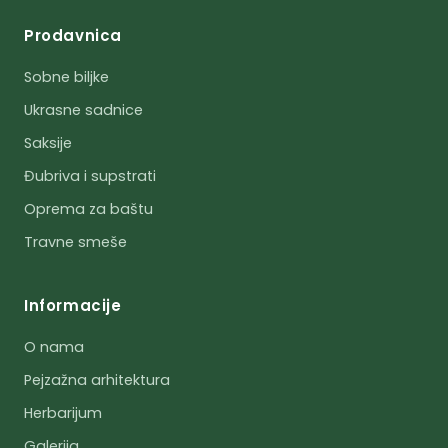
Prodavnica
Sobne biljke
Ukrasne sadnice
Saksije
Đubriva i supstrati
Oprema za baštu
Travne smeše
Informacije
O nama
Pejzažna arhitektura
Herbarijum
Galerija