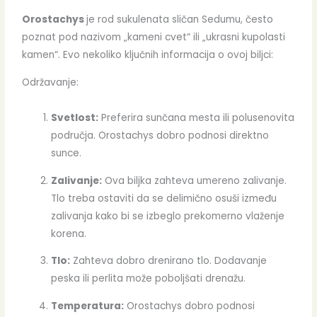
Orostachys
je rod sukulenata sličan Sedumu, često
poznat pod nazivom „kameni cvet“ ili „ukrasni kupolasti
kamen“. Evo nekoliko ključnih informacija o ovoj biljci:
Održavanje:
Svetlost:
Preferira sunčana mesta ili polusenovita
područja. Orostachys dobro podnosi direktno
sunce.
Zalivanje:
Ova biljka zahteva umereno zalivanje.
Tlo treba ostaviti da se delimično osuši između
zalivanja kako bi se izbeglo prekomerno vlaženje
korena.
Tlo:
Zahteva dobro drenirano tlo. Dodavanje
peska ili perlita može poboljšati drenažu.
Temperatura:
Orostachys dobro podnosi