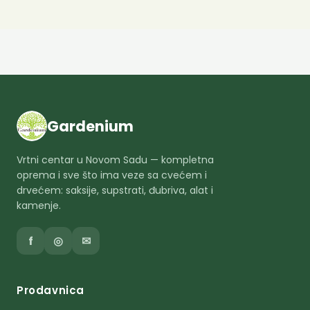
Gardenium
Vrtni centar u Novom Sadu — kompletna
oprema i sve što ima veze sa cvećem i
drvećem: saksije, supstrati, đubriva, alat i
kamenje.
f
◎
✉
Prodavnica