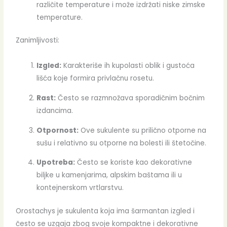
različite temperature i može izdržati niske zimske
temperature.
Zanimljivosti:
Izgled:
Karakteriše ih kupolasti oblik i gustoća
lišća koje formira privlačnu rosetu.
Rast:
Često se razmnožava sporadičnim bočnim
izdancima.
Otpornost:
Ove sukulente su prilično otporne na
sušu i relativno su otporne na bolesti ili štetočine.
Upotreba:
Često se koriste kao dekorativne
biljke u kamenjarima, alpskim baštama ili u
kontejnerskom vrtlarstvu.
Orostachys je sukulenta koja ima šarmantan izgled i
često se uzgaja zbog svoje kompaktne i dekorativne