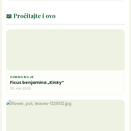
📖 Pročitajte i ovo
SOBNO BILJE
Ficus benjamina „Kinky“
20. nov 2023.