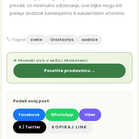
prirode. Uz minimalno održavanje, ove biljke mogu biti
prelepi dodatak kamenjarima ili sukulentskim vrtovima.
🏷 Tagovi:
cveće
Orostachys
sadnice
🌱 PRONAĐI OVO U NAŠOJ PRODAVNICI
Posetite prodavnicu →
Podeli ovaj post:
Facebook
WhatsApp
Viber
X / Twitter
KOPIRAJ LINK