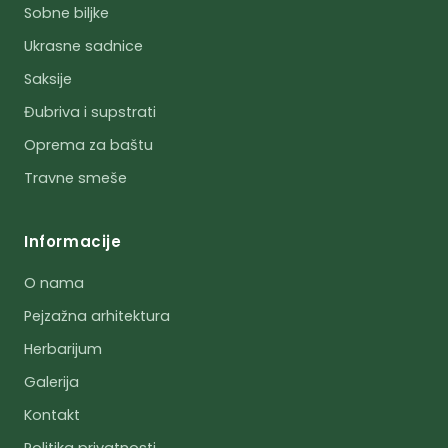
Sobne biljke
Ukrasne sadnice
Saksije
Đubriva i supstrati
Oprema za baštu
Travne smeše
Informacije
O nama
Pejzažna arhitektura
Herbarijum
Galerija
Kontakt