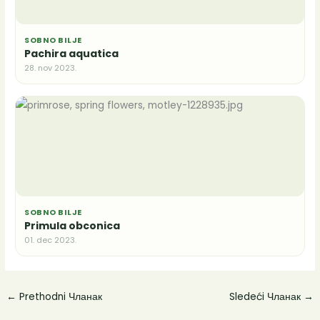
SOBNO BILJE
Pachira aquatica
28. nov 2023.
SOBNO BILJE
Primula obconica
01. dec 2023.
←
Prethodni Чланак
Sledeći Чланак
→