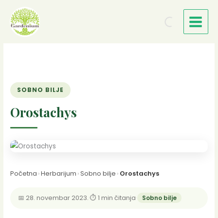
Пређи
на
садржај
SOBNO BILJE
Orostachys
Početna
›
Herbarijum
›
Sobno bilje
›
Orostachys
📅 28. novembar 2023.
·
⏱ 1 min čitanja
·
Sobno bilje