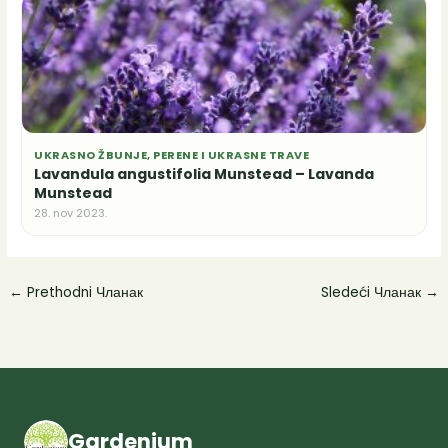
UKRASNO ŽBUNJE, PERENE I UKRASNE TRAVE
Lavandula angustifolia Munstead – Lavanda
Munstead
28. nov 2023.
←
Prethodni Чланак
Sledeći Чланак
→
Gardenium