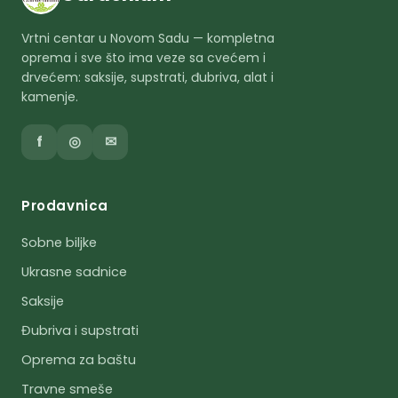
Vrtni centar u Novom Sadu — kompletna
oprema i sve što ima veze sa cvećem i
drvećem: saksije, supstrati, đubriva, alat i
kamenje.
f
◎
✉
Prodavnica
Sobne biljke
Ukrasne sadnice
Saksije
Đubriva i supstrati
Oprema za baštu
Travne smeše