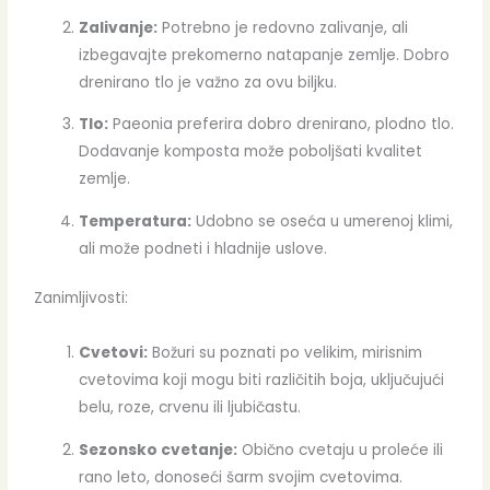
Zalivanje:
Potrebno je redovno zalivanje, ali
izbegavajte prekomerno natapanje zemlje. Dobro
drenirano tlo je važno za ovu biljku.
Tlo:
Paeonia preferira dobro drenirano, plodno tlo.
Dodavanje komposta može poboljšati kvalitet
zemlje.
Temperatura:
Udobno se oseća u umerenoj klimi,
ali može podneti i hladnije uslove.
Zanimljivosti:
Cvetovi:
Božuri su poznati po velikim, mirisnim
cvetovima koji mogu biti različitih boja, uključujući
belu, roze, crvenu ili ljubičastu.
Sezonsko cvetanje:
Obično cvetaju u proleće ili
rano leto, donoseći šarm svojim cvetovima.