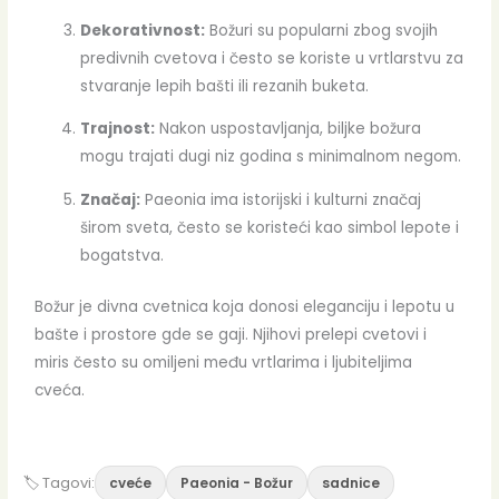
Dekorativnost:
Božuri su popularni zbog svojih
predivnih cvetova i često se koriste u vrtlarstvu za
stvaranje lepih bašti ili rezanih buketa.
Trajnost:
Nakon uspostavljanja, biljke božura
mogu trajati dugi niz godina s minimalnom negom.
Značaj:
Paeonia ima istorijski i kulturni značaj
širom sveta, često se koristeći kao simbol lepote i
bogatstva.
Božur je divna cvetnica koja donosi eleganciju i lepotu u
bašte i prostore gde se gaji. Njihovi prelepi cvetovi i
miris često su omiljeni među vrtlarima i ljubiteljima
cveća.
🏷 Tagovi:
cveće
Paeonia - Božur
sadnice