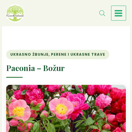
Пређи
на
садржај
UKRASNO ŽBUNJE, PERENE I UKRASNE TRAVE
Paeonia – Božur