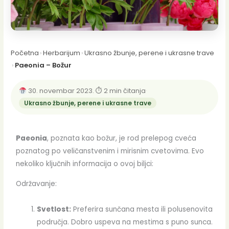
Početna
›
Herbarijum
›
Ukrasno žbunje, perene i ukrasne trave
›
Paeonia – Božur
30. novembar 2023.
·
⏱ 2 min čitanja
·
Ukrasno žbunje, perene i ukrasne trave
Paeonia
, poznata kao božur, je rod prelepog cveća
poznatog po veličanstvenim i mirisnim cvetovima. Evo
nekoliko ključnih informacija o ovoj biljci:
Održavanje:
Svetlost:
Preferira sunčana mesta ili polusenovita
područja. Dobro uspeva na mestima s puno sunca.