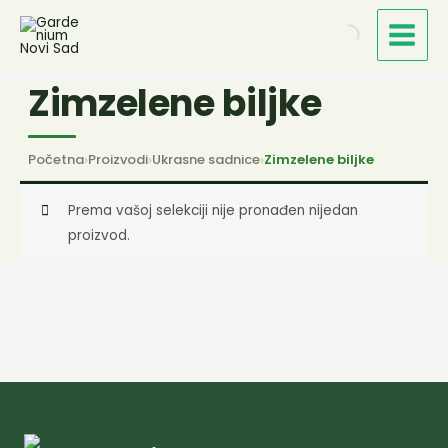
Пређи
на
садржај
Zimzelene biljke
Početna
›
Proizvodi
›
Ukrasne sadnice
›
Zimzelene biljke
Prema vašoj selekciji nije pronađen nijedan
proizvod.