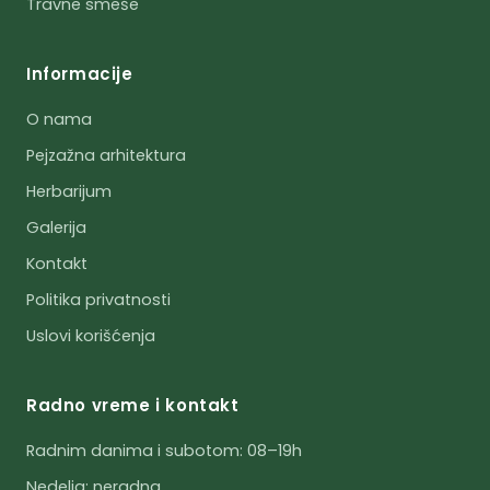
Travne smeše
Informacije
O nama
Pejzažna arhitektura
Herbarijum
Galerija
Kontakt
Politika privatnosti
Uslovi korišćenja
Radno vreme i kontakt
Radnim danima i subotom: 08–19h
Nedelja: neradna