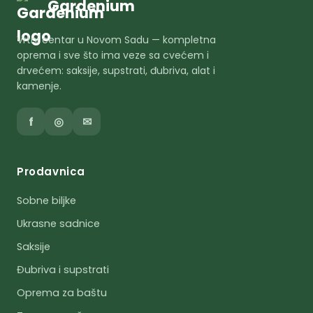
Gardenium
Vrtni centar u Novom Sadu — kompletna
oprema i sve što ima veze sa cvećem i
drvećem: saksije, supstrati, đubriva, alat i
kamenje.
f
◎
✉
Prodavnica
Sobne biljke
Ukrasne sadnice
Saksije
Đubriva i supstrati
Oprema za baštu