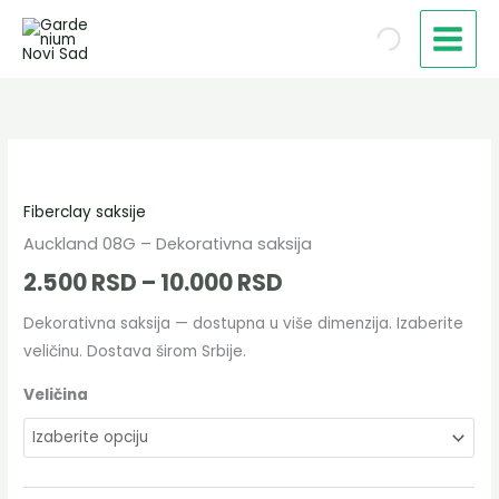
Пређи
на
садржај
Auckland
Распон
08G
цена:
Fiberclay saksije
-
Dekorativna
Auckland 08G – Dekorativna saksija
од
saksija
2.500
RSD
–
10.000
RSD
2.500 RSD
količina
Dekorativna saksija — dostupna u više dimenzija. Izaberite
до
veličinu. Dostava širom Srbije.
10.000 RSD
Veličina