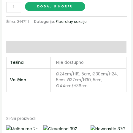
DODAJ U KORPU
Šifra:
G147111
Kategorije:
Fiberclay saksije
Dodatne informacije
Težina
Nije dostupno
Ø24cm/H19, 5cm, Ø30cm/H24,
Veličina
5cm, Ø37cm/H30, 5cm,
Ø44cm/H36cm
Slični proizvodi
Распон
Распон
Овај
Ова
цена:
цена: