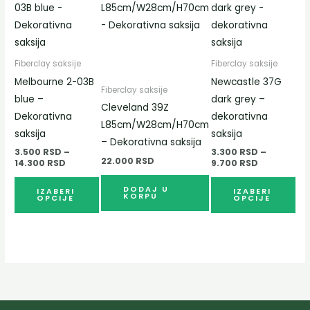
производ
пр
од
од
3.500 RSD
3.300 RSD
има
им
до
до
више
ви
14.300 RSD
9.700 RSD
варијанти.
вар
Fiberclay saksije
Fiberclay saksije
Опције
Оп
Melbourne 2-03B
Newcastle 37G
Fiberclay saksije
могу
мо
blue –
dark grey –
Cleveland 39Z
бити
би
Dekorativna
dekorativna
L85cm/W28cm/H70cm
изабране
из
saksija
saksija
– Dekorativna saksija
на
на
3.500
RSD
–
3.300
RSD
–
22.000
RSD
страници
ст
14.300
RSD
9.700
RSD
производа.
про
DODAJ U
IZABERI
IZABERI
KORPU
OPCIJE
OPCIJE