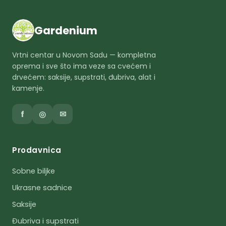
Gardenium
Vrtni centar u Novom Sadu — kompletna
oprema i sve što ima veze sa cvećem i
drvećem: saksije, supstrati, đubriva, alat i
kamenje.
f
◎
✉
Prodavnica
Sobne biljke
Ukrasne sadnice
Saksije
Đubriva i supstrati