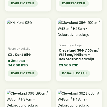
изабране
изабране
IZABERI OPCIJE
IZABERI OPCIJE
на
на
страници
страници
Распон
Овај
производа.
производа.
цена:
производ
од
11.350 RSD
има
до
више
34.000 RSD
варијанти.
Fiberclay saksije
Fiberclay saksije
Опције
Cleveland 36G L100cm/
XXL Kent 08G
W48cm/ H48cm –
могу
Dekorativna saksija
11.350
RSD
–
бити
34.000
RSD
29.500
RSD
изабране
IZABERI OPCIJE
DODAJ U KORPU
на
страници
производа.