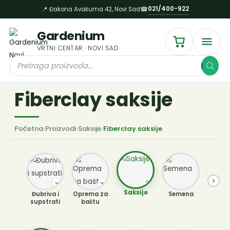
Пређи
021/400-922
📍 Đakona Avakuma 42, Novi Sad
☎
на
садржај
Gardenium
VRTNI CENTAR · NOVI SAD
Products
search
Fiberclay saksije
Početna
›
Proizvodi
›
Saksije
›
Fiberclay saksije
Saksije
Đubriva i
Oprema za
Semena
Sobne b
supstrati
baštu