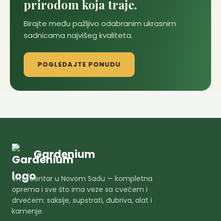
prirodom koja traje.
Birajte među pažljivo odabranim ukrasnim
sadnicama najvišeg kvaliteta.
POGLEDAJTE PONUDU
Gardenium
Vrtni centar u Novom Sadu — kompletna
oprema i sve što ima veze sa cvećem i
drvećem: saksije, supstrati, đubriva, alat i
kamenje.