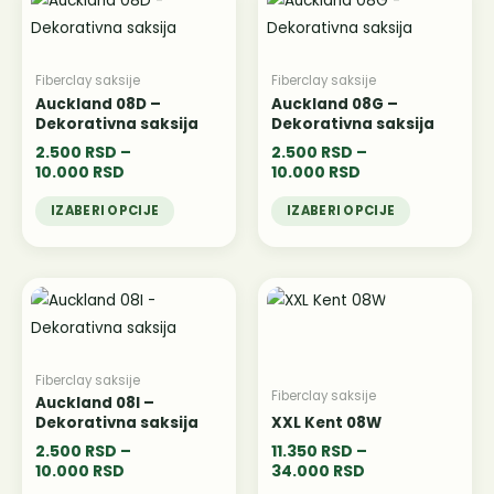
цена:
цена:
производа.
производа.
производ
производ
од
од
2.500 RSD
има
2.500 RSD
има
до
до
више
више
Fiberclay saksije
Fiberclay saksije
10.000 RSD
10.000 RSD
варијанти.
варијанти.
Auckland 08D –
Auckland 08G –
Dekorativna saksija
Dekorativna saksija
Опције
Опције
2.500
RSD
–
2.500
RSD
–
могу
могу
10.000
RSD
10.000
RSD
бити
бити
изабране
изабране
IZABERI OPCIJE
IZABERI OPCIJE
на
на
страници
страници
Распон
Распон
Овај
Овај
производа.
производа.
цена:
цена:
производ
производ
од
од
2.500 RSD
има
11.350 RSD
има
до
до
више
више
Fiberclay saksije
10.000 RSD
34.000 RSD
Fiberclay saksije
варијанти.
варијанти.
Auckland 08I –
Dekorativna saksija
XXL Kent 08W
Опције
Опције
2.500
RSD
–
11.350
RSD
–
могу
могу
10.000
RSD
34.000
RSD
бити
бити