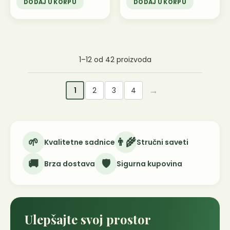
DODAJ U KORPU
DODAJ U KORPU
1–12 od 42 proizvoda
→
1
2
3
4
🌱
👨‍🌾
Kvalitetne sadnice
Stručni saveti
🚚
🛡️
Brza dostava
Sigurna kupovina
Ulepšajte svoj prostor