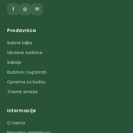
f
◎
✉
Prodavnica
Sobne biljke
Ukrasne sadnice
Saksije
Đubriva i supstrati
Oprema za baštu
Travne smeše
Informacije
O nama
Pejzažna arhitektura