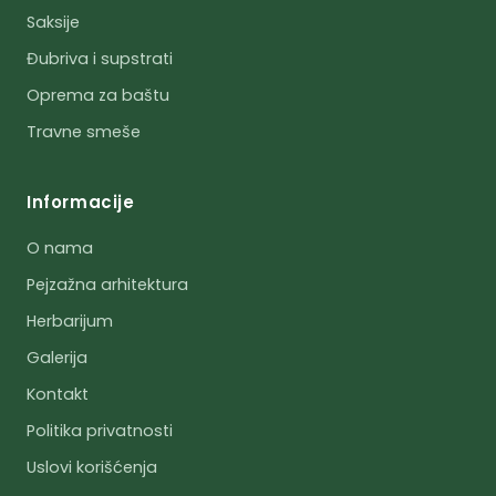
Saksije
Đubriva i supstrati
Oprema za baštu
Travne smeše
Informacije
O nama
Pejzažna arhitektura
Herbarijum
Galerija
Kontakt
Politika privatnosti
Uslovi korišćenja