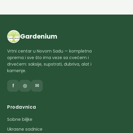
Gardenium
Vrtni centar u Novom Sadu — kompletna
oprema i sve što ima veze sa cvećem i
drvećem: saksije, supstrati, đubriva, alat i
kamenje.
f
◎
✉
Prodavnica
Sobne biljke
Ukrasne sadnice