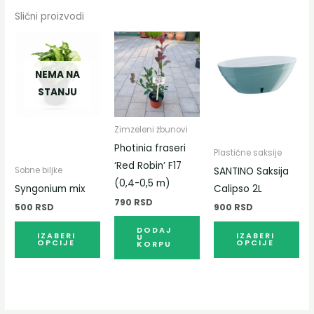
Slični proizvodi
Овај
Ова
производ
пр
NEMA NA
има
им
STANJU
више
ви
варијанти.
вар
Опције
Оп
Zimzeleni žbunovi
могу
мо
Photinia fraseri
Plastične saksije
бити
би
‘Red Robin’ F17
SANTINO Saksija
Sobne biljke
изабране
из
(0,4-0,5 m)
Syngonium mix
Calipso 2L
на
на
790
RSD
500
RSD
900
RSD
страници
ст
DODAJ
производа.
про
IZABERI
IZABERI
U
OPCIJE
OPCIJE
KORPU