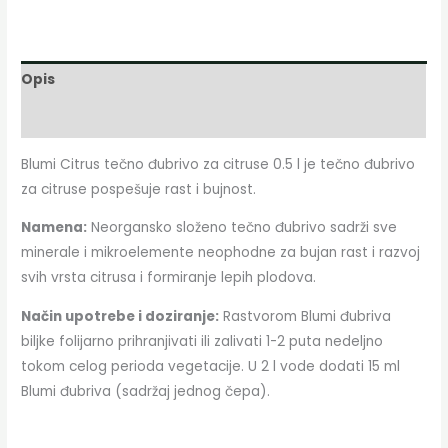
Opis
Dodatne informacije
Blumi Citrus tečno đubrivo za citruse 0.5 l je tečno đubrivo
za citruse pospešuje rast i bujnost.
Namena:
Neorgansko složeno tečno đubrivo sadrži sve
minerale i mikroelemente neophodne za bujan rast i razvoj
svih vrsta citrusa i formiranje lepih plodova.
Način upotrebe i doziranje:
Rastvorom Blumi đubriva
biljke folijarno prihranjivati ili zalivati 1-2 puta nedeljno
tokom celog perioda vegetacije. U 2 l vode dodati 15 ml
Blumi đubriva (sadržaj jednog čepa).