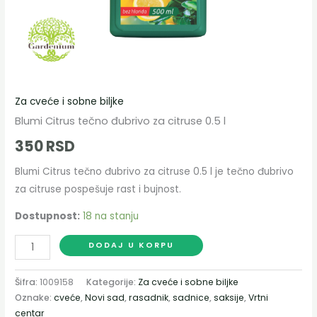
Za cveće i sobne biljke
Blumi Citrus tečno đubrivo za citruse 0.5 l
350
RSD
Blumi Citrus tečno đubrivo za citruse 0.5 l je tečno đubrivo
za citruse pospešuje rast i bujnost.
Dostupnost:
18 na stanju
DODAJ U KORPU
Šifra:
1009158
Kategorije:
Za cveće i sobne biljke
Oznake:
cveće
,
Novi sad
,
rasadnik
,
sadnice
,
saksije
,
Vrtni
centar