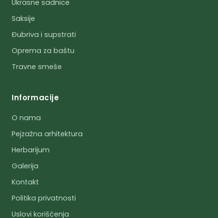
Ukrasne sadnice
Saksije
Đubriva i supstrati
Oprema za baštu
Travne smeše
Informacije
O nama
Pejzažna arhitektura
Herbarijum
Galerija
Kontakt
Politika privatnosti
Uslovi korišćenja