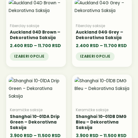
Овај
Овај
цена:
цена:
производ
производ
од
од
има
2.400 RSD
има
2.40
до
до
више
више
Fiberclay saksije
Fiberclay saksije
11.700 RSD
11.7
варијанти.
варијанти.
Auckland 04D Brown –
Auckland 04G Grey –
Dekorativna Saksija
Dekorativna Saksija
Опције
Опције
2.400
RSD
–
11.700
RSD
2.400
RSD
–
11.700
RSD
могу
могу
бити
бити
IZABERI OPCIJE
IZABERI OPCIJE
изабране
изабране
на
на
Распон
Расп
страници
страници
Овај
Овај
цена:
цена:
производа.
производа.
производ
производ
од
од
има
3.900 RSD
има
3.90
до
до
више
више
11.500 RSD
11.50
варијанти.
варијанти.
Keramičke saksije
Keramičke saksije
Опције
Опције
Shanghai 10-01DA Drip
Shanghai 10-01DB DMG
Green – Dekorativna
Bleu – Dekorativna
могу
могу
Saksija
Saksija
бити
бити
3.900
RSD
–
11.500
RSD
3.900
RSD
–
11.500
RSD