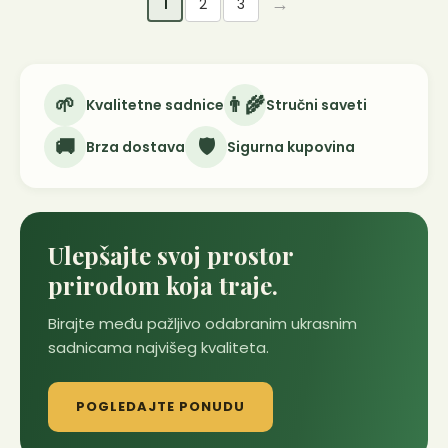
→
1
2
3
🌱
👨‍🌾
Kvalitetne sadnice
Stručni saveti
🚚
🛡️
Brza dostava
Sigurna kupovina
Ulepšajte svoj prostor
prirodom koja traje.
Birajte među pažljivo odabranim ukrasnim
sadnicama najvišeg kvaliteta.
POGLEDAJTE PONUDU