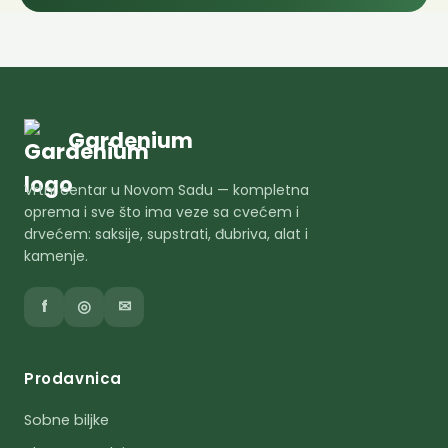
Gardenium
Vrtni centar u Novom Sadu — kompletna
oprema i sve što ima veze sa cvećem i
drvećem: saksije, supstrati, đubriva, alat i
kamenje.
f
◎
✉
Prodavnica
Sobne biljke