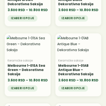
могу
могу
Dekorativna Saksija
Dekorativna Saksija
бити
бити
3.600
RSD
–
10.800
RSD
3.600
RSD
–
10.800
RSD
изабране
изабране
IZABERI OPCIJE
IZABERI OPCIJE
на
на
страници
страници
производа.
производа.
Распон
Рас
Овај
Овај
цена:
цена
производ
производ
од
од
има
3.600 RSD
има
3.60
до
до
више
више
10.800 RSD
10.8
варијанти.
варијанти.
Keramičke saksije
Keramičke saksije
Опције
Опције
Melbourne 1-01SA Sea
Melbourne 1-01AB
Green – Dekorativna
Antique Blue –
могу
могу
Saksija
Dekorativna Saksija
бити
бити
3.600
RSD
–
10.800
RSD
3.600
RSD
–
10.800
RSD
изабране
изабране
IZABERI OPCIJE
IZABERI OPCIJE
на
на
страници
страници
производа.
производа.
Распон
Расп