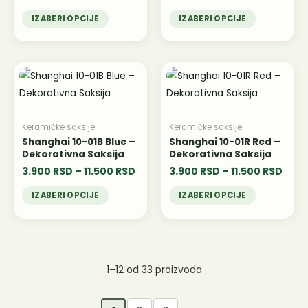
изабране
изабране
IZABERI OPCIJE
IZABERI OPCIJE
на
на
страници
страници
производа.
производа.
Распон
Расп
Овај
Овај
цена:
цена:
производ
производ
од
од
има
3.900 RSD
има
3.90
до
до
више
више
Keramičke saksije
Keramičke saksije
11.500 RSD
11.50
варијанти.
варијанти.
Shanghai 10-01B Blue –
Shanghai 10-01R Red –
Dekorativna Saksija
Dekorativna Saksija
Опције
Опције
3.900
RSD
–
11.500
RSD
3.900
RSD
–
11.500
RSD
могу
могу
бити
бити
IZABERI OPCIJE
IZABERI OPCIJE
изабране
изабране
на
на
страници
страници
производа.
производа.
1–12 od 33 proizvoda