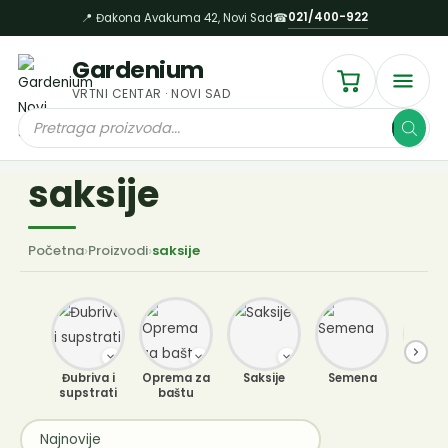
Пређи
021/400-922
📍 Đakona Avakuma 42, Novi Sad
☎
на
садржај
Gardenium
VRTNI CENTAR · NOVI SAD
Products
search
saksije
Početna
›
Proizvodi
›
saksije
Đubriva i
Oprema za
Saksije
Semena
Sobne b
supstrati
baštu