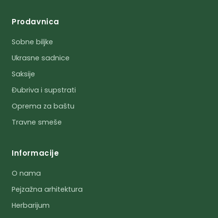
Prodavnica
Sobne biljke
Ukrasne sadnice
Saksije
Đubriva i supstrati
Oprema za baštu
Travne smeše
Informacije
O nama
Pejzažna arhitektura
Herbarijum