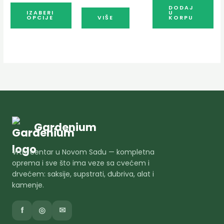
на
DODAJ
IZABERI
U
OPCIJE
VIŠE
KORPU
страници
производа.
Gardenium
Vrtni centar u Novom Sadu — kompletna
oprema i sve što ima veze sa cvećem i
drvećem: saksije, supstrati, đubriva, alat i
kamenje.
f
◎
✉