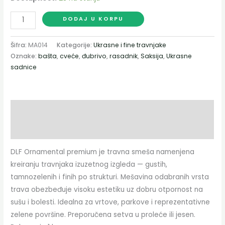
DODAJ U KORPU
Šifra:
MA014
Kategorije:
Ukrasne i fine travnjake
Oznake:
bašta
,
cveće
,
đubrivo
,
rasadnik
,
Saksija
,
Ukrasne
sadnice
Opis
Dodatne informacije
DLF Ornamental premium je travna smeša namenjena
kreiranju travnjaka izuzetnog izgleda — gustih,
tamnozelenih i finih po strukturi. Mešavina odabranih vrsta
trava obezbeđuje visoku estetiku uz dobru otpornost na
sušu i bolesti. Idealna za vrtove, parkove i reprezentativne
zelene površine. Preporučena setva u proleće ili jesen.