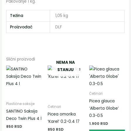
Pakovanje 1 kg.
Težina
1,05 kg
Proizvođač
DLF
Slični proizvodi
NEMA NA
Овај
STANJU
производ
има
више
Četinari
варијанти.
Picea glauca
Plastične saksije
Опције
Četinari
‘Alberta Globe’
SANTINO Saksija
могу
Picea omorika
0.3-0.5
Deco Twin Plus 4 l
бити
‘Karel’ 0.2-0.4 17
1.900
RSD
850
RSD
изабране
850
RSD