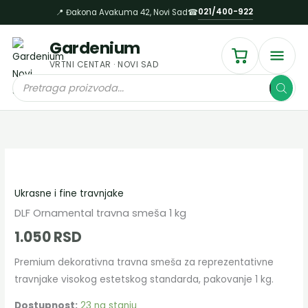
travna
Пређи
021/400-922
📍 Đakona Avakuma 42, Novi Sad
☎
smeša
на
1
садржај
Gardenium
kg
VRTNI CENTAR · NOVI SAD
količina
Products
search
DLF
Ornamental
Ukrasne i fine travnjake
travna
smeša
DLF Ornamental travna smeša 1 kg
1
1.050
RSD
kg
Premium dekorativna travna smeša za reprezentativne
količina
travnjake visokog estetskog standarda, pakovanje 1 kg.
Dostupnost:
23 na stanju