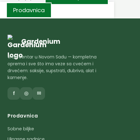
Prodavnica
Gardenium
Vrtni centar u Novom Sadu — kompletna
oprema i sve što ima veze sa cvećem i
drvećem: saksije, supstrati, đubriva, alat i
kamenje.
f
◎
✉
Prodavnica
Sobne biljke
Ukrasne sadnice