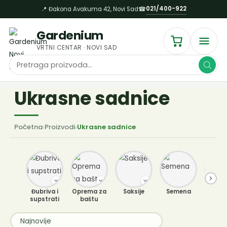
Пређи
021/400-922
📍 Đakona Avakuma 42, Novi Sad
☎
на
садржај
Gardenium
VRTNI CENTAR · NOVI SAD
Products
search
Ukrasne sadnice
Početna
›
Proizvodi
›
Ukrasne sadnice
Đubriva i
Oprema za
Saksije
Semena
Sobne b
supstrati
baštu