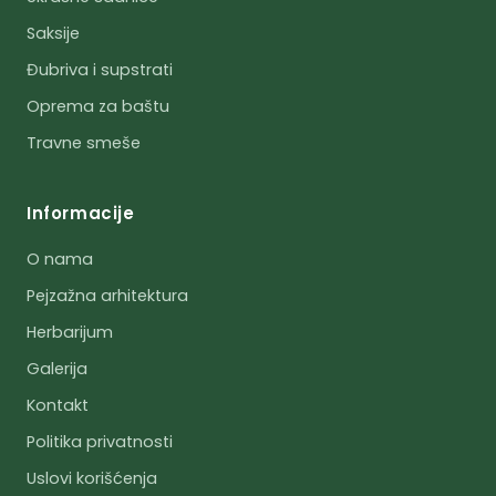
Saksije
Đubriva i supstrati
Oprema za baštu
Travne smeše
Informacije
O nama
Pejzažna arhitektura
Herbarijum
Galerija
Kontakt
Politika privatnosti
Uslovi korišćenja