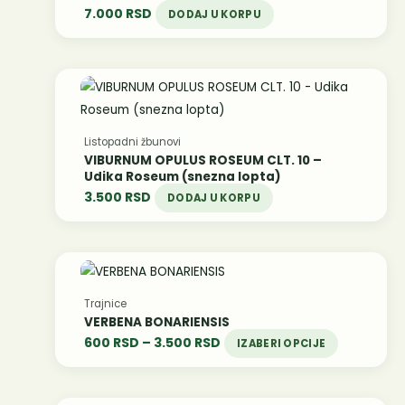
7.000
RSD
DODAJ U KORPU
Listopadni žbunovi
VIBURNUM OPULUS ROSEUM CLT. 10 –
Udika Roseum (snezna lopta)
3.500
RSD
DODAJ U KORPU
Распон
Овај
производ
цена:
Trajnice
има
од
VERBENA BONARIENSIS
више
600 RSD
600
RSD
–
3.500
RSD
IZABERI OPCIJE
варијанти.
до
Опције
3.500 RSD
могу