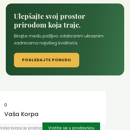
Ulepšajte svoj prostor
prirodom koja traje.
Birajte među pažljivo odabranim ukrasnim
sadnicama najvišeg kvaliteta.
POGLEDAJTE PONUDU
0
Vaša Korpa
Vaša korpa je prazna
Vratite se u prodavnicu