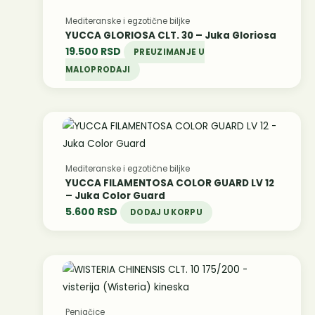
Mediteranske i egzotične biljke
YUCCA GLORIOSA CLT. 30 – Juka Gloriosa
19.500
RSD
PREUZIMANJE U
MALOPRODAJI
Mediteranske i egzotične biljke
YUCCA FILAMENTOSA COLOR GUARD LV 12
– Juka Color Guard
5.600
RSD
DODAJ U KORPU
Penjačice