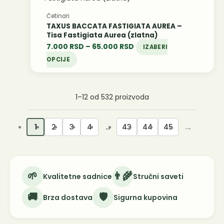
страниц
има
од
Četinari
произво
више
7.000 RSD
TAXUS BACCATA FASTIGIATA AUREA –
варијанти.
до
Tisa Fastigiata Aurea (zlatna)
Опције
7.000
RSD
–
65.000
RSD
65.000 RSD
IZABERI
могу
OPCIJE
бити
изабране
на
1–12 od 532 proizvoda
страници
производа.
→
1
2
3
4
…
43
44
45
🌱
👨‍🌾
Kvalitetne sadnice
Stručni saveti
🚚
🛡️
Brza dostava
Sigurna kupovina