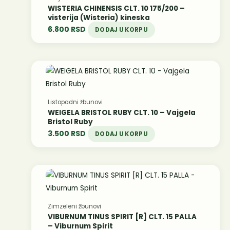
WISTERIA CHINENSIS CLT. 10 175/200 –
visterija (Wisteria) kineska
6.800
RSD
DODAJ U KORPU
Listopadni žbunovi
WEIGELA BRISTOL RUBY CLT. 10 – Vajgela
Bristol Ruby
3.500
RSD
DODAJ U KORPU
Zimzeleni žbunovi
VIBURNUM TINUS SPIRIT [R] CLT. 15 PALLA
– Viburnum Spirit