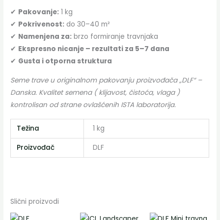
✔
Pakovanje:
1 kg
✔
Pokrivenost:
do 30–40 m²
✔
Namenjena za:
brzo formiranje travnjaka
✔
Ekspresno nicanje – rezultati za 5–7 dana
✔
Gusta i otporna struktura
Seme trave u originalnom pakovanju proizvođača „DLF“ –
Danska. Kvalitet semena ( klijavost, čistoća, vlaga )
kontrolisan od strane ovlašćenih ISTA laboratorija.
Težina
1 kg
Proizvođač
DLF
Slični proizvodi