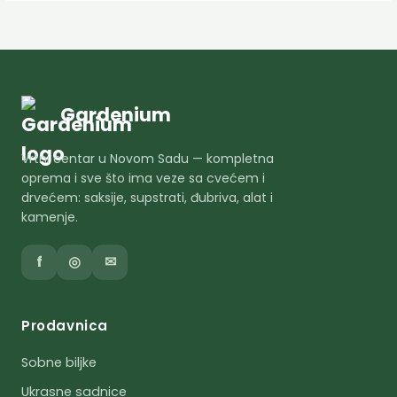
Gardenium
Vrtni centar u Novom Sadu — kompletna
oprema i sve što ima veze sa cvećem i
drvećem: saksije, supstrati, đubriva, alat i
kamenje.
f
◎
✉
Prodavnica
Sobne biljke
Ukrasne sadnice