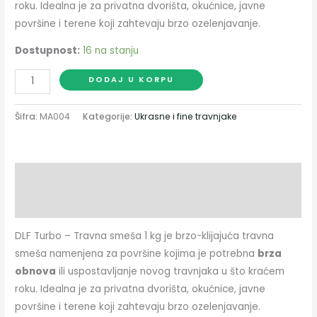
roku. Idealna je za privatna dvorišta, okućnice, javne
površine i terene koji zahtevaju brzo ozelenjavanje.
Dostupnost:
16 na stanju
DODAJ U KORPU
Šifra:
MA004
Kategorije:
Ukrasne i fine travnjake
Opis
Dodatne informacije
DLF Turbo – Travna smeša 1 kg je brzo-klijajuća travna
smeša namenjena za površine kojima je potrebna
brza
obnova
ili uspostavljanje novog travnjaka u što kraćem
roku. Idealna je za privatna dvorišta, okućnice, javne
površine i terene koji zahtevaju brzo ozelenjavanje.