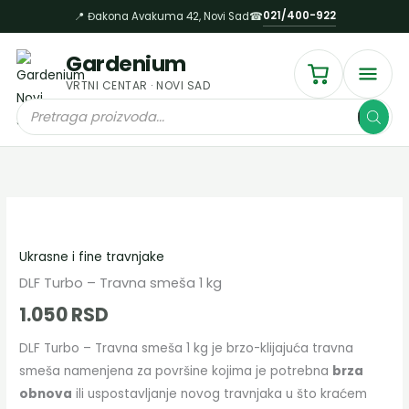
–
Пређи
021/400-922
📍 Đakona Avakuma 42, Novi Sad
☎
Travna
на
smeša
садржај
Gardenium
1
VRTNI CENTAR · NOVI SAD
kg
Products
količina
search
DLF
Turbo
Ukrasne i fine travnjake
–
Travna
DLF Turbo – Travna smeša 1 kg
smeša
1.050
RSD
1
DLF Turbo – Travna smeša 1 kg je brzo-klijajuća travna
kg
smeša namenjena za površine kojima je potrebna
brza
količina
obnova
ili uspostavljanje novog travnjaka u što kraćem