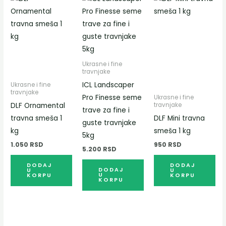
Ukrasne i fine
travnjake
ICL Landscaper
Ukrasne i fine
travnjake
Pro Finesse seme
Ukrasne i fine
DLF Ornamental
travnjake
trave za fine i
travna smeša 1
DLF Mini travna
guste travnjake
kg
smeša 1 kg
5kg
1.050
RSD
950
RSD
5.200
RSD
DODAJ
DODAJ
DODAJ
U
U
U
KORPU
KORPU
KORPU