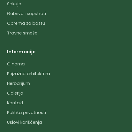
Saksije
Đubriva i supstrati
Oprema za baštu
Travne smeše
Informacije
O nama
Pejzažna arhitektura
Herbarijum
Galerija
Kontakt
Politika privatnosti
Uslovi korišćenja