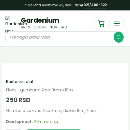
žica
Пређи
021/400-922
📍 Đakona Avakuma 42, Novi Sad
☎
3mmx10m
на
količina
садржај
Gardenium
VRTNI CENTAR · NOVI SAD
Products
search
Floris-
gumirana
Baštenski alat
žica
3mmx10m
Floris- gumirana žica 3mmx10m
količina
250
RSD
Gumirana vezivna žica 3mm, dužina 10m, Floris.
Dostupnost:
20 na stanju