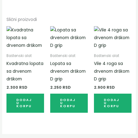
Slični proizvodi
Baštenski alat
Baštenski alat
Baštenski alat
Kvadratna lopata
Lopata sa
Vile 4 roga sa
sa drvenom
drvenom drškom
drvenom drškom
drškom
D grip
D grip
2.300
RSD
2.250
RSD
2.900
RSD
DODAJ
DODAJ
DODAJ
U
U
U
KORPU
KORPU
KORPU