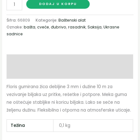
DODAJ U KORPU
Šifra:
66809
Kategorije:
Baštenski alat
Oznake:
bašta
,
cveće
,
đubrivo
,
rasadnik
,
Saksija
,
Ukrasne
sadnice
Opis
Dodatne informacije
Floris gumirana žica debljine 3 mm i dužine 10 m za
vezivanje biljaka uz pritke, rešetke i potpore. Meka guma
ne oštećuje stabljike ni koricu biljaka. Lako se seče na
željenu dužinu. Fleksibilna i otporna na atmosferske uticaje.
Težina
0,1 kg