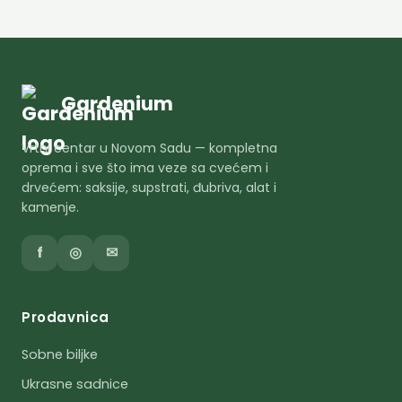
Gardenium
Vrtni centar u Novom Sadu — kompletna
oprema i sve što ima veze sa cvećem i
drvećem: saksije, supstrati, đubriva, alat i
kamenje.
f
◎
✉
Prodavnica
Sobne biljke
Ukrasne sadnice