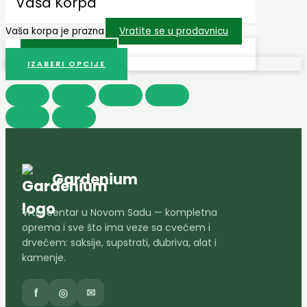
Vaša Korpa
Vaša korpa je prazna
Vratite se u prodavnicu
Prodavnica
IZABERI OPCIJE
Gardenium
Vrtni centar u Novom Sadu — kompletna
oprema i sve što ima veze sa cvećem i
drvećem: saksije, supstrati, đubriva, alat i
kamenje.
f
◎
✉