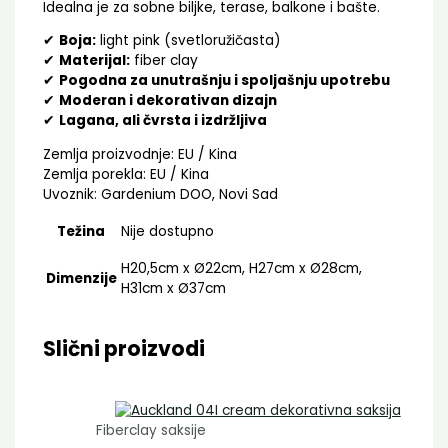
Idealna je za sobne biljke, terase, balkone i bašte.
✔
Boja:
light pink (svetloružičasta)
✔
Materijal:
fiber clay
✔
Pogodna za unutrašnju i spoljašnju upotrebu
✔
Moderan i dekorativan dizajn
✔
Lagana, ali čvrsta i izdržljiva
Zemlja proizvodnje: EU / Kina
Zemlja porekla: EU / Kina
Uvoznik: Gardenium DOO, Novi Sad
Težina
Nije dostupno
H20,5cm x Ø22cm, H27cm x Ø28cm,
Dimenzije
H31cm x Ø37cm
Slični proizvodi
Fiberclay saksije