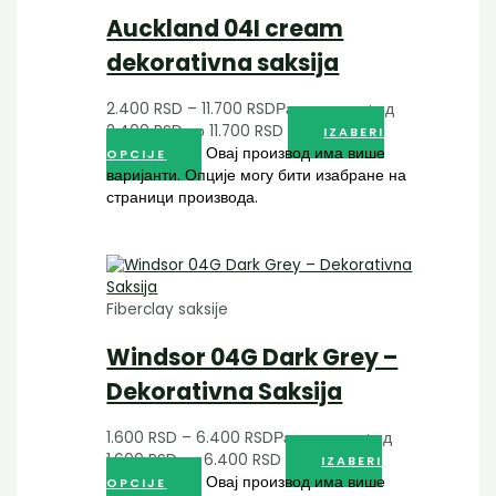
Auckland 04I cream
dekorativna saksija
2.400
RSD
–
11.700
RSD
Распон цена: од
2.400 RSD до 11.700 RSD
IZABERI
Овај производ има више
OPCIJE
варијанти. Опције могу бити изабране на
страници производа.
Fiberclay saksije
Windsor 04G Dark Grey –
Dekorativna Saksija
1.600
RSD
–
6.400
RSD
Распон цена: од
1.600 RSD до 6.400 RSD
IZABERI
Овај производ има више
OPCIJE