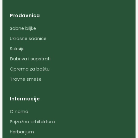
Prodavnica
Sobne biljke
Ukrasne sadnice
Saksije
Đubriva i supstrati
Oprema za baštu
Travne smeše
Informacije
O nama
Pejzažna arhitektura
Herbarijum