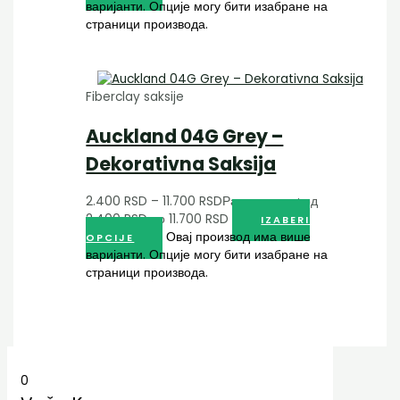
варијанти. Опције могу бити изабране на
страници производа.
Fiberclay saksije
Auckland 04G Grey –
Dekorativna Saksija
2.400
RSD
–
11.700
RSD
Распон цена: од
2.400 RSD до 11.700 RSD
IZABERI
Овај производ има више
OPCIJE
варијанти. Опције могу бити изабране на
страници производа.
0