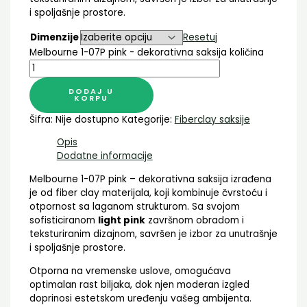
i spoljašnje prostore.
Dimenzije
Resetuj
Melbourne 1-07P pink - dekorativna saksija količina
DODAJ U
KORPU
Šifra:
Nije dostupno
Kategorije:
Fiberclay saksije
Opis
Dodatne informacije
Melbourne 1-07P pink – dekorativna saksija izrađena
je od fiber clay materijala, koji kombinuje čvrstoću i
otpornost sa laganom strukturom. Sa svojom
sofisticiranom
light pink
završnom obradom i
teksturiranim dizajnom, savršen je izbor za unutrašnje
i spoljašnje prostore.
Otporna na vremenske uslove, omogućava
optimalan rast biljaka, dok njen moderan izgled
doprinosi estetskom uređenju vašeg ambijenta.