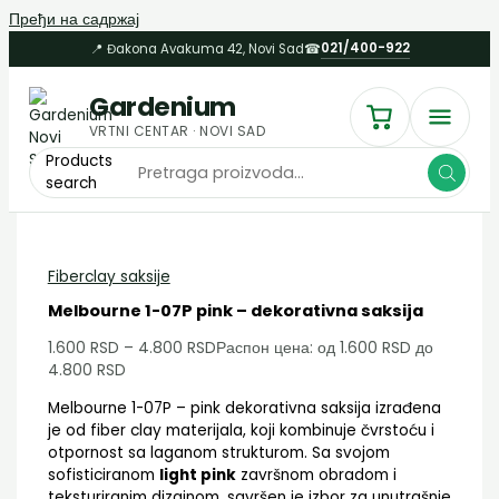
Пређи на садржај
021/400-922
📍 Đakona Avakuma 42, Novi Sad
☎
Gardenium
VRTNI CENTAR · NOVI SAD
Products
search
Fiberclay saksije
Melbourne 1-07P pink – dekorativna saksija
1.600
RSD
–
4.800
RSD
Распон цена: од 1.600 RSD до
4.800 RSD
Melbourne 1-07P – pink dekorativna saksija izrađena
je od fiber clay materijala, koji kombinuje čvrstoću i
otpornost sa laganom strukturom. Sa svojom
sofisticiranom
light pink
završnom obradom i
teksturiranim dizajnom, savršen je izbor za unutrašnje