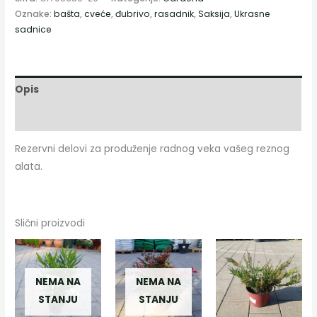
Oznake:
bašta
,
cveće
,
đubrivo
,
rasadnik
,
Saksija
,
Ukrasne
sadnice
Opis
Dodatne informacije
Rezervni delovi za produženje radnog veka vašeg reznog
alata.
Slični proizvodi
Распон
Овај
Овај
цена:
производ
производ
од
1.700 RSD
NEMA NA
NEMA NA
има
има
до
STANJU
STANJU
више
више
3.300 RSD