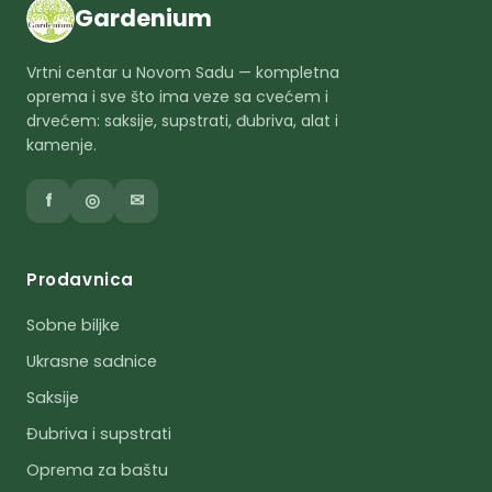
Gardenium
Vrtni centar u Novom Sadu — kompletna
oprema i sve što ima veze sa cvećem i
drvećem: saksije, supstrati, đubriva, alat i
kamenje.
f
◎
✉
Prodavnica
Sobne biljke
Ukrasne sadnice
Saksije
Đubriva i supstrati
Oprema za baštu