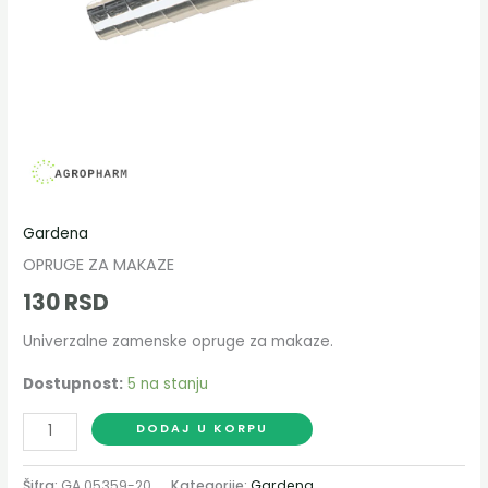
Gardena
OPRUGE ZA MAKAZE
130
RSD
Univerzalne zamenske opruge za makaze.
Dostupnost:
5 na stanju
DODAJ U KORPU
Šifra:
GA 05359-20
Kategorije:
Gardena