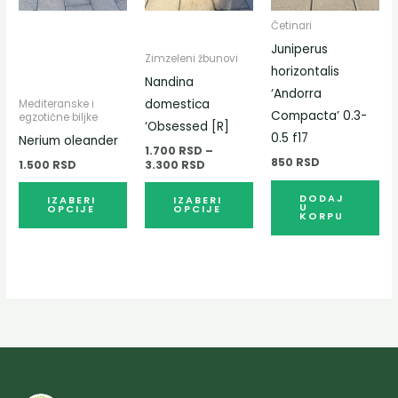
варијанти.
варијанти.
Опције
Опције
Četinari
могу
могу
Juniperus
Zimzeleni žbunovi
бити
бити
horizontalis
Nandina
изабране
изабране
‘Andorra
domestica
Mediteranske i
на
на
Compacta’ 0.3-
egzotične biljke
‘Obsessed [R]
страници
страници
0.5 f17
Nerium oleander
1.700
RSD
–
производа.
производа.
850
RSD
1.500
RSD
3.300
RSD
DODAJ
IZABERI
IZABERI
U
OPCIJE
OPCIJE
KORPU