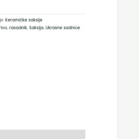
je:
Keramičke saksije
rivo
,
rasadnik
,
Saksija
,
Ukrasne sadnice