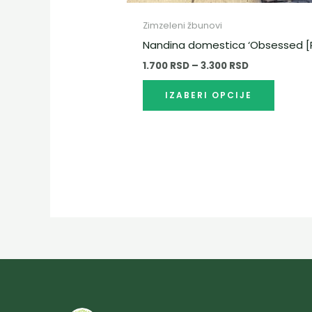
произво
Zimzeleni žbunovi
Nandina domestica ‘Obsessed [
1.700
RSD
–
3.300
RSD
IZABERI OPCIJE