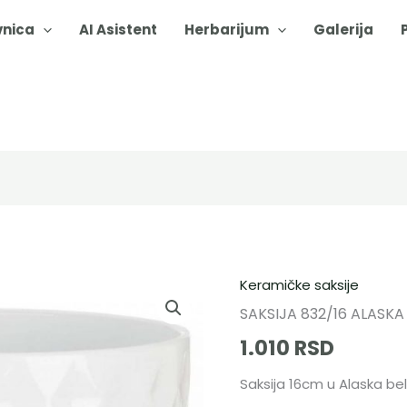
vnica
AI Asistent
Herbarijum
Galerija
Keramičke saksije
SAKSIJA 832/16 ALASKA
1.010
RSD
Saksija 16cm u Alaska belo