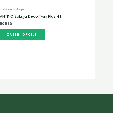
производа.
lastične saksije
ANTINO Saksija Deco Twin Plus 4 l
850
RSD
IZABERI OPCIJE