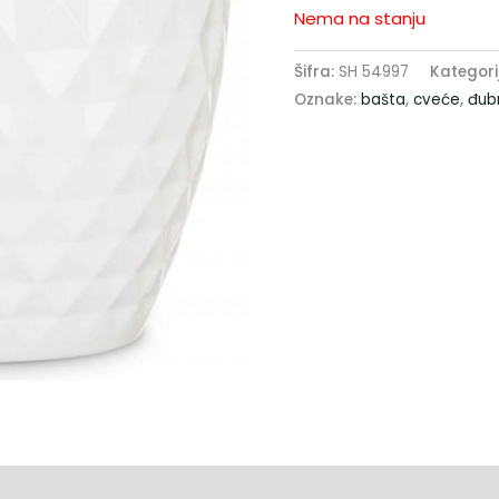
Nema na stanju
Šifra:
SH 54997
Kategori
Oznake:
bašta
,
cveće
,
đub