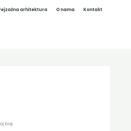
Pejzažna arhitektura
O nama
Kontakt
j boji.