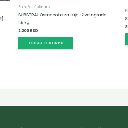
да.
Za ruže i četinare
P
SUBSTRAL Osmocote za tuje i žive ograde
R]
S
1,5 kg
2.200
RSD
DODAJ U KORPU