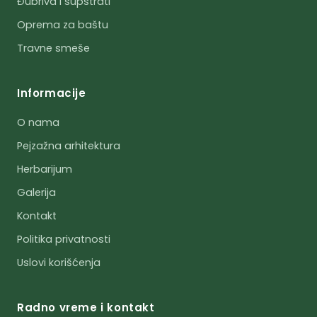
Đubriva i supstrati
Oprema za baštu
Travne smeše
Informacije
O nama
Pejzažna arhitektura
Herbarijum
Galerija
Kontakt
Politika privatnosti
Uslovi korišćenja
Radno vreme i kontakt