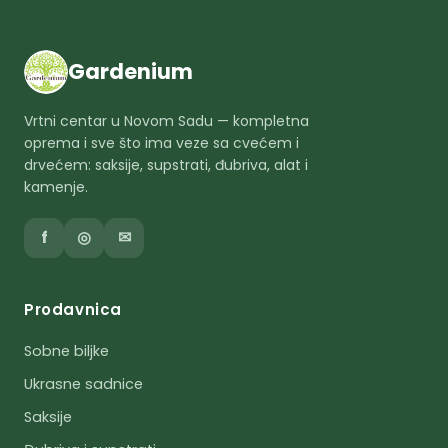
Gardenium
Vrtni centar u Novom Sadu — kompletna
oprema i sve što ima veze sa cvećem i
drvećem: saksije, supstrati, đubriva, alat i
kamenje.
f
◎
✉
Prodavnica
Sobne biljke
Ukrasne sadnice
Saksije