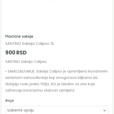
Plastične saksije
SANTINO Saksija Calipso 2L
900
RSD
SANTINO Saksija Calipso
• SAMOZALIVANJE: Saksija Calipso je opremljena inovativnim
sistemom samozalivanja koji omogućava biljkama da
dobijaju vodu preko fitilja, što je idealno za one koje
zahtevaju konstantnu vlažnost zemljišta
Boja