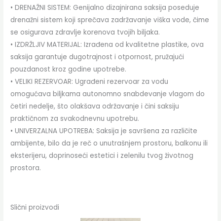
• DRENAŽNI SISTEM: Genijalno dizajnirana saksija poseduje
drenažni sistem koji sprečava zadržavanje viška vode, čime
se osigurava zdravlje korenova tvojih biljaka.
• IZDRŽLJIV MATERIJAL: Izrađena od kvalitetne plastike, ova
saksija garantuje dugotrajnost i otpornost, pružajući
pouzdanost kroz godine upotrebe.
• VELIKI REZERVOAR: Ugrađeni rezervoar za vodu
omogućava biljkama autonomno snabdevanje vlagom do
četiri nedelje, što olakšava održavanje i čini saksiju
praktičnom za svakodnevnu upotrebu.
• UNIVERZALNA UPOTREBA: Saksija je savršena za različite
ambijente, bilo da je reč o unutrašnjem prostoru, balkonu ili
eksterijeru, doprinoseći estetici i zelenilu tvog životnog
prostora.
Slični proizvodi