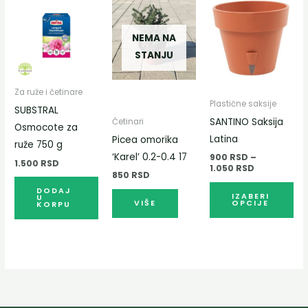
Распон
Ова
цена:
пр
од
900 RSD
NEMA NA
им
до
STANJU
ви
1.050 RSD
вар
Оп
Za ruže i četinare
Plastične saksije
мо
SUBSTRAL
SANTINO Saksija
Četinari
би
Osmocote za
Latina
Picea omorika
из
ruže 750 g
‘Karel’ 0.2-0.4 17
900
RSD
–
на
1.500
RSD
1.050
RSD
ст
850
RSD
DODAJ
про
IZABERI
U
VIŠE
OPCIJE
KORPU