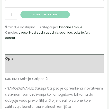
DODAJ U KORPU
Šifra:
Nije dostupno
Kategorije:
Plastične saksije
Oznake:
cveće
,
Novi sad
,
rasadnik
,
sadnice
,
saksije
,
Vrtni
centar
Opis
Dodatne informacije
SANTINO Saksija Calipso 2L
• SAMOZALIVANJE: Saksija Calipso je opremljena inovativnim
sistemom samozalivanja koji omogućava biljkama da
dobijaju vodu preko fitilja, što je idealno za one koje
zahtevaju konstantnu vlažnost zemljišta