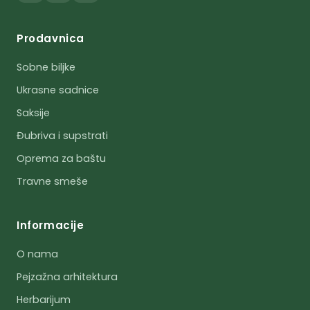
Prodavnica
Sobne biljke
Ukrasne sadnice
Saksije
Đubriva i supstrati
Oprema za baštu
Travne smeše
Informacije
O nama
Pejzažna arhitektura
Herbarijum