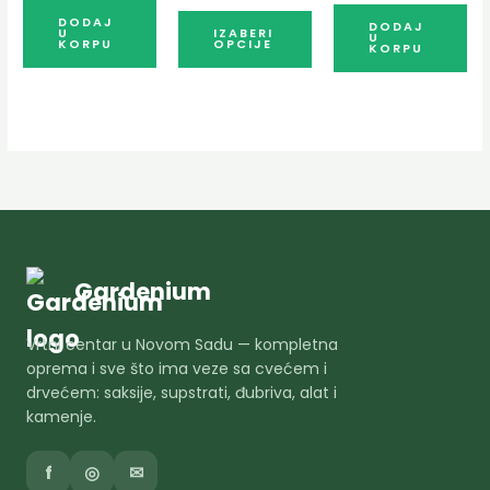
производа.
DODAJ
DODAJ
U
IZABERI
U
KORPU
OPCIJE
KORPU
Gardenium
Vrtni centar u Novom Sadu — kompletna
oprema i sve što ima veze sa cvećem i
drvećem: saksije, supstrati, đubriva, alat i
kamenje.
f
◎
✉