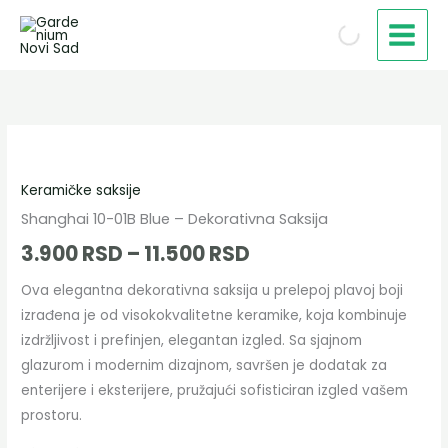
Пређи
на
садржај
Shanghai
Распон
10-
цена:
Keramičke saksije
01B
Blue
Shanghai 10-01B Blue – Dekorativna Saksija
од
–
3.900
RSD
–
11.500
RSD
3.900 RSD
Dekorativna
Ova elegantna dekorativna saksija u prelepoj plavoj boji
Saksija
до
izrađena je od visokokvalitetne keramike, koja kombinuje
količina
11.500 RSD
izdržljivost i prefinjen, elegantan izgled. Sa sjajnom
glazurom i modernim dizajnom, savršen je dodatak za
enterijere i eksterijere, pružajući sofisticiran izgled vašem
prostoru.