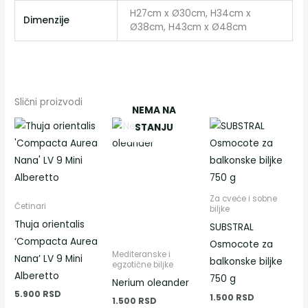
H27cm x Ø30cm, H34cm x
Dimenzije
Ø38cm, H43cm x Ø48cm
Slični proizvodi
NEMA NA
Овај
STANJU
производ
има
више
варијанти.
Za cveće i sobne
Četinari
biljke
Опције
Thuja orientalis
SUBSTRAL
могу
‘Compacta Aurea
Osmocote za
бити
Mediteranske i
Nana’ LV 9 Mini
balkonske biljke
изабране
egzotične biljke
Alberetto
750 g
на
Nerium oleander
5.900
RSD
страници
1.500
RSD
1.500
RSD