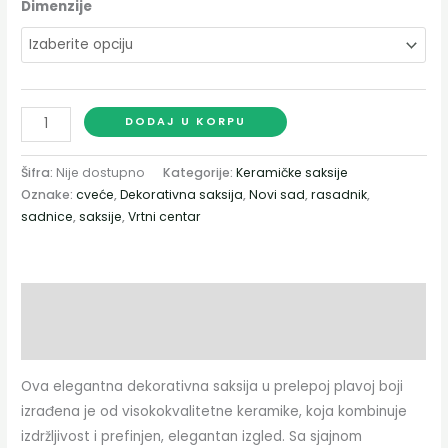
Dimenzije
DODAJ U KORPU
Šifra:
Nije dostupno
Kategorije:
Keramičke saksije
Oznake:
cveće
,
Dekorativna saksija
,
Novi sad
,
rasadnik
,
sadnice
,
saksije
,
Vrtni centar
Opis
Dodatne informacije
Ova elegantna dekorativna saksija u prelepoj plavoj boji
izrađena je od visokokvalitetne keramike, koja kombinuje
izdržljivost i prefinjen, elegantan izgled. Sa sjajnom