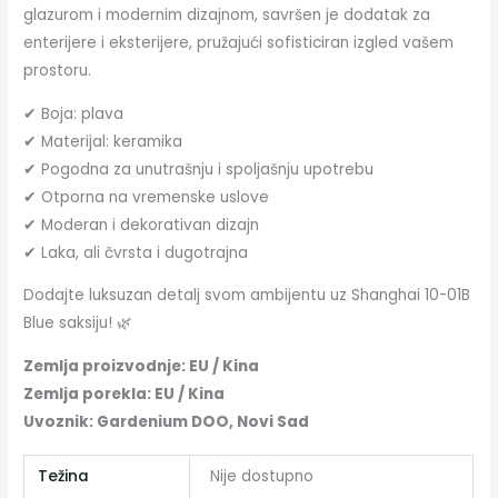
glazurom i modernim dizajnom, savršen je dodatak za
enterijere i eksterijere, pružajući sofisticiran izgled vašem
prostoru.
✔ Boja: plava
✔ Materijal: keramika
✔ Pogodna za unutrašnju i spoljašnju upotrebu
✔ Otporna na vremenske uslove
✔ Moderan i dekorativan dizajn
✔ Laka, ali čvrsta i dugotrajna
Dodajte luksuzan detalj svom ambijentu uz Shanghai 10-01B
Blue saksiju! 🌿
Zemlja proizvodnje: EU / Kina
Zemlja porekla: EU / Kina
Uvoznik: Gardenium DOO, Novi Sad
Težina
Nije dostupno