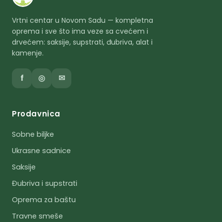
Vrtni centar u Novom Sadu — kompletna
oprema i sve što ima veze sa cvećem i
drvećem: saksije, supstrati, đubriva, alat i
kamenje.
f
◎
✉
Prodavnica
Sobne biljke
Ukrasne sadnice
Saksije
Đubriva i supstrati
Oprema za baštu
Travne smeše