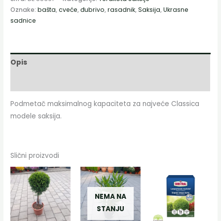
Oznake:
bašta
,
cveće
,
đubrivo
,
rasadnik
,
Saksija
,
Ukrasne
sadnice
Opis
Dodatne informacije
Podmetač maksimalnog kapaciteta za najveće Classica
modele saksija.
Slični proizvodi
Овај
производ
NEMA NA
има
STANJU
више