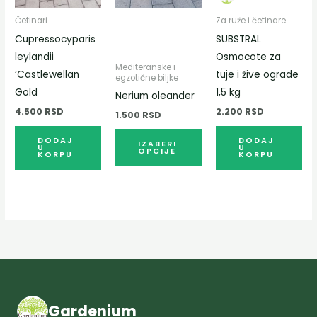
варијанти.
Опције
Četinari
Za ruže i četinare
могу
Cupressocyparis
SUBSTRAL
бити
leylandii
Osmocote za
Mediteranske i
изабране
‘Castlewellan
tuje i žive ograde
egzotične biljke
на
Gold
1,5 kg
Nerium oleander
страници
4.500
RSD
2.200
RSD
1.500
RSD
производа.
DODAJ
DODAJ
IZABERI
U
U
OPCIJE
KORPU
KORPU
Gardenium