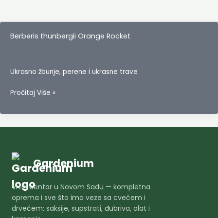
Berberis thunbergii Orange Rocket
Ukrasno žbunje, perene i ukrasne trave
Berberis
Pročitaj Više »
thunbergii
Orange
Rocket
Gardenium
Vrtni centar u Novom Sadu — kompletna
oprema i sve što ima veze sa cvećem i
drvećem: saksije, supstrati, đubriva, alat i