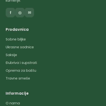
kamenje.
f
◎
✉
Prodavnica
Sobne biljke
Ukrasne sadnice
Saksije
Đubriva i supstrati
Oprema za baštu
Travne smeše
Informacije
O nama