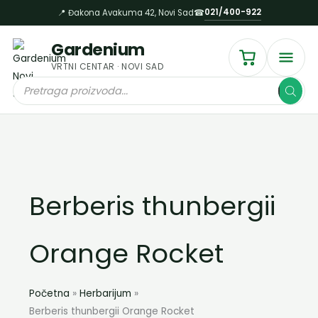
Пређи
021/400-922
📍 Đakona Avakuma 42, Novi Sad
☎
на
садржај
Gardenium
VRTNI CENTAR · NOVI SAD
Products
search
Berberis thunbergii
Orange Rocket
Početna
Herbarijum
Berberis thunbergii Orange Rocket