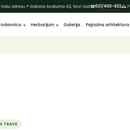
021/400-922
 Vašu adresu
📍 Đakona Avakuma 42, Novi Sad
☎
🕰 
rodavnica
Herbarijum
Galerija
Pejzažna arhitektura
NE TRAVE