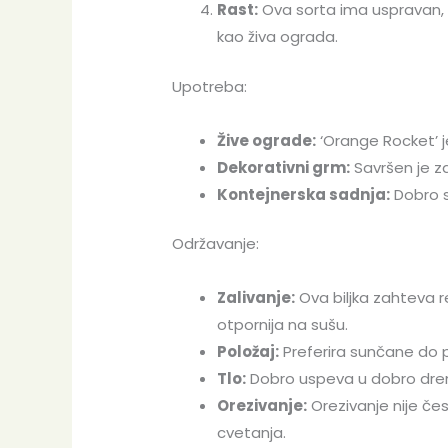
Rast:
Ova sorta ima uspravan, s
kao živa ograda.
Upotreba:
Žive ograde:
‘Orange Rocket’ je
Dekorativni grm:
Savršen je za
Kontejnerska sadnja:
Dobro s
Održavanje:
Zalivanje:
Ova biljka zahteva 
otpornija na sušu.
Položaj:
Preferira sunčane do po
Tlo:
Dobro uspeva u dobro drenir
Orezivanje:
Orezivanje nije čest
cvetanja.