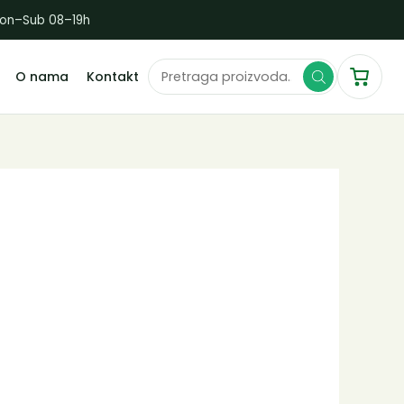
Pon–Sub 08–19h
Products
O nama
Kontakt
search