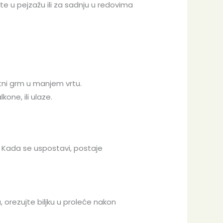
te u pejzažu ili za sadnju u redovima
tni grm u manjem vrtu.
one, ili ulaze.
 Kada se uspostavi, postaje
u, orezujte biljku u proleće nakon