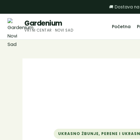
Пређи
🚚 Dostava na
на
садржај
Gardenium
Početna
P
VRTNI CENTAR · NOVI SAD
UKRASNO ŽBUNJE, PERENE I UKRAS