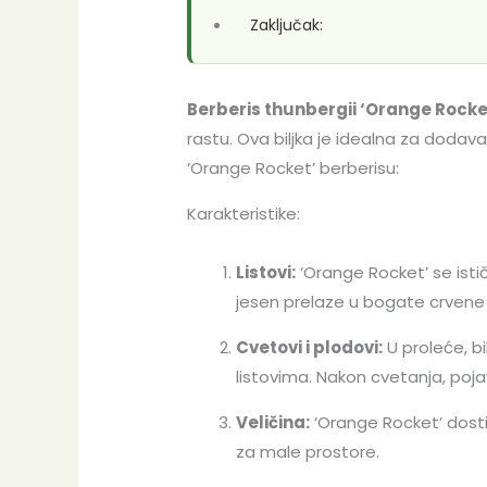
Zaključak:
Berberis thunbergii ‘Orange Rocke
rastu. Ova biljka je idealna za dodava
‘Orange Rocket’ berberisu:
Karakteristike:
Listovi:
‘Orange Rocket’ se istič
jesen prelaze u bogate crvene
Cvetovi i plodovi:
U proleće, bi
listovima. Nakon cvetanja, poja
Veličina:
‘Orange Rocket’ dostiž
za male prostore.