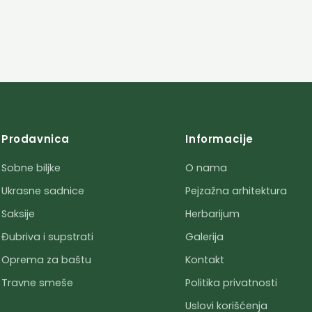
Prodavnica
Informacije
Sobne biljke
O nama
Ukrasne sadnice
Pejzažna arhitektura
Saksije
Herbarijum
Đubriva i supstrati
Galerija
Oprema za baštu
Kontakt
Travne smeše
Politika privatnosti
Uslovi korišćenja