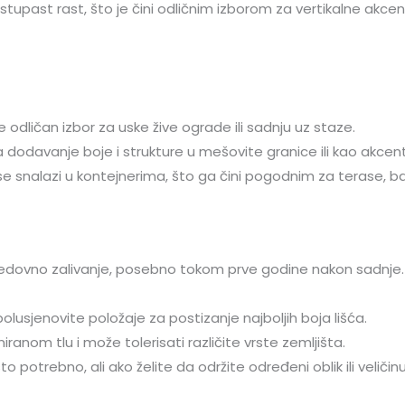
tupast rast, što je čini odličnim izborom za vertikalne akcen
 odličan izbor za uske žive ograde ili sadnju uz staze.
 dodavanje boje i strukture u mešovite granice ili kao akcen
e snalazi u kontejnerima, što ga čini pogodnim za terase, balk
redovno zalivanje, posebno tokom prve godine nakon sadnje.
lusjenovite položaje za postizanje najboljih boja lišća.
anom tlu i može tolerisati različite vrste zemljišta.
o potrebno, ali ako želite da održite određeni oblik ili veličin