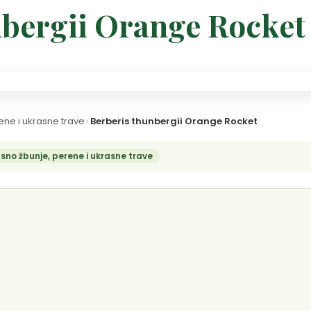
nbergii Orange Rocket
ene i ukrasne trave
›
Berberis thunbergii Orange Rocket
sno žbunje, perene i ukrasne trave