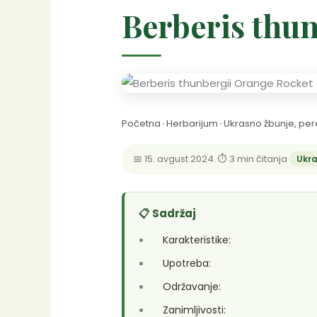
Berberis thu
Početna
›
Herbarijum
›
Ukrasno žbunje, per
📅 15. avgust 2024.
·
⏱ 3 min čitanja
·
Ukra
📋 Sadržaj
Karakteristike:
Upotreba:
Održavanje:
Zanimljivosti: