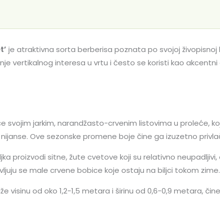
t’
je atraktivna sorta berberisa poznata po svojoj živopisnoj
nje vertikalnog interesa u vrtu i često se koristi kao akcentni 
e svojim jarkim, narandžasto-crvenim listovima u proleće, koj
 nijanse. Ove sezonske promene boje čine ga izuzetno privl
ljka proizvodi sitne, žute cvetove koji su relativno neupadljiv
vljuju se male crvene bobice koje ostaju na biljci tokom zime
e visinu od oko 1,2-1,5 metara i širinu od 0,6-0,9 metara, či