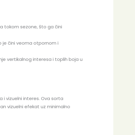
a tokom sezone, što ga čini
to je čini veoma otpornom i
e vertikalnog interesa i toplih boja u
 i vizuelni interes. Ova sorta
an vizuelni efekat uz minimalno