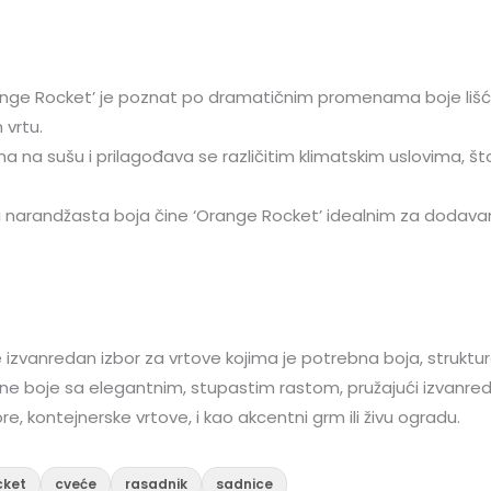
nge Rocket’ je poznat po dramatičnim promenama boje lišć
vrtu.
a na sušu i prilagođava se različitim klimatskim uslovima, š
i narandžasta boja čine ‘Orange Rocket’ idealnim za dodavanj
 izvanredan izbor za vrtove kojima je potrebna boja, struktura
e boje sa elegantnim, stupastim rastom, pružajući izvanred
e, kontejnerske vrtove, i kao akcentni grm ili živu ogradu.
cket
cveće
rasadnik
sadnice