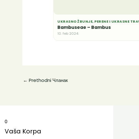
UKRASNO ŽBUNJE, PERENE I UKRASNE TRA
Bambuseae – Bambus
10. feb 2024.
←
Prethodni Чланак
0
Vaša Korpa