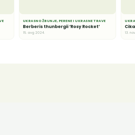
VE
UKRASNO ŽBUNJE, PERENE I UKRASNE TRAVE
UKRA
Berberis thunbergii ‘Rosy Rocket’
Cika
15. avg 2024.
13. no