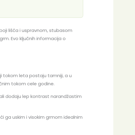
 boji lišća i uspravnom, stubasom
grm. Evo ključnih informacija o
i tokom leta postaju tamniji, a u
ačnim tokom cele godine.
i, ali dodaju lep kontrast narandžastim
.
neći ga uskim i visokim grmom idealnim