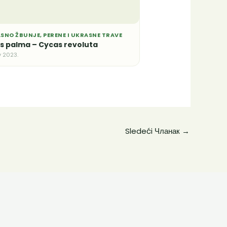
SNO ŽBUNJE, PERENE I UKRASNE TRAVE
s palma – Cycas revoluta
v 2023.
Sledeći Чланак
→