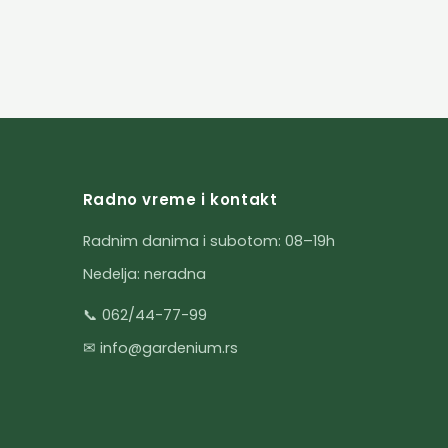
Radno vreme i kontakt
Radnim danima i subotom: 08–19h
Nedelja: neradna
📞 062/44-77-99
✉ info@gardenium.rs