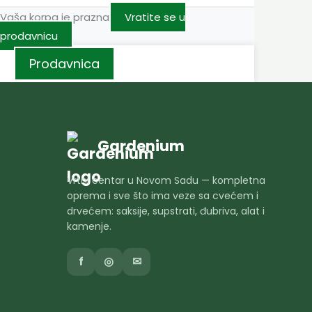
Vaša korpa je prazna
Vratite se u
prodavnicu
Prodavnica
Gardenium
Vrtni centar u Novom Sadu — kompletna
oprema i sve što ima veze sa cvećem i
drvećem: saksije, supstrati, đubriva, alat i
kamenje.
f
◎
✉