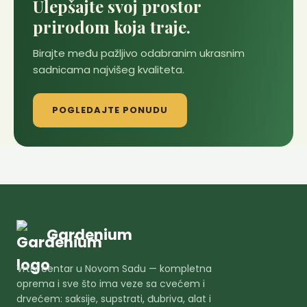
Ulepšajte svoj prostor
prirodom koja traje.
Birajte među pažljivo odabranim ukrasnim
sadnicama najvišeg kvaliteta.
POGLEDAJTE PONUDU
Gardenium
Vrtni centar u Novom Sadu — kompletna
oprema i sve što ima veze sa cvećem i
drvećem: saksije, supstrati, đubriva, alat i