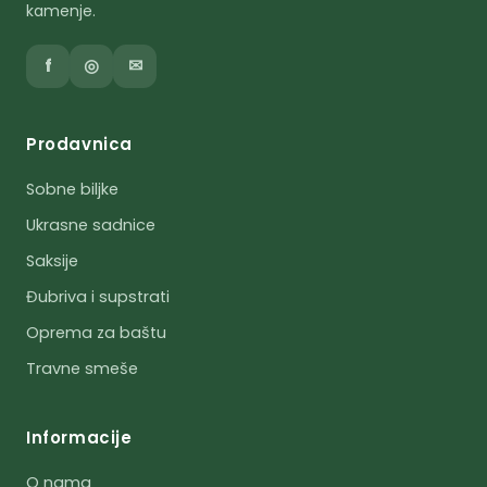
kamenje.
f
◎
✉
Prodavnica
Sobne biljke
Ukrasne sadnice
Saksije
Đubriva i supstrati
Oprema za baštu
Travne smeše
Informacije
O nama