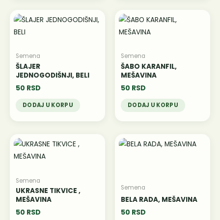
Semena
Semena
ŠLAJER
ŠABO KARANFIL,
JEDNOGODIŠNJI, BELI
MEŠAVINA
50
RSD
50
RSD
DODAJ U KORPU
DODAJ U KORPU
Semena
Semena
UKRASNE TIKVICE ,
MEŠAVINA
BELA RADA, MEŠAVINA
50
RSD
50
RSD