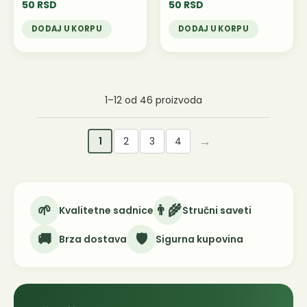
50
RSD
50
RSD
DODAJ U KORPU
DODAJ U KORPU
1–12 od 46 proizvoda
→
1
2
3
4
🌱
👨‍🌾
Kvalitetne sadnice
Stručni saveti
🚚
🛡️
Brza dostava
Sigurna kupovina