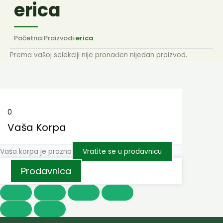
erica
Početna
›
Proizvodi
›
erica
Prema vašoj selekciji nije pronađen nijedan proizvod.
0
Vaša Korpa
Vaša korpa je prazna
Vratite se u prodavnicu
Prodavnica