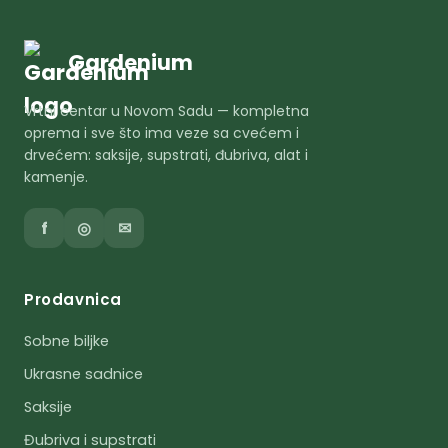
Gardenium
Vrtni centar u Novom Sadu — kompletna
oprema i sve što ima veze sa cvećem i
drvećem: saksije, supstrati, đubriva, alat i
kamenje.
f
◎
✉
Prodavnica
Sobne biljke
Ukrasne sadnice
Saksije
Đubriva i supstrati