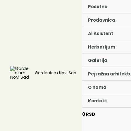
Пређи
Početna
на
садржај
Prodavnica
AI Asistent
Herbarijum
Galerija
Gardenium Novi Sad
Pejzažna arhitekt
O nama
Kontakt
0
RSD