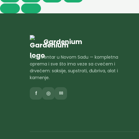
Gardenium
Vrtni centar u Novom Sadu — kompletna
oprema i sve što ima veze sa cvećem i
drvećem: saksije, supstrati, đubriva, alat i
kamenje.
f
◎
✉