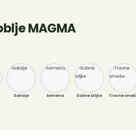
roblje MAGMA
Saksije
Semena
Sobne biljke
Travne smeš