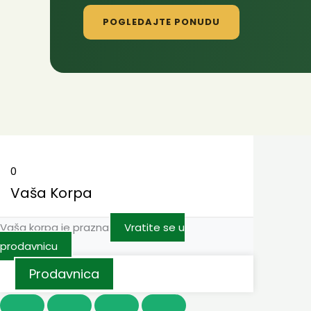
POGLEDAJTE PONUDU
0
Vaša Korpa
Vaša korpa je prazna
Vratite se u
prodavnicu
Prodavnica