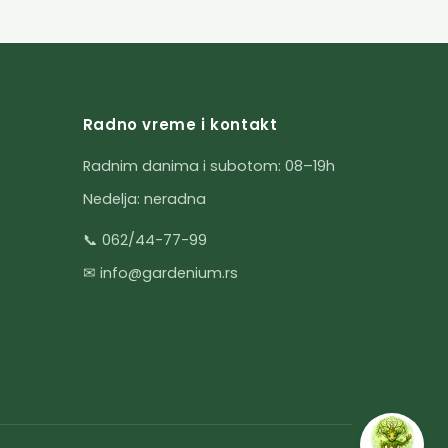
Radno vreme i kontakt
Radnim danima i subotom: 08–19h
Nedelja: neradna
📞 062/44-77-99
✉ info@gardenium.rs