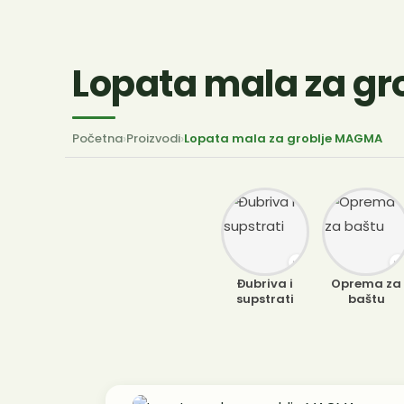
Lopata mala za g
Početna
›
Proizvodi
›
Lopata mala za groblje MAGMA
Đubriva i
Oprema za
supstrati
baštu