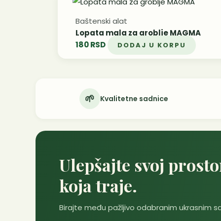
Fiberclay saksije
Baštenski alat
Cvetne smeše
Bambusi
Đubriva
Keramičke saksije
Dekorativni
Sportske i
Supstrati
Četinari
P
izdržljive
kamen
Baštenski alat
Lopata mala za groblje MAGMA
180
RSD
DODAJ U KORPU
🌱
Kvalitetne sadnice
Ulepšajte svoj prost
koja traje.
Birajte među pažljivo odabranim ukrasnim s