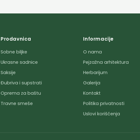
Prodavnica
Informacije
Sobne biljke
O nama
Ukrasne sadnice
Pejzažna arhitektura
Saksije
Herbarijum
Đubriva i supstrati
Galerija
Oprema za baštu
Kontakt
Travne smeše
Politika privatnosti
Uslovi korišćenja