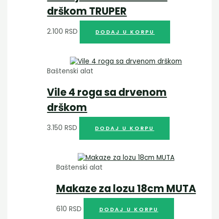
drškom TRUPER
2.100
RSD
DODAJ U KORPU
Baštenski alat
Vile 4 roga sa drvenom
drškom
3.150
RSD
DODAJ U KORPU
Baštenski alat
Makaze za lozu 18cm MUTA
610
RSD
DODAJ U KORPU