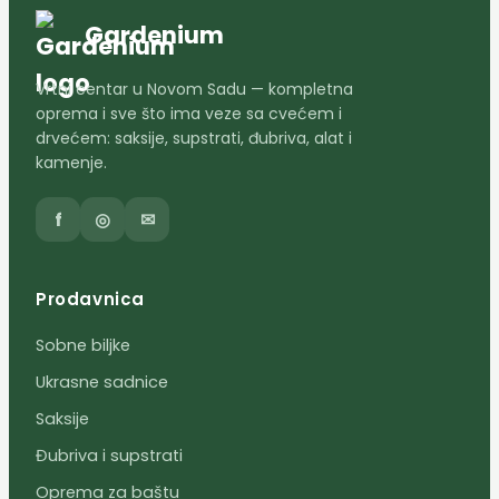
Gardenium
Vrtni centar u Novom Sadu — kompletna
oprema i sve što ima veze sa cvećem i
drvećem: saksije, supstrati, đubriva, alat i
kamenje.
f
◎
✉
Prodavnica
Sobne biljke
Ukrasne sadnice
Saksije
Đubriva i supstrati
Oprema za baštu