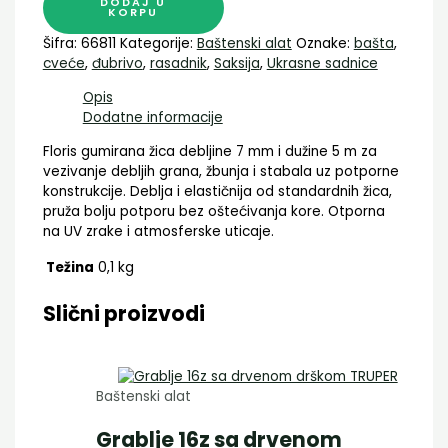
DODAJ U
KORPU
Šifra:
66811
Kategorije:
Baštenski alat
Oznake:
bašta
,
cveće
,
đubrivo
,
rasadnik
,
Saksija
,
Ukrasne sadnice
Opis
Dodatne informacije
Floris gumirana žica debljine 7 mm i dužine 5 m za
vezivanje debljih grana, žbunja i stabala uz potporne
konstrukcije. Deblja i elastičnija od standardnih žica,
pruža bolju potporu bez oštećivanja kore. Otporna
na UV zrake i atmosferske uticaje.
Težina
0,1 kg
Slični proizvodi
Baštenski alat
Grablje 16z sa drvenom