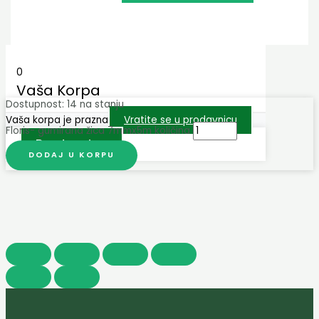
0
Vaša Korpa
Dostupnost:
14 na stanju
Vaša korpa je prazna
Vratite se u prodavnicu
Floris- gumirana žica 7mmx5m količina
Prodavnica
DODAJ U KORPU