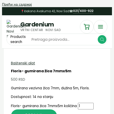
Пређи на садржај
021/400-922
Đakona Avakuma 42, Novi Sad
☎
Gardenium
VRTNI CENTAR · NOVI SAD
Products
search
Baštenski alat
Floris- gumirana žica 7mmx5m
500
RSD
Gumirana vezivna žica 7mm, dužina 5m, Floris.
Dostupnost:
14 na stanju
Floris- gumirana žica 7mmx5m količina