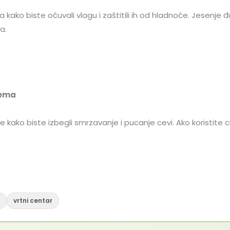
a kako biste očuvali vlagu i zaštitili ih od hladnoće. Jesenj
a.
rema
je kako biste izbegli smrzavanje i pucanje cevi. Ako koristite 
e
vrtni centar