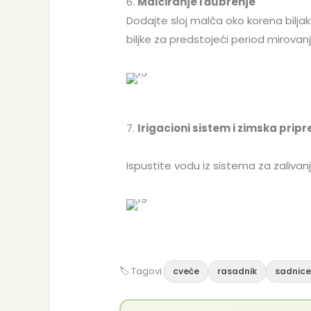
6.
Malčiranje i đubrenje
Dodajte sloj malča oko korena biljak
biljke za predstojeći period mirovanj
7.
Irigacioni sistem i zimska prip
Ispustite vodu iz sistema za zalivan
🏷 Tagovi:
cveće
rasadnik
sadnic