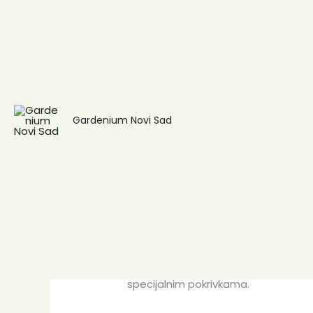
2.
Priprema travnjaka
Pokosite travnjak poslednji put pre
Gardenium Novi Sad
jači korenski sistem i izdrži zimu.
3.
Zaštita biljaka od mraza
Biljke koje nisu otporne na hladnoću
specijalnim pokrivkama.