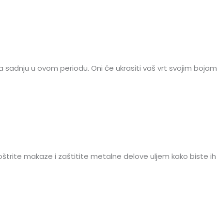
ni za sadnju u ovom periodu. Oni će ukrasiti vaš vrt svojim boj
aoštrite makaze i zaštitite metalne delove uljem kako biste 