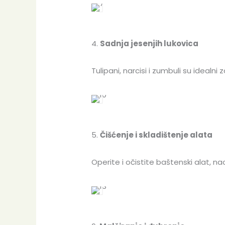
4.
Sadnja jesenjih lukovica
Tulipani, narcisi i zumbuli su ideal
5.
Čišćenje i skladištenje alata
Operite i očistite baštenski alat, n