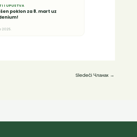
TI I UPUSTVA
šen poklon za 8. mart uz
denium!
b 2025.
Sledeći Чланак
→