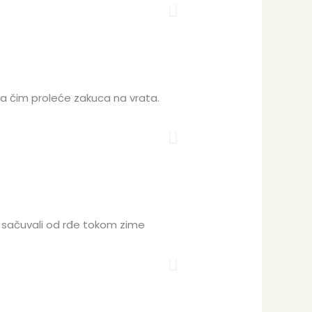
ama čim proleće zakuca na vrata.
ih sačuvali od rđe tokom zime