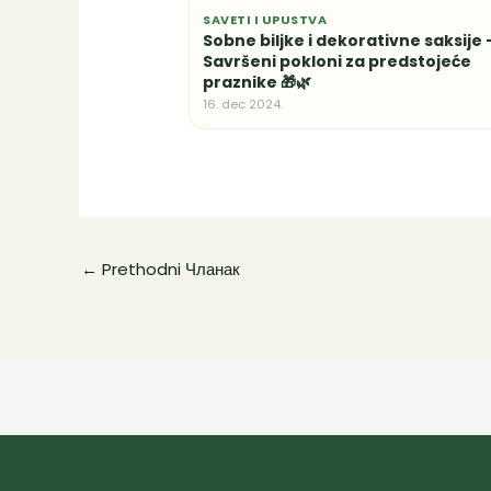
SAVETI I UPUSTVA
Sobne biljke i dekorativne saksije 
Savršeni pokloni za predstojeće
praznike 🎁🌿
16. dec 2024.
←
Prethodni Чланак