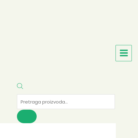
search
m. Ovo će pomoći travi da razvije
njem agrotekstilom, slamom ili