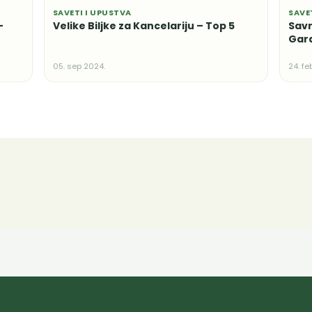
SAVETI I UPUSTVA
SAVE
–
Velike Biljke za Kancelariju – Top 5
Savr
Gar
05. sep 2024.
24. fe