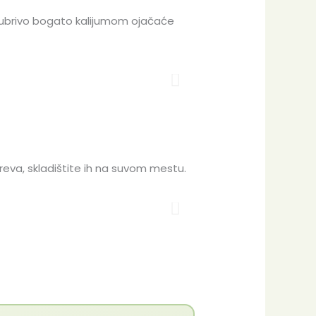
e đubrivo bogato kalijumom ojačaće
creva, skladištite ih na suvom mestu.